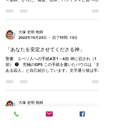
ていました。聖書は「世界は一つ」と言わず、「から
だは一つ」と教えます。からだ＝キリストのからだ＝
教会が、私たちが生きるこの世界...
大塚 史明 牧師
2022年10月23日
読了時間: 13分
「あなたを安定させてくださる神」
聖書 エペソ人への手紙4章1～6節 神に召され（1
節） ❶ 究極のGPS この手紙を書いたパウロは「主に
ある囚人」と自己紹介しています。文字通り彼は牢獄
にいました（監視付きの家での生活）。それでも彼は
「最悪です」とは言わず、「（神に）召された」こと
を大切にしています。どんな...
大塚 史明 牧師
2022年10月16日
読了時間: 11分
「キリストの愛がいっぱい」
聖書 エペソ人への手紙３章１４～２１節 エペソ人
への手紙3章後半は、パウロの祈りになります。すでに