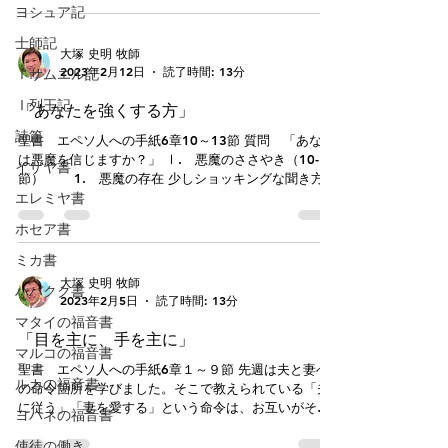
じておられます。そしてご自身の名によって祈られる
た。おそらく、4歳上の兄に対抗したくて、強くなりた
ヨシュア記
ことを待っておられます。それは、主イエスの名前に
いと思っていたことが原因かと思われます。まずは、
士師記
「権威がある」からです。それなのに「今ま
パジャマのズボンの上から短パンを履いて外見をまね
大塚 史明 牧師
し、おやつにおまけで付いてくるプロレスラーのマス
2023年2月12日
読了時間: 13分
Ⅰサムエル記
クをかぶり、部屋一面に布団をしいてリングにし、壁
をビニールひもで囲んでロープにして遊びました。兄
Ⅰ列王記
「あなたを強くする方」
には負け続けましたが、抱き枕を相手にすれば圧勝し
詩篇
た気分でいました。今朝は聖書に出てくるヒーロー、
聖書 エペソ人への手紙6章10～13節 質問 「あなた
アメリカでは「バイブルマン」というアニメがあるよ
は悪魔を信じますか？」 Ⅰ. 悪魔のささやき（10-12
イザヤ書
うです。これはクリスチャン生活とは戦いなのだと子
節） 1. 悪魔の存在 少しショッキングな聞き方か
どもに教えるのに、良い方法だとも思います。 先週
エレミヤ書
もしれませんが、今朝は悪魔に関する教えから始まっ
（6:10-13）、クリスチャンの戦いについて学びまし
ています。パウロがエペソの教会の人たちに「終わり
ホセア書
た。悪魔が策略を駆使し、巧妙に仕掛けてきます。一
に言います」と言ってから「悪魔の策略・・・もろも
人でも多くキリストから引き離し、永遠の滅びへと道
ろの悪霊に」対抗しなさいと告げています。エペソの
ミカ書
連れにすることを目的に働いています
手紙を大きく分けると1～3章までが神の救いのみわざ
大塚 史明 牧師
ハバクク書
について、4～6章は具体的な教会生活、クリスチャン
2023年2月5日
読了時間: 13分
生活について記されています。その終わりに「悪魔」
マタイの福音書
に気をつけることをもって締めくくるのです。神の救
「目を主に、手を主に」
いを経験し、これからクリスチャンとして生きていく
マルコの福音書
うえで、悪魔の正しい理解が重要だと言うことがわか
聖書 エペソ人への手紙6章１～９節 先週は夫と妻へ
ルカの福音書
ります。 クリスチャン生活って悪魔に気をつけるん
の命令箇所を学びました。そこで教えられている「夫
だ・・・とうなだれてしまうかもしれませんが、この
に従う」「妻を愛する」という命令は、お互いがそう
ヨハネの福音書
逆のこと、たとえば私たちには御使いがいて守ってく
しなさいと命令し合ったりできていないと指摘し合っ
ださることも記されています。へブル人への手紙１：
使徒の働き
たりするためではありませんでした。妻は夫に従うこ