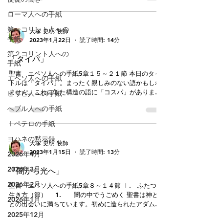
１４「み使いはみな、奉仕する霊であって、救いを受
とをキリストに従うことによって果たしていきます。
ローマ人への手紙
け継ぐことになる人々に仕えるために遣わされている
夫は妻を愛することをキリストに自分のからだを献げ
のではありませんか」を読
ることによって果たしていきます。それらの命令はお
第一コリント人への
大塚 史明 牧師
互いに対して責任を負っているのではなく、キリスト
手紙
2023年1月22日
読了時間: 14分
に仕え、キリストを愛するものです。それゆえ、これ
第２コリント人への
らは夫婦関係でない者に対しても語られ、祈りに向か
「タイパ」
手紙
わされるものになります。聖書はそれぞれの個所を特
定の人に語られるのではなく、すべての個所がすべて
聖書 エペソ人への手紙5章１５～２１節 本日のタイ
エペソ人への手紙
の人に語られています。それで、毎週私たちは、それ
トルは「タイパ」。まったく親しみのない語かもしれ
ぞれの状況や環境や年齢などが違っても「ともにみこ
ません。これに似た構造の語に「コスパ」がありま
ピリピ人への手紙
とばを聴く」共同体です。食事にたとえれば、幼子も
す。これだとピンとくる方もおられるでしょうか。コ
へブル人への手紙
成人も同じ食事をしています。それはとてもユニーク
スパは「コスト パフォーマンス（費用対効果）」の略
なことです。そして、不思議なことに同じ食事をもっ
ですね。その商品の値段に対して、どれだけすぐれた
Ⅰペテロの手紙
てそれぞれ一人ひとりがちゃんと養われます。今朝も
効果をもたらしてくれるのかという意味です。生活の
「子ども」とか「奴隷」とか「主人」に向けて語ら
ヨハネの黙示録
中では「この定食屋さん、ワンコインでおなかいっぱ
大塚 史明 牧師
いになるよ」とか「このパック、50枚入りでこの値段
2023年1月15日
読了時間: 13分
2026年4月
だよ」「このダウンジャケット、安いのにあたたかい
よ。一流メーカーと変わらないよ」などと教え合いま
2026年3月
「闇から光へ」
す。そして、その教え合いは嬉しいものです。 本日の
2026年2月
説教題は「タイム パフォーマンス」の略になります。
聖書 エペソ人への手紙5章８～１４節 Ⅰ. ふたつの
時間対効果で、何かのために投入した時間に対して得
生き方（節） 1. 闇の中でうごめく 聖書は神と人
2026年1月
られる満足度、充実度を表す言葉です。このタイパの
との出会いに満ちています。初めに造られたアダムと
影響がよく表れているものとして「動画」がありま
エバ。その出会いはエデンの園でした。天と地のすべ
2025年12月