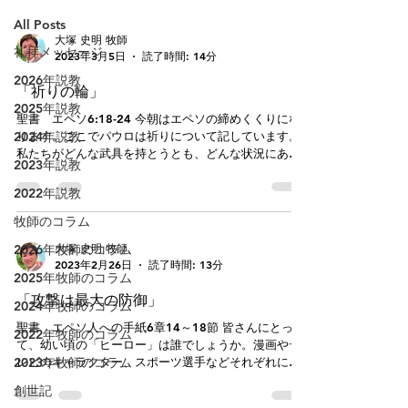
All Posts
大塚 史明 牧師
礼拝メッセージ
2023年3月5日
読了時間: 14分
2026年説教
「祈りの輪」
2025年説教
聖書 エペソ6:18-24 今朝はエペソの締めくくりにな
2024年説教
ります。ここでパウロは祈りについて記しています。
私たちがどんな武具を持とうとも、どんな状況にあろ
2023年説教
うとも、どんな計画があろうとも「祈り」を手放すこ
とがないように薦めています。私たちは生活のため、
2022年説教
宣教のため、あらゆる知恵、会議、方法、人を駆使し
牧師のコラム
て計画、実行をしますが、それでは不十分です。祈る
ことをしなければ、それは大きな忘れ物です。神なく
大塚 史明 牧師
2026年牧師のコラム
して過ごしているので真の満足をもたらすことはでき
2023年2月26日
読了時間: 13分
ません。たとえ成功したとしてもそれは一時的です。
2025年牧師のコラム
せいぜい自分がよくやった、運がよかった、あの人の
「攻撃は最大の防御」
2024年牧師のコラム
おかげと地上的なものへの評価、関心だけで終わって
しまいます。まさに見かけではうまくやれていても、
​聖書 エペソ人への手紙6章14～18節 皆さんにとっ
2022年牧師のコラム
表面上は困ることがないとしても、神とのつながりが
て、幼い頃の「ヒーロー」は誰でしょうか。漫画やテ
切れているので、いつも自分の力や状態、他者とのコ
2023年牧師のコラム
レビのキャラクター、スポーツ選手などそれぞれにあ
ネクションに頼っていなければなりません。主イエス
こがれた存在があったことと思います。私にとっての
創世記
は、地上のコネではなく「わたし」を用いなさいと命
ヒーローは「タイガーマスク」（プロレスラー）でし