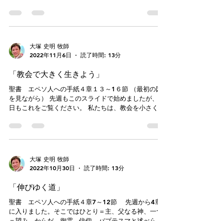
書は私たちの人生、日常、生活、生涯、営みを「歩
む」という語で表現しています。それは、①歩み＝自
分の足、自分自身のことである、②...
大塚 史明 牧師
2022年11月6日
読了時間: 13分
「教会で大きく生きよう」
聖書 エペソ人への手紙４章１３～1６節 （最初の図
を見ながら） 先週もこのスライドで始めましたが、本
日もこれをご覧ください。 私たちは、教会を小さく考
えてはいないでしょうか。自分の人生の一部に教会が
あると考えると、はっきり言って教会のことがわずら
わしくなります。自分の自由を...
大塚 史明 牧師
2022年10月30日
読了時間: 13分
「伸びゆく道」
聖書 エペソ人への手紙４章7～12節 先週から4章
に入りました。そこではひとり＝主、父なる神、一つ
＝望み、からだ、御霊、信仰、バプテスマと述べられ