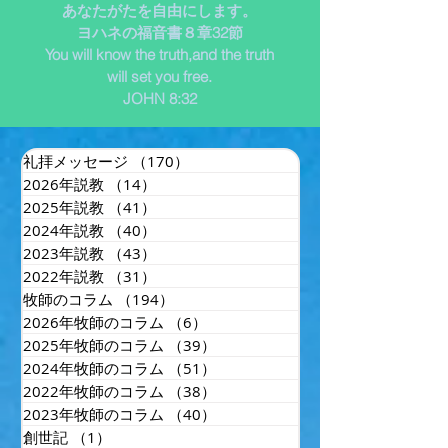
あなたがたを自由にします。
ヨハネの福音書８章32節
You will know the truth,and the truth
will set you free.
JOHN 8:32
礼拝メッセージ
（170）
170件の記事
2026年説教
（14）
14件の記事
2025年説教
（41）
41件の記事
2024年説教
（40）
40件の記事
2023年説教
（43）
43件の記事
2022年説教
（31）
31件の記事
牧師のコラム
（194）
194件の記事
2026年牧師のコラム
（6）
6件の記事
2025年牧師のコラム
（39）
39件の記事
2024年牧師のコラム
（51）
51件の記事
2022年牧師のコラム
（38）
38件の記事
2023年牧師のコラム
（40）
40件の記事
創世記
（1）
1件の記事