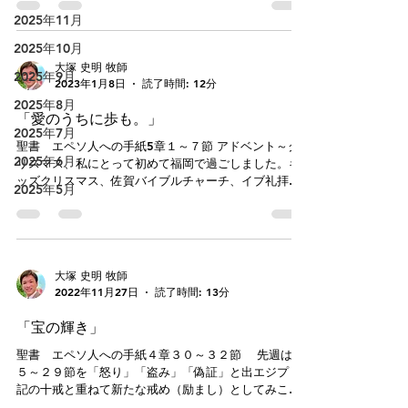
す。しかも「切り取り動画」です。youtubeをご覧に
てが非常に良いものとして造られたその最後、創造の
2025年11月
なる方も多いかと思いますが、若い世代はyoutubeよ
冠として人は登場します。「生めよ。増えよ。地に満
りもTikTokやInstagram（これらも古いかもしれません
ちよ」（創世記１：２８）と大いなる祝福と使命を受
2025年10月
ね！）を好みま
けて始まった出会い。エデンの園ではすべての実がな
大塚 史明 牧師
2025年9月
った状態で置かれ、そこを耕し、守り、収穫を感謝
2023年1月8日
読了時間: 12分
し、神を礼拝して生きる道を示されました。ただ、園
2025年8月
の中央の木からだけは食べてはならない＝神がすべて
「愛のうちに歩も。」
を支配しておられることを覚えよとの言葉を聞きはし
2025年7月
ましたが、従うことができず堕落します。その後、神
聖書 エペソ人への手紙5章１～７節 アドベント～ク
2025年6月
と人は木の間に身を隠したところで出会います（創世
リスマス、私にとって初めて福岡で過ごしました。キ
記３：８）。光の中で創造され神を喜び、何も隠す必
ッズクリスマス、佐賀バイブルチャーチ、イブ礼拝、
2025年5月
要のなかった舞台から転落し、神に見られることを恐
キャロリング、クリスマス礼拝、祝会、ジュニアクラ
れ、人は互いに隠し合い、疑ったり恐れたりしながら
スでの年越し泊り会・・・多くの恵みを味わいまし
生きるようになりました。 今朝の個所でもそのことを
た。キリストを中心に集えましたこと感謝します。ま
「闇」（５：８）と記しています。ただし「あなたが
た、私たちに救い主が与えられた福音をすべての人に
たは以前は闇でした」とあるように、「以
喜び伝える福岡めぐみ教会の軌道を、今年も続けて力
大塚 史明 牧師
を増して進みたく願います。 今朝からふたたびエペソ
2022年11月27日
読了時間: 13分
人への手紙に戻ります。１章で神の救いの計画、2章で
恵みによる救い、3章で祈り、4章からは新しくされた
「宝の輝き」
者の生き方と続いてきました。本日から5章に入り、最
後6章まで春前に学び終えましたらと考えています。
聖書 エペソ人への手紙４章３０～３２節 先週は２
Ⅰ. 私として生きる（節） 1. 獲得するか 「私
５～２９節を「怒り」「盗み」「偽証」と出エジプト
（たち）が誰であるのか」。これは「アイデンティテ
記の十戒と重ねて新たな戒め（励まし）としてみこと
ィ/identity」とも言われ、永遠のテーマです。「あな
ばを味わいました。今朝の節も同じまとまりに含まれ