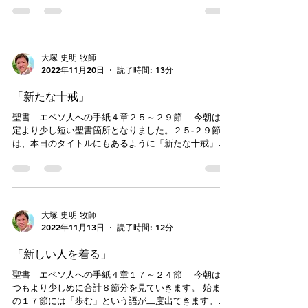
たは何者ですか？」と質問されたら、どのように答え
る箇所です。私たちは、聖書をどのようなものとして
るでしょうか。名前、国籍、年齢、家系、職業、身長
考えているでしょうか。どのような...
体重、性格、特技、星座・・・などで答えるかもしれ
ません。この質問は、あ
大塚 史明 牧師
2022年11月20日
読了時間: 13分
「新たな十戒」
聖書 エペソ人への手紙４章２５～２９節 今朝は予
定より少し短い聖書箇所となりました。２５-２９節
は、本日のタイトルにもあるように「新たな十戒」と
して、読むことのできます。それぞれがどのように呼
応しているのか、また聖書全体に貫かれている真理に
期待を寄せつつ、ともに神の言葉に...
大塚 史明 牧師
2022年11月13日
読了時間: 12分
「新しい人を着る」
聖書 エペソ人への手紙４章１７～２４節 今朝はい
つもより少しめに合計８節分を見ていきます。 始まり
の１７節には「歩む」という語が二度出てきます。聖