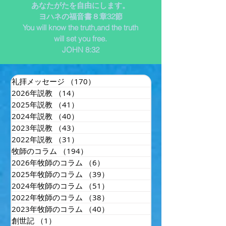
あなたがたを自由にします。
ヨハネの福音書８章32節
You will know the truth,and the truth
will set you free.
JOHN 8:32
礼拝メッセージ
（170）
170件の記事
2026年説教
（14）
14件の記事
2025年説教
（41）
41件の記事
2024年説教
（40）
40件の記事
2023年説教
（43）
43件の記事
2022年説教
（31）
31件の記事
牧師のコラム
（194）
194件の記事
2026年牧師のコラム
（6）
6件の記事
2025年牧師のコラム
（39）
39件の記事
2024年牧師のコラム
（51）
51件の記事
2022年牧師のコラム
（38）
38件の記事
2023年牧師のコラム
（40）
40件の記事
創世記
（1）
1件の記事