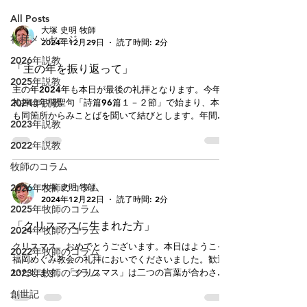
All Posts
大塚 史明 牧師
礼拝メッセージ
2024年12月29日
読了時間: 2分
2026年説教
「主の年を振り返って」
2025年説教
主の年2024年も本日が最後の礼拝となります。今年の
2024年説教
礼拝は年間聖句「詩篇96篇１－２節」で始まり、本日
も同箇所からみことばを聞いて結びとします。年間テ
2023年説教
ーマは「福音にふさわしく生きる ＝Worthy Gospel
Life＝」でした。聖句やテーマと照らして振り返ると
2022年説教
教会の営み...
牧師のコラム
大塚 史明 牧師
2026年牧師のコラム
2024年12月22日
読了時間: 2分
2025年牧師のコラム
「クリスマスに生まれた方」
2024年牧師のコラム
クリスマス、おめでとうございます。本日はようこそ
2022年牧師のコラム
福岡めぐみ教会の礼拝においでくださいました。歓迎
2023年牧師のコラム
いたします。「クリスマス」は二つの言葉が合わさっ
たもので、分解すると「クリス＝キリスト」＋「マス
創世記
＝ミサ（礼拝）」となります。それで直訳としては