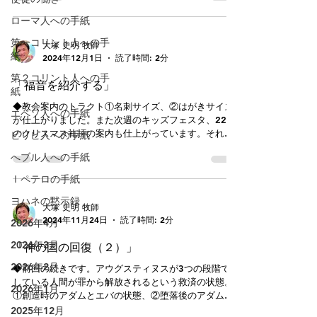
ン語の「アドベニオー＝立ち起こる」...
ローマ人への手紙
第一コリント人への手
大塚 史明 牧師
紙
2024年12月1日
読了時間: 2分
第２コリント人への手
「福音を紹介する」
紙
◆教会案内のトラクト①名刺サイズ、②はがきサイズ
エペソ人への手紙
が仕上がりました。また次週のキッズフェスタ、22日
のクリスマス礼拝の案内も仕上がっています。それぞ
ピリピ人への手紙
れサイズは小さく、一枚の紙ですが、これによって神
へブル人への手紙
の国を知らせることができます。普段、なかなか直接
福音を伝える機会がなくても、また...
Ⅰペテロの手紙
ヨハネの黙示録
大塚 史明 牧師
2024年11月24日
読了時間: 2分
2026年4月
2026年3月
「神の国の回復（２）」
2026年2月
◆前回の続きです。アウグスティヌスが3つの段階で示
している人間が罪から解放されるという救済の状態。
2026年1月
①創造時のアダムとエバの状態、②堕落後のアダムと
エバから続く人間全体の状態、③キリストによって救
2025年12月