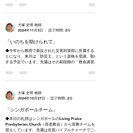
大切なポイントです。先月のエステル会で学んだ内容
ですが、次のことを記します。アウグ...
大塚 史明 牧師
2024年11月3日
読了時間: 2分
「いのちを助けられて」
◆今年から教団で新設された災害対策部に所属するこ
とになり、来月は「防災士」という資格を受講、取得
する予定でいます。先週はその前段階の「救命講習」
を受けてきました。私自身は2011年の東日本大震災を
経験したため、災害支援の働きのイメージや経験があ
りますが、日ごろからの備えにつ...
大塚 史明 牧師
2024年10月27日
読了時間: 2分
「シンガポールチーム」
◆本日の礼拝はシンガポールのLiving Praise
Presbyterian Church（長老教会）から宣教チームをお
迎えしています。先週は佐賀バイブルチャーチでご奉