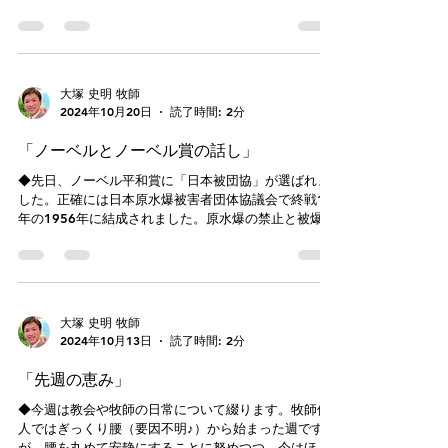
仕されました。ポーリーン宣教師の母教会で、全員女
性です。その始まりは、2人の祈りであったと木曜のエ
ステ...
大塚 史明 牧師
2024年10月20日
読了時間: 2分
「ノーベルとノーベル賞の話し」
◆先日、ノーベル平和賞に「日本被団協」が選ばれま
した。正確には日本原水爆被害者団体協議会で終戦11
年の1956年に結成されました。原水爆の禁止と被爆者
の生活が守られることが主な目的です。被爆者が声を
上げ続け、証言し続けてきた一つのしるしとしてこの
受賞は記録と記憶に残されてい...
大塚 史明 牧師
2024年10月13日
読了時間: 2分
「先週の恵み」
◆今週は教会や牧師の日常について綴ります。牧師個
人ではぎっくり腰（要因不明♪）から始まった週です
が、腰を丸めて安静にすることに努めつつ、今はほぼ