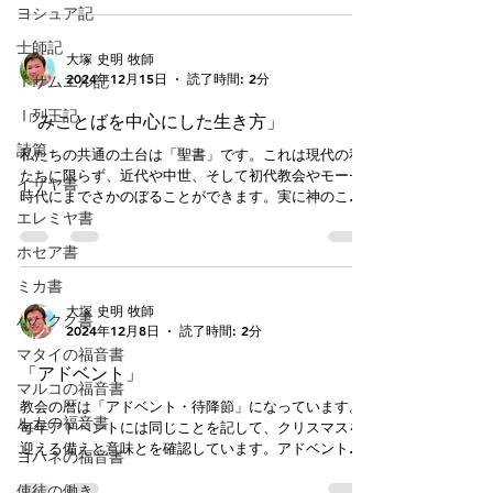
「クリスマス＝キリストの礼拝（キリス...
ヨシュア記
士師記
大塚 史明 牧師
2024年12月15日
読了時間: 2分
Ⅰサムエル記
Ⅰ列王記
「みことばを中心にした生き方」
詩篇
私たちの共通の土台は「聖書」です。これは現代の私
たちに限らず、近代や中世、そして初代教会やモーセ
イザヤ書
時代にまでさかのぼることができます。実に神のこと
エレミヤ書
ばは永遠に堅く立つので、歴史を貫いて存在し続け、
また語り続けます。「天地は消え去ります。しかし、
ホセア書
わたしのことばは決して消え去ること...
ミカ書
大塚 史明 牧師
ハバクク書
2024年12月8日
読了時間: 2分
マタイの福音書
「アドベント」
マルコの福音書
教会の暦は「アドベント・待降節」になっています。
ルカの福音書
毎年アドベントには同じことを記して、クリスマスを
迎える備えと意味とを確認しています。アドベントは
ヨハネの福音書
日本語で「待降節」と言い、キリストの降誕を待ち望
使徒の働き
む意味を表しています。「アドベント」の語源はラテ