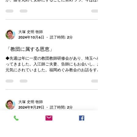
回復しています。水曜午後には手話GHが会堂でありま
した。先月29日には手話ＧＨのメンバー（和智姉、奥
村兄姉）が佐賀バイブルチャーチ...
大塚 史明 牧師
2024年10月6日
読了時間: 2分
「教団に属する恩恵」
◆先週は年に一度の教団教師研修会があり、埼玉へ行
ってきました。入江師ご夫妻、告師にもお会いし、お
元気にされていました。福岡めぐみ教会のお話をする
と嬉しそうでした（大塚調べ）。現在、国内外に265
教会と伝道所があります。これらがともに祈り合い、
交わりを持ち、支え合うことで多大...
大塚 史明 牧師
2024年9月29日
読了時間: 2分
「語られる主、聞き従う私たち」
◆本日は佐賀バイブルチャーチにジョナサン宣教師が
礼拝説教へ、手話ゴスペルハウスのメンバーが賛美を