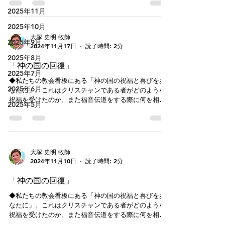
われた者の状態です。前回は①創造時はアダムとエバ
2025年11月
は...
2025年10月
大塚 史明 牧師
2025年9月
2024年11月17日
読了時間: 2分
2025年8月
「神の国の回復」
2025年7月
◆私たちの教会看板にある「神の国の祝福と喜びをあ
2025年6月
なたに」。これはクリスチャンである者がどのような
祝福を受けたのか、また福音伝道をする際に何を相手
2025年5月
に受け取ってもらいたいと勧めるのかを理解する上で
大切なポイントです。先月のエステル会で学んだ内容
ですが、次のことを記します。アウグ...
大塚 史明 牧師
2024年11月10日
読了時間: 2分
「神の国の回復」
◆私たちの教会看板にある「神の国の祝福と喜びをあ
なたに」。これはクリスチャンである者がどのような
祝福を受けたのか、また福音伝道をする際に何を相手
に受け取ってもらいたいと勧めるのかを理解する上で