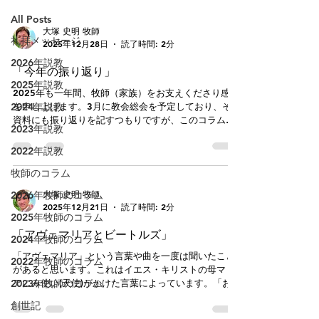
All Posts
大塚 史明 牧師
礼拝メッセージ
2025年12月28日
読了時間: 2分
2026年説教
「今年の振り返り」
2025年説教
2025年も一年間、牧師（家族）をお支えくださり感謝
2024年説教
を申し上げます。3月に教会総会を予定しており、その
資料にも振り返りを記すつもりですが、このコラムで
2023年説教
も手短に今年の教会の歩みを記録いたします。みなさ
んの献身と一致を誇りに思います。欠けだらけの者を
2022年説教
サポートくださりありがとうございます。主があわれ
牧師のコラム
み深い方であることを、知らされます♪ 今年は「3部
（礼拝、教育、伝道）発足の年」でしたね。執事会の
大塚 史明 牧師
2026年牧師のコラム
メンバーも変わり、教会全体で一人ひとりが組み合わ
2025年12月21日
読了時間: 2分
され、結び合わされ、キリストのからだをともに建て
2025年牧師のコラム
上げていくことを目当てにしてきました。多くの変化
「アヴェマリアとビートルズ」
2024年牧師のコラム
を経験し、犠牲もささげられたことです。人の知られ
ないところでも祈りや涙を流されたこともあったかも
「アヴェマリア」という言葉や曲を一度は聞いたこと
2022年牧師のコラム
しれません。主はご存知とわかりつつも、重荷や奉仕
があると思います。これはイエス・キリストの母マリ
を担い、仕えるのはたやすいことではありません。私
2023年牧師のコラム
アにみ使い(天使)がかけた言葉によっています。「おめ
たちは、互いをねぎらい、感謝を伝え、祈りたいと願
でとう、恵まれた方」(ルカ1:28）。これを元に、古代
創世記
います。毎月のAll Together、各部による企画運営に
カトリック教会では全文が整えられ「マリアへの祈