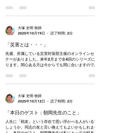
なものでした。障がいの当事者や家族、職場や教会な
苦渋の生活を強いられています。今回で私は3回目の訪
ど参加者のさまざまなニーズに答えてくれる内容でし
問となりましたが、長い支援が必要です。 そんな
た。また、エステル会で手話通訳者の必要が分かち合
中、今もキリスト教会の支援は毎週行われており、質
われ、2週間前にも関わらず2名の方が即答してくださ
も高いものです。先週の活動初日は、珠洲市（すず）
り、通訳をしてくださいました
という奥能登の地でクリスチャンカフェを営んでいる
大塚 史明 牧師
方を訪問し、二日目は同じ教団の金沢めぐみ教会のメ
2025年10月19日
読了時間: 2分
ンバ―4人に加えていただいて仮設住宅でのカフェと戸
別訪問（140軒）、三日目は羽咋郡志賀町富来（はく
「災害とは・・・」
いぐんしがまいとぎ）の地区にあるお家の塀撤去作業
をしました。 初日に訪問したのは、夜は真っ暗にな
先週、所属している災害対策部主催のオンラインセミ
る土地でクリスチャンであることを公言して活動され
ナーがありました。来年2月まで全4回のシリーズにな
ている方です。近日も地域の若いママさんが自死され
ります。関心ある方は今からでも間に合いますので、
たことに胸を痛め、福音を伝えるのが急務だと熱い思
お声がけください。 初回に学んだのは「災害とは
いを分かち合ってくれました。 仮設の方は、これか
何か」です。災害と聞くと、地震や津波、洪水や火事
らどうなるのか不安な様子で、私が岩手にいたことを
など災難を思いうかべるかもしれませんが、実際はも
話すと「東北の人はどうしてた？」「先月夫を亡くし
っと広く、深いものだそうです。大きな定義は「対応
てようやく色々整理がついた・・・」
できるキャパシティを乗り越えて脅かすもの」「対処
大塚 史明 牧師
するスキルがないもの」。日常生活においても、病気
2025年10月12日
読了時間: 2分
やケガ、忙しさによって、私たちはたびたび脅かされ
ます。対抗する力もなくなり無力感を覚え、うなだれ
「本日のゲスト：朝岡先生のこと」
ます。それは災害にあっている状態と言えます。そう
した災難状態では、必ず他の人の助けを受けなければ
人生に「戦友」という存在で思い浮かべる人がいるで
なりません。 さて、それではもっとも大きな災害は
しょうか。同志の友と言い換えてもよいかもしれませ
いったい何でしょうか？意外にもそれは「赤ちゃんと
ん。本日のゲスト、朝岡勝先生は私にとっての戦友で