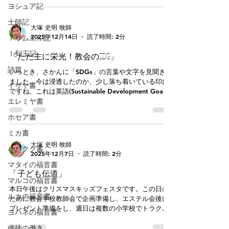
より教会の新たなかたちも見えつつあります。このこ
り」として「主の祈り」とともに重宝されてきまし
ヨシュア記
とを主に感謝したいと思います。 海外から2，10月
た。「アヴェマリア」自体はラテン語で、直訳は「お
士師記
韓国釜山・ホサナ教会、
めでとう、マリア」。この祈りに合わせシューベルト
大塚 史明 牧師
やグノー、ブラームスらが作曲しています。 聖書で
2025年12月14日
読了時間: 2分
Ⅰサムエル記
は、天使のことばの後マリアは「ひどく戸惑って」考
え込みます。マリアを説得するように、御使いガブリ
Ⅰ列王記
「ただ主に栄光！教会のSDG」
エルは「神にとって不可能なことは何もありません」
詩篇
(1:37)と告げました。処女で身ごもることは、人間に
いっとき、さかんに「SDGs」の言葉や文字を見聞きし
とって理解不能です。しかし「神にとって不可能なこ
ました。今は浸透したのか、少し落ち着いている印象
イザヤ書
とは何もない」「 神さまだからできる 」というのが、
ですね。これは英語(Sustainable Development Goals)
マリアの信仰を後押ししました。マリアは「私は主の
エレミヤ書
の頭文字を取ったもので「持続可能な開発目標」の意
はしためです。どうぞ、あなたのおことばどおり、こ
味。2015年に国連サミットで決議された目標の総称で
ホセア書
の身になりますように。」と応答します。すると、目
貧困や飢餓、ジェンダー平等や環境、教育や福祉とい
的を果たした御使いはそこを去ります。 さて、話は
った世界的な問題や課題を国際社会全体で解消してい
ミカ書
変わってビートルズの「レット
く取り組みで、期限は2030年までです。あと5年で
大塚 史明 牧師
ハバクク書
す。人類の問題の解決に向けて積極的な姿勢を持つこ
2025年12月7日
読了時間: 2分
とを略語やデザインで周知させています。 実は教会
マタイの福音書
にも「SDG」があるのをご存知でしょうか。教会の
「子ども伝道」
SDG(Soli Deo Gloria)は「ただ神のみに栄光を」で、元
マルコの福音書
はラテン語になります。宗教改革を契機に使い始めら
本日午後はクリスマスキッズフェスタです。この日の
ルカの福音書
れましたが、大衆に浸透したのは20世紀に入ってから
ために教会学校教師会で企画準備し、エステル会後に
です。教会音楽家のバッハは、ほぼすべての楽譜に自
プレゼント準備をし、週日は複数の小学校でトラクト
ヨハネの福音書
筆で「Soli Deo Gloria」とサインしました。彼が作曲
配布を行いました。ぜひそれぞれの奉仕者をねぎらっ
したものが自分の名誉や功績のためではなく、ただ神
使徒の働き
てください。そして、本日午後に参加くださいますよ