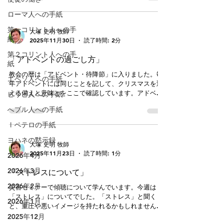
の栄光のため、神をほめたたえるために用いられるよ
うお願いします。そう、子どもとともに楽しむことが
ローマ人への手紙
うにと願って
一番の奉仕です。そして、来られた親御さんたちとあ
いさつを交わすことができたら最高です。教会が初め
第一コリント人への手
大塚 史明 牧師
て、あるいは慣れていない人々に影響を与えるのは、
紙
2025年11月30日
読了時間: 2分
印刷物を100枚読むよりも、一人のクリスチャンにふ
第２コリント人への手
れる方がはるかに効果的です。帰宅後に集会の様子や
「アドベントの過ごし方」
紙
声をかけてくださった人たちのことを思い出すに違い
ありません。そして、それが次の一歩につながってい
教会の暦は「アドベント・待降節」に入りました。毎
エペソ人への手紙
きます。 そのために、まずキッズフェスタのような
年アドベントには同じことを記して、クリスマスを迎
集いがあることをお知らせし、手元に招待状を届け、
える備えと意味とをここで確認しています。アドベン
ピリピ人への手紙
祈って待つことから始まります。そのための機会が来
トは日本語で「待降節」と表記し、文字通りキリスト
へブル人への手紙
週もあります。イヴ礼拝のトラクトを持ってともに出
の降誕を待ち望む期間を言います。「アドベント」の
かけましょう。一人では腰が重いときもありますが、
語源はラテン語の「アドベニオー＝立ち起こる」とい
Ⅰペテロの手紙
一緒にやる機会があれば力も勇気も与えられます。ト
う語。ここからアドベンチャー・冒険・adventureとい
ラクト一通お渡しするのにも、「自分ではできな
ヨハネの黙示録
う言葉が派生しています。冒険と聞くとワクワクとし
大塚 史明 牧師
た旅を思い浮かべますが、一歩先には何が起こるのか
2025年11月23日
読了時間: 1分
2026年4月
分からない漠然とした不安もあります。 聖書は私た
ちの人生を「旅」にたとえています（詩篇119:19、へ
2026年3月
「ストレスについて」
ブル11:13等）。私たちの人生は歓喜もあれば、不安
2026年2月
や試練もあります。ただし、私たちの冒険はどこへ行
災害セミナーで傾聴について学んでいます。今週は
きつくのか見当がつかないものでは決してありませ
「ストレス」についてでした。「ストレス」と聞く
2026年1月
ん。私たちの人生の冒険はイエスさまを礼拝し、お会
と、重圧や悪いイメージを持たれるかもしれません
いするという最高の目的・ゴールがあるのです。その
が、実は大きく2種類に分けることができるそうです。
2025年12月