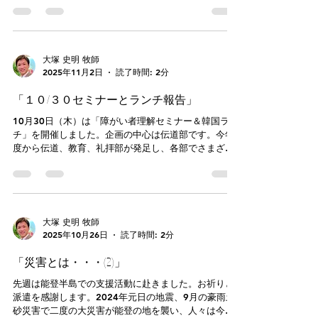
す。神さまは、第一に聖書を通して私たちに語りか
した。荷物をなくしたり、取り違えたりすることはあ
け、みこころを教えてくださいます。「あれについて
っても、本来の数より多く持ってくるのはなかなか経
どうしようか」「これはどうしたらよいのか」と日々
験できないこと。深刻そうな表情だったので「大丈
不安になったり、導きが欲しくなるときには、聖
夫。ケンチャナヨ」と励ましつつ、私は航空会社へ電
大塚 史明 牧師
話をしました。「ひとまず、空港へ持って来てくださ
2025年11月2日
読了時間: 2分
い」と言われたので、私一人で再び空港へ行くこと
に。 空港カウンターに到着すると、航空会社の職員
「１０/３０セミナーとランチ報告」
が駆け付け、「これは税関を通っていない、本来あっ
てはならない荷物です」と説明し、複雑な手続きをし
10月30日（木）は「障がい者理解セミナー＆韓国ラン
た後、スーツケースを本来の持ち主へどのように返す
チ」を開催しました。企画の中心は伝道部です。今年
かを思案しました。持ち主はすでに大分の由布院へ向
度から伝道、教育、礼拝部が発足し、各部でさまざま
かっているところ。第一案は、翌朝到着の宅配手配を
な奉仕を担っています。その核となるのは月一度のAll
することでした。送り状に記入していると、職員が荷
Togetherです。「毎月出られない」「ちょっと二の足
主と電話をし、その方が今夜福岡空港へ取りに戻って
を踏んでしまう」と考えている方も、ぜひ可能なとき
来ることになりました。常備薬などが入っており、一
はご参加ください。「教会って自分が組み入れられて
刻も早く荷物を受け取りたいとのこと。それで、送料
こそなんだ」「こんなことも話し合ってるのね」「こ
大塚 史明 牧師
分
れなら私もできるかな」と新しい気づきと励ましがあ
2025年10月26日
読了時間: 2分
るはずです。 さて、今回の集いはとてもユニーク
で、ちょうど韓国ビジョン教会チームとの協働期間で
「災害とは・・・(2)」
もあり、セミナーとランチの同時開催という豪華なラ
インナップとなりました。講師の影山氏は静かな語り
先週は能登半島での支援活動に赴きました。お祈りと
口と穏やかな人柄で、当日の参加者が引き込まれるよ
派遣を感謝します。2024年元日の地震、9月の豪雨土
うに話してくださいました。聖書からの切り口も豊富
砂災害で二度の大災害が能登の地を襲い、人々は今も