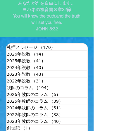
あなたがたを自由にします。
ヨハネの福音書８章32節
You will know the truth,and the truth
will set you free.
JOHN 8:32
礼拝メッセージ
（170）
170件の記事
2026年説教
（14）
14件の記事
2025年説教
（41）
41件の記事
2024年説教
（40）
40件の記事
2023年説教
（43）
43件の記事
2022年説教
（31）
31件の記事
牧師のコラム
（194）
194件の記事
2026年牧師のコラム
（6）
6件の記事
2025年牧師のコラム
（39）
39件の記事
2024年牧師のコラム
（51）
51件の記事
2022年牧師のコラム
（38）
38件の記事
2023年牧師のコラム
（40）
40件の記事
創世記
（1）
1件の記事