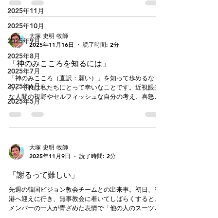
行程で目の前に高い山がそびえていても、乗り越えた
一つは「快ストレス（eustress）」で、これは日常に
2025年11月
先にはイエス・キリストにたどり着きます。試練の川
活力を与えてくれるものです。コーヒーや目覚まし時
を渡れば神からの報いをいただけます。私たちの人生
計は心身にストレスを与えますが、生活へのメリハリ
2025年10月
はキリストに出会う冒険なので
や身体を呼び覚ます効果をもたらすので、人間の側も
大塚 史明 牧師
2025年9月
積み重ねや練習によって耐性が出来上がります。 も
2025年11月16日
読了時間: 2分
う一つは「不快ストレス（distress）」で、文字通り自
2025年8月
分を不快にさせるものです。 不快ストレスであって
「神のみこころを知るには」
も一時的には耐えられますが、個々人のキャパシティ
2025年7月
ーを超えると 心身に不調をきたします。「自分ら
「神のみこころ（直訳：願い）」を知って歩めるな
2025年6月
しさがなくなる」状態だそうです。不快ストレスに出
ら、それは私たちにとって幸いなことです。近視眼的
会うと身体にはホルモンが分泌され「戦うか」「逃げ
な人間の視野やセルフィッシュな自分の考え、喜怒哀
2025年5月
るか」「固まるか」の反応を迫ります。心臓がドキド
楽が激しい自らの感情に従って動いていたら（動かさ
キしたり、目を大きくしたり、声が荒くなったり、乱
れていたら）、迷ったり、傷つけたりするのは当然で
暴や破壊的な行為への衝動にも駆られます。これは
す。イエスさまも「みこころが天で行われるように、
「安全ではない状況」に対する正常な反応です。ただ
地でも行われますように」（マタイ6:10）と祈るのだ
し、ここで怒鳴ったり、手をあげると
と教えておられます。天では罪がないので、みこころ
大塚 史明 牧師
だけが行われています。そして、そのみこころが地で
2025年11月9日
読了時間: 2分
も行われるように、日々祈るのですね。そして、「地
でも」の中には「私にも」「あなたにも」「私たちに
「謝るって難しい」
も」という意味が含まれています。地にいるすべての
者の上にみこころが行われていくこと。それは「神の
先週の韓国ビジョン教会チームとの出来事。初日、空
国が近づいた」（マルコ1:15）福音の訪れです。 さ
港へ迎えに行き、無事教会に着いてしばらくすると、
て、「みこころ」を知るためにはどうしたらよいでし
メンバーの一人が青ざめた表情で「他の人のスーツケ
ょうか。実は、みこころは聖書の中に示されていま
ースを持って来てしまった・・・」と報告してくれま