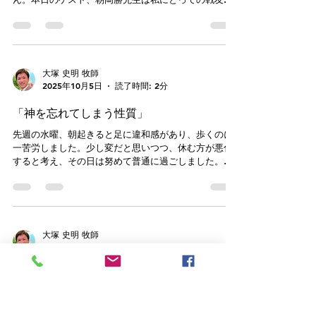
して生まれる」ことだそうです！確かに、赤ちゃんは
す。「友」と呼ぶのは一方的な言葉選びにすぎないの
力も知恵も生きる手立てもなく、ただ助けてもらうほ
ですが、とにかく朝岡先生がいて幾度も道を正され、
か生きて助かる方法はありません。だから、あんなに
力を受け、知恵をいただき、また心解きほぐされる経
泣きじゃくるしかないのかのしれませんね。もちろ
験をしてきました。 私が先生とお近づきになれたき
ん、いのちある者として生まれることは本人にも
っかけは2011年3月11日に起きた東日本大震災です。
大塚 史明 牧師
当時の私は岩手県で盛岡みなみ教会の牧師でした。被
2025年10月5日
読了時間: 2分
災地は太平洋岸南北に数百キロにも及ぶ広範囲に渡り
ます。当時の朝岡先生は福島をはじめとし、各被災地
「神を忘れてしまう性質」
に毎週赴き、汗を流し、祈りを積み、諸教会や牧師た
ちと伴走しておられました。まさに、自分のすべてを
先週の水曜、朝起きると足に違和感があり、歩くのに
注ぐかのような働きぶり。岩手にも何度も足を運んで
一苦労しました。少し変だと思いつつ、休む方が悪化
くださり、ともに被災地を駆け巡り、寝食を一緒にす
すると考え、その日は努めて普通に過ごしました。転
る時間もたくさん与えられました。 被災地における
倒やぶつけた事象はないので、どうしてそんなに足が
活動は、自分の考えていることや求めていることが本
痛むのか分からずにいたのですが、その夜妻がひらめ
当にそれで良いのか、お前はこれから何をして、どこ
いて「あなた、痛風じゃない？」と言いました。そう
へ向かうのかと問いかけてきます。決して活動だけを
いえば、以前からある数値が高く、健康診断でも医師
していればよいというものではなく、点の
から注意するように言われていました。特に、妻は私
大塚 史明 牧師
の食事や運動、栄養剤などに留意してサポートしてく
2025年9月28日
読了時間: 2分
れていたのですが、数値は上がらないまでも、変わら
ず。痛風の症状も出ていないので、あまり気にせず生
「犠牲と奉仕」
活していました。が、突然の痛み。「そうか、痛風
か」と翌日受診し、処方してもらいました。 その
10月は教会で取り組む行事が続きます。今週土曜はい
後、しばらく骨折したような痛みが続き、一向におさ
よいよ本田路津子さんコンサートです。見えるとこ