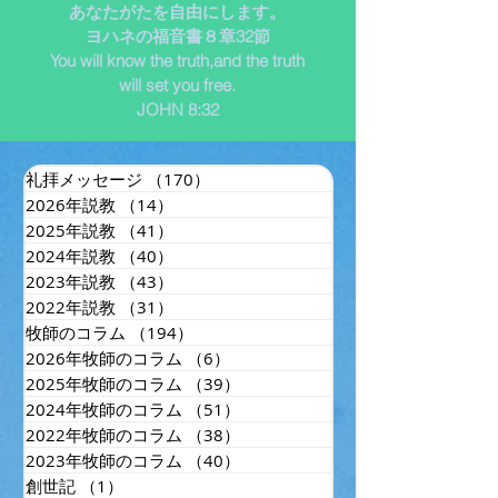
あなたがたを自由にします。
ヨハネの福音書８章32節
You will know the truth,and the truth
will set you free.
JOHN 8:32
礼拝メッセージ
（170）
170件の記事
2026年説教
（14）
14件の記事
2025年説教
（41）
41件の記事
2024年説教
（40）
40件の記事
2023年説教
（43）
43件の記事
2022年説教
（31）
31件の記事
牧師のコラム
（194）
194件の記事
2026年牧師のコラム
（6）
6件の記事
2025年牧師のコラム
（39）
39件の記事
2024年牧師のコラム
（51）
51件の記事
2022年牧師のコラム
（38）
38件の記事
2023年牧師のコラム
（40）
40件の記事
創世記
（1）
1件の記事