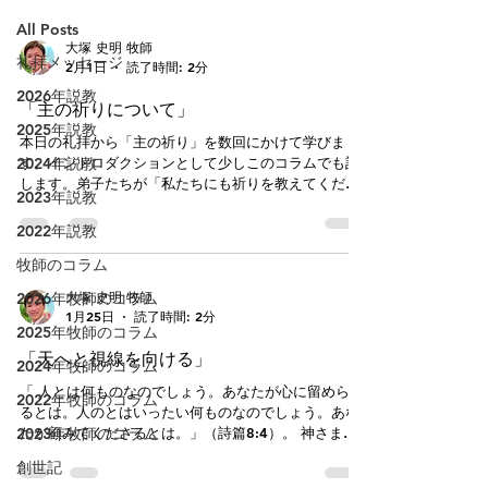
All Posts
大塚 史明 牧師
礼拝メッセージ
2月1日
読了時間: 2分
2026年説教
「主の祈りについて」
2025年説教
本日の礼拝から「主の祈り」を数回にかけて学びま
2024年説教
す。イントロダクションとして少しこのコラムでも記
します。弟子たちが「私たちにも祈りを教えてくださ
2023年説教
い」と尋ねたとき、イエスさまが教えられたのが、
「主の祈り」です。この祈りには、神を敬う心、毎日
2022年説教
の生活への感謝、そして自分の心を守るための願いな
牧師のコラム
ど、大切なものが詰まっています。なかなか祈り出せ
なかったり、気分がふさぎ疲れたときにの手引きとも
大塚 史明 牧師
2026年牧師のコラム
なります。 日本語訳でもいくつかの種類があり、ど
1月25日
読了時間: 2分
の言葉で覚えているかそれぞれ違う方もおられますの
2025年牧師のコラム
で、今回のシリーズで言葉とその意味とを味わうこと
「天へと視線を向ける」
2024年牧師のコラム
で、覚えて浸透させていけたらと願っています。各自
に持っていただけるようにはがきサイズ（日本語と英
「 人とは何ものなのでしょう。あなたが心に留められ
2022年牧師のコラム
語）で印刷していますのでぜひご活用ください。
るとは。人のとはいったい何ものなのでしょう。あな
「主の祈り」は新約聖書で二か所（マタイ6章、ルカ
2023年牧師のコラム
たが顧みてくださるとは。」（詩篇8:4）。 神さまは
11章）に記されていて、教派（カトリック、プロテス
私たちを神と隣人とを愛して生きるように造られまし
創世記
タント、正教会など）の枠を超え、世界中のクリスチ
た。しかし、私たちは視線を自分自身にだけ集中させ