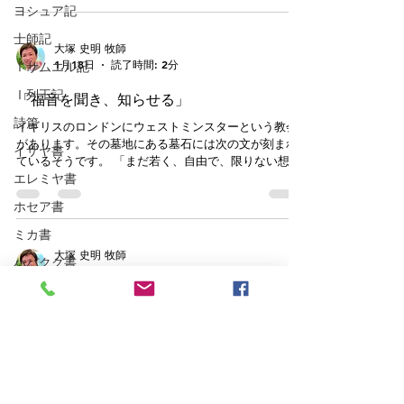
ャンが約2,000年間（そして、これからも）続けてき
がちです。本来、人は天を見上げて生きるように造ら
ヨシュア記
た祈りです。 そして、実はこの地上のみならず「月
れているのに、地上のことに埋もれて生きてしまうこ
士師記
面」においてもこの主の祈りはささげられたこ
とが、苦しみもがく原因の一つです。天に視線を向け
大塚 史明 牧師
るとは、すべてのことを神の視点から見るという意味
1月18日
読了時間: 2分
Ⅰサムエル記
です。そのために有用なのは、毎日のディボーション
の時間です。神のことばを読み、祈ることによって、
Ⅰ列王記
「福音を聞き、知らせる」
身の回りで起こる出来事を神の視点で見る訓練をして
詩篇
いるのですね。 また、天に視線を向けるとは、御心
イギリスのロンドンにウェストミンスターという教会
を知るだけでなく、神さまが望まれることを行うとい
があります。その墓地にある墓石には次の文が刻まれ
イザヤ書
う意味です。なかなかそんな時間やエネルギーがない
ているそうです。 「まだ若く、自由で、限りない想像
ように感じるかもしれません。しかし、神の働きは、
エレミヤ書
力を持っていたころ、私は世界を変えることを夢見て
エネルギーが余っているからできるものではありませ
いた。成功して知恵がつくにつれ、世界が変わること
ホセア書
ん。神の御心に従うとき、力が与えられるのです。こ
はないだろうということが分かり、視野をやや狭め
れは霊的な原理です。心身は疲れていても、神の御心
て、自分の国だけでも変えようと決意した。しかし、
ミカ書
に従うとかえって元気になることがあります
それさえも変化のないように思えた。晩年になって、
大塚 史明 牧師
ハバクク書
最後の必死の試みとして、せめて私に最も近い存在で
1月11日
読了時間: 2分
ある家族を変えることで我慢しようとしたが、悲しい
マタイの福音書
かな、それさえもかなわなかった。そして今、死の床
「幸福度ランキング」
について、突然私は気がついた。もし、私がまず自分
マルコの福音書
自身だけでも変えたなら、それを模範として家族を変
「世界幸福度ランキング(World Happiness Report)」
ルカの福音書
えられたことだろう。そして、彼らのインスピレーシ
というものがあります。その上位５カ国はフィンラン
ョンと激励によって、自分の国を改善できただろう。
ド、デンマーク、スイス、アイスランド、オランダ。
ヨハネの福音書
そうすれば、ひょっとすると、私は世界さえも変える
もちろん、これは「幸福度＝あなたはどのくらい幸せ
ことができたかもしれない。」 私個人の目標は世界
使徒の働き
ですか？」という、とても主観的な感じであり、数値