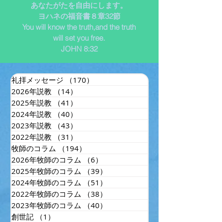
あなたがたを自由にします。
ヨハネの福音書８章32節
You will know the truth,and the truth
will set you free.
JOHN 8:32
礼拝メッセージ
（170）
170件の記事
2026年説教
（14）
14件の記事
2025年説教
（41）
41件の記事
2024年説教
（40）
40件の記事
2023年説教
（43）
43件の記事
2022年説教
（31）
31件の記事
牧師のコラム
（194）
194件の記事
2026年牧師のコラム
（6）
6件の記事
2025年牧師のコラム
（39）
39件の記事
2024年牧師のコラム
（51）
51件の記事
2022年牧師のコラム
（38）
38件の記事
2023年牧師のコラム
（40）
40件の記事
創世記
（1）
1件の記事