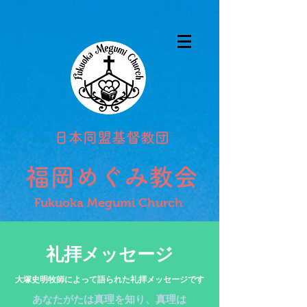
日本同盟基督教団
福岡めぐみ教会
Fukuoka Megumi Church
礼拝メッセージ​
​大塚史明牧師によって語られた礼拝メッセージです
あなたがたは真理を知り、真理は