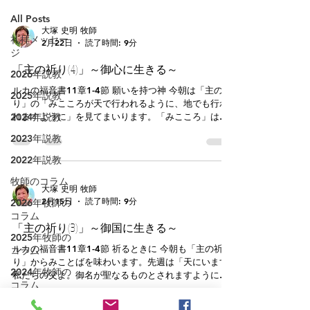
All Posts
大塚 史明 牧師
礼拝メッセー
2月22日
読了時間: 9分
ジ
「主の祈り(4)」～御心に生きる～
2026年説教
ルカの福音書11章1-4節 願いを持つ神 今朝は「主の祈
2025年説教
り」の「みこころが天で行われるように、地でも行わ
2024年説教
れますように」を見てまいります。「みこころ」はク
リスチャンの方はよく使ったり、聞いたりするでしょ
2023年説教
う。まだ「みこころ」になじみの薄い方もおられるで
しょう。「みこころ＝御心」は「願い＝will」です。神
2022年説教
ははっきりとした願いを持つ方です。私たちの関係に
牧師のコラム
おいて「will/意志」が最もその意味を発揮するのは
大塚 史明 牧師
「遺言状」です。遺言状には故人の意志がはっきり書
2月15日
読了時間: 9分
2026年牧師の
かれます。私たちは、大切な人から遺言状を受け取る
コラム
ようにして、神の意志＝みこころを行ってくださいと
「主の祈り(3)」～御国に生きる～
祈っているのですね。 なぜ、神のみこころが実現する
2025年牧師の
ように祈る、いえ、祈れるのでしょうか。それは神の
ルカの福音書11章1-4節 祈るときに 今朝も「主の祈
コラム
ご性質と関係があります。神が一番偉く、力と権威が
り」からみことばを味わいます。先週は「天にいます
2024年牧師の
あったとしても、もし、悪いことを考える方であった
私たちの父よ。御名が聖なるものとされますように」
コラム
ら、私たちはそのみこころの実現を祈れません。自分
という祈りを味わいました。はじめに「天」を見上げ
にとって悪い事、神にとってだけ良いことが起こって
て「父」と呼び、さらに「御名が聖なるものとされま
2022年牧師の