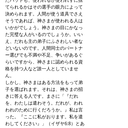
たバットも、使われるか使われずに捨
てられるかはその選手の眼力によって
決められます。人間が使う道具でさえ
そうであれば、神さまが使われる人は
いかがでしょう。神さまの目にかなっ
た完璧な人がいるのでしょうか。いい
え、だれも主の弟子にふさわしい者な
どいないのです。人間同士のパートナ
ー選びでも不満や不足、争いがあるぐ
らいですから、神さまに認められる資
格を持つ人など誰一人としていませ
ん。
しかし、神さまはある方法をもって弟
子を選ばれます。それは、神さまの招
きに答える人です。まさに「『だれ
を、わたしは遣わそう。だれが、われ
われのために行くだろうか。』私は言
った。『ここに私がおります。私を遣
わしてください』」（イザヤ6:8）とあ