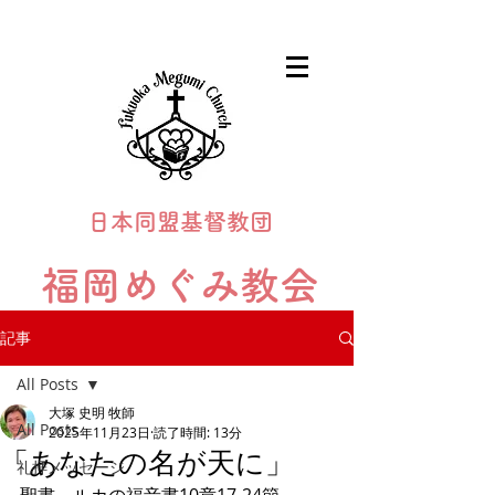
日本同盟基督教団
福岡めぐみ教会
Fukuoka Megumi Church
記事
All Posts
大塚 史明 牧師
All Posts
2025年11月23日
読了時間: 13分
「あなたの名が天に」
礼拝メッセージ