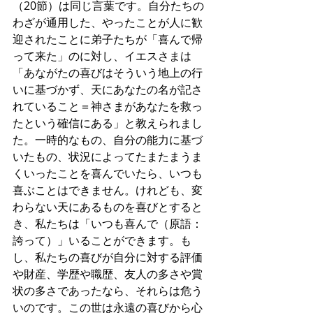
（20節）は同じ言葉です。自分たちの
わざが通用した、やったことが人に歓
迎されたことに弟子たちが「喜んで帰
って来た」のに対し、イエスさまは
「あながたの喜びはそういう地上の行
いに基づかず、天にあなたの名が記さ
れていること＝神さまがあなたを救っ
たという確信にある」と教えられまし
た。一時的なもの、自分の能力に基づ
いたもの、状況によってたまたまうま
くいったことを喜んでいたら、いつも
喜ぶことはできません。けれども、変
わらない天にあるものを喜びとすると
き、私たちは「いつも喜んで（原語：
誇って）」いることができます。も
し、私たちの喜びが自分に対する評価
や財産、学歴や職歴、友人の多さや賞
状の多さであったなら、それらは危う
いのです。この世は永遠の喜びから心