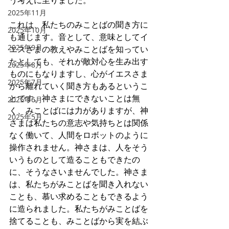
う考えに至りました。
2025年11月
これは、私たちのみことばの聞き方に
2025年10月
も通じます。音として、意味としてイ
2025年9月
エスさまの教えやみことばを知ってい
たとしても、それが敵対心を生み出す
2025年8月
ものにもなりますし、心がイエスさま
2025年7月
から離れていく聞き方もあるというこ
とです。神さまにできないことは無
2025年6月
く、みことばには力がありますが、神
2025年5月
さまは私たちの意志や気持ちとは関係
なく働いて、人間をロボットのように
操作されません。神さまは、人をそう
いうものとして造ることもできたの
に、そうなさいませんでした。神さま
は、私たちがみことばを聞き入れない
ことも、慕い求めることもできるよう
に造られました。私たちがみことばを
捨てることも、みことばから実を結ぶ