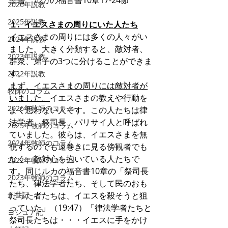
聖書　ルカの福音書10章17-24節
2026年説教
2025年説教
１.  イエスさまの周りにいた人たち
イエスさまの周りには多くの人々がい
2024年説教
ました。大きく分類すると、敵対者、
2023年説教
群衆、弟子の3つに分けることができま
す。
2022年説教
まず、イエスさまの周りには敵対者が
牧師のコラム
いました。
イエスさまの教えや行動を
2026年牧師のコラム
よく思わない人です。この人たちは律
法学者、祭司長、パリサイ人と呼ばれ
2025年牧師のコラム
ていました。彼らは、イエスさまを無
2024年牧師のコラム
視するのでも遠巻きに見る傍観者でも
なく、敵対心を抱いている人たちで
2022年牧師のコラム
す。同じルカの福音書10章の「祭司長
2023年牧師のコラム
たち、律法学者たち、そして民のおも
創世記
だった者たちは、イエスを殺そうと狙
っていた」（19:47）「律法学者たちと
ヨシュア記
祭司長たちは・・・イエスに手をかけ