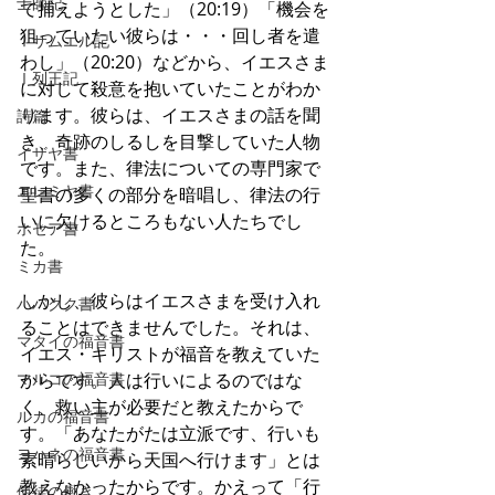
士師記
て捕えようとした」（20:19）「機会を
狙っていたい彼らは・・・回し者を遣
Ⅰサムエル記
わし」（20:20）などから、イエスさま
Ⅰ列王記
に対して殺意を抱いていたことがわか
ります。彼らは、イエスさまの話を聞
詩篇
き、奇跡のしるしを目撃していた人物
イザヤ書
です。また、律法についての専門家で
エレミヤ書
聖書の多くの部分を暗唱し、律法の行
いに欠けるところもない人たちでし
ホセア書
た。
ミカ書
しかし、彼らはイエスさまを受け入れ
ハバクク書
ることはできませんでした。それは、
マタイの福音書
イエス・キリストが福音を教えていた
マルコの福音書
からです。人は行いによるのではな
く、救い主が必要だと教えたからで
ルカの福音書
す。「あなたがたは立派です、行いも
ヨハネの福音書
素晴らしいから天国へ行けます」とは
教えなかったからです。かえって「行
使徒の働き