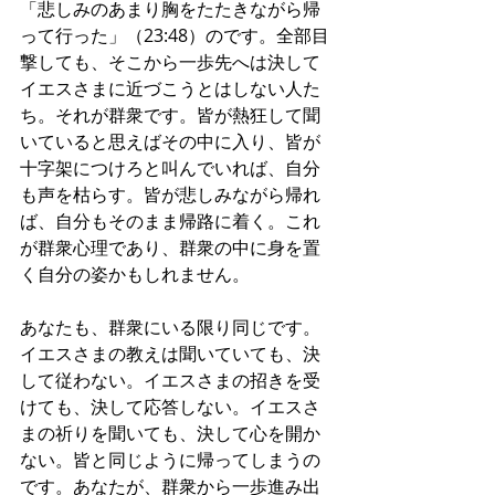
「悲しみのあまり胸をたたきながら帰
って行った」（23:48）のです。全部目
撃しても、そこから一歩先へは決して
イエスさまに近づこうとはしない人た
ち。それが群衆です。皆が熱狂して聞
いていると思えばその中に入り、皆が
十字架につけろと叫んでいれば、自分
も声を枯らす。皆が悲しみながら帰れ
ば、自分もそのまま帰路に着く。これ
が群衆心理であり、群衆の中に身を置
く自分の姿かもしれません。
あなたも、群衆にいる限り同じです。
イエスさまの教えは聞いていても、決
して従わない。イエスさまの招きを受
けても、決して応答しない。イエスさ
まの祈りを聞いても、決して心を開か
ない。皆と同じように帰ってしまうの
です。あなたが、群衆から一歩進み出