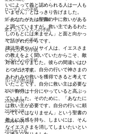
いによって義と認められる人は一人も
ローマ人への手紙
いません」とはっきり告げました。
「あなたがたは聖書の中に救いがある
第一コリント人への手紙
と調べていますが、救い主であるわた
第２コリント人への手紙
しのもとには来ません」と面と向かっ
エペソ人への手紙
て話されたからです。
律法学者やパリサイ人は、イエスさま
ピリピ人への手紙
の教えをよく聞いていたからこそ、敵
へブル人への手紙
対者になりました。彼らの間違いはひ
とつだけです。自分の行いで神さまの
Ⅰペテロの手紙
あわれみや救いを獲得できると考えて
ヨハネの黙示録
いたことです。自分に救い主は必要な
2026年4月
い。自分は十分にやっていると高ぶっ
ていました。そのために、「あなたに
2026年3月
は救い主が必要です。自分の行いに頼
2026年2月
っていてはなりません」という聖書の
教えに反感を持ち、しまいには、そん
2026年1月
なイエスさまを消してしまいたいとい
2025年12月