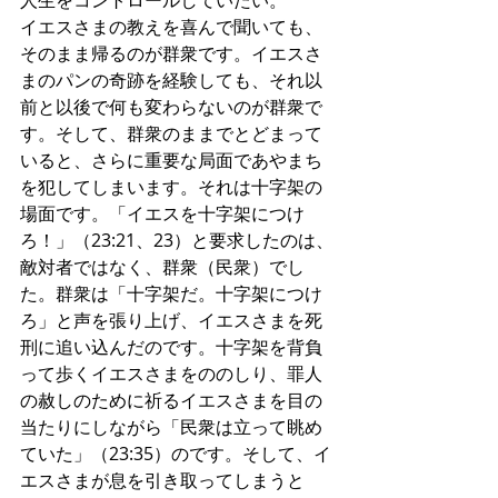
人生をコントロールしていたい。
イエスさまの教えを喜んで聞いても、
そのまま帰るのが群衆です。イエスさ
まのパンの奇跡を経験しても、それ以
前と以後で何も変わらないのが群衆で
す。そして、群衆のままでとどまって
いると、さらに重要な局面であやまち
を犯してしまいます。それは十字架の
場面です。「イエスを十字架につけ
ろ！」（23:21、23）と要求したのは、
敵対者ではなく、群衆（民衆）でし
た。群衆は「十字架だ。十字架につけ
ろ」と声を張り上げ、イエスさまを死
刑に追い込んだのです。十字架を背負
って歩くイエスさまをののしり、罪人
の赦しのために祈るイエスさまを目の
当たりにしながら「民衆は立って眺め
ていた」（23:35）のです。そして、イ
エスさまが息を引き取ってしまうと