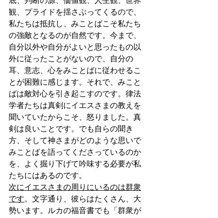
底、判断の源、価値観、人生観、世界
観、プライドを揺さぶってくるので、
私たちは抵抗し、みことばこそ私たち
の強敵となるのが自然です。今まで、
自分以外や自分がよいと思ったもの以
外に従ったことがないので、自分の
耳、意志、心をみことばに従わせるこ
とが困難に感じます。それで、みこと
ばは敵対心を引き起こすのです。律法
学者たちは真剣にイエスさまの教えを
聞いていたからこそ、怒りました。真
剣は良いことです。でも自らの聞き
方、そして神さまがどのような思いで
みことばを語ってくださっているのか
を、よく掘り下げて吟味する必要が私
たちにはあるのです。
次にイエスさまの周りにいるのは群衆
です
。文字通り、彼らはたくさん、大
勢います。ルカの福音書でも「群衆が