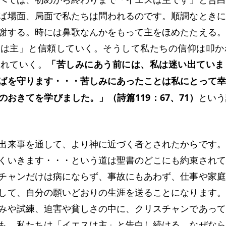
ローマ人への手紙
第一コリント人への手紙
ば場面、局面で私たちは問われるのです。順調なときに
謝する。時には鼻歌なんかをもって主をほめたたえる。
スは主」と信頼していく。そうして私たちの信仰は叩か
られていく。
「苦しみにあう前には、私は迷い出ていま
ばを守ります・・・苦しみにあったことは私にとって幸
おきてを学びました。」（詩篇119：67、71）
という
出来事を通して、より神に近づく者とされたからです。
くいきます・・・という道は聖書のどこにも約束されて
チャンだけは病にならず、事故にもあわず、仕事や家庭
して、自分の願いどおりの生涯を送ることになります。
みや試練、迫害や貧しさの中に、クリスチャンであって
も、私たちは「イエスは主」と告白し続ける。なぜなら