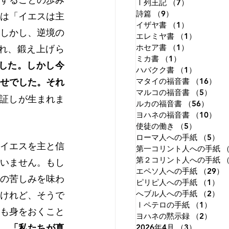
Ⅰ列王記
（7）
7件の記事
詩篇
（9）
9件の記事
は「イエスは主
イザヤ書
（1）
1件の記事
しかし、逆境の
エレミヤ書
（1）
1件の記
れ、鍛え上げら
ホセア書
（1）
1件の記事
ミカ書
（1）
1件の記事
した。しかし今
ハバクク書
（1）
1件の記
せでした。それ
マタイの福音書
（16）
1
マルコの福音書
（5）
5件
証しが生まれま
ルカの福音書
（56）
56件
ヨハネの福音書
（10）
1
使徒の働き
（5）
5件の記
ローマ人への手紙
（5）
5
イエスを主と信
第一コリント人への手紙
（
第２コリント人への手紙
（
いません。もし
エペソ人への手紙
（29）
の苦しみを味わ
ピリピ人への手紙
（1）
1
けれど、そうで
へブル人への手紙
（2）
2
Ⅰペテロの手紙
（1）
1件
も身をおくこと
ヨハネの黙示録
（2）
2件
、
「私たちが真
2026年4月
（3）
3件の記