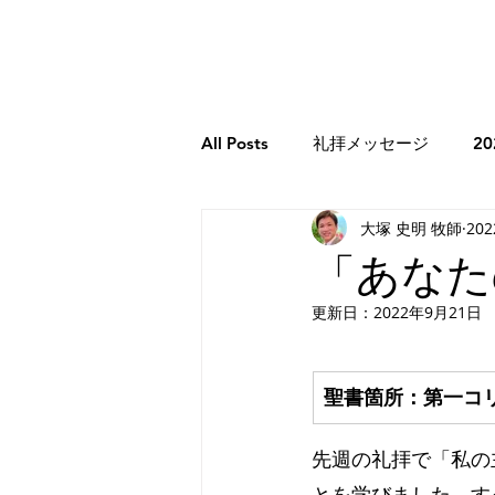
All Posts
礼拝メッセージ
2
大塚 史明 牧師
20
牧師のコラム
2026年牧師
「あなた
更新日：
2022年9月21日
2023年牧師のコラム
創世記
聖書箇所：第一コリ
エレミヤ書
ホセア書
先週の礼拝で「私の
とを学びました。す