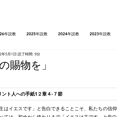
026年説教
2025年説教
2024年説教
2023年説教
22年5月1日
読了時間: 9分
のコラム
2025年牧師のコラム
2024年牧師のコラム
の賜物を」
ヨシュア記
士師記
Ⅰサムエル記
Ⅰ列王記
ント人への手紙1２章４-７節
ミカ書
ハバクク書
マタイの福音書
マルコの福音書
主はイエスです」と告白できることこそ、私たちの信仰
べては、初めから終わりまで「イエスは主です」と告白