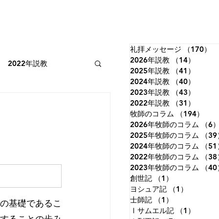
礼拝メッセージ
（170）
1
2026年説教
（14）
14件
2022年説教
2025年説教
（41）
41件
2024年説教
（40）
40件
2023年説教
（43）
43件
2022年牧師のコラム
2022年説教
（31）
31件
牧師のコラム
（194）
19
2026年牧師のコラム
（6
2025年牧師のコラム
（39
詩篇
イザヤ書
2024年牧師のコラム
（51
2022年牧師のコラム
（38
2023年牧師のコラム
（40
創世記
（1）
1件の記事
ルカの福音書
ヨシュア記
（1）
1件の記
士師記
（1）
1件の記事
の基礎であるこ
Ⅰサムエル記
（1）
1件の
することの歩み