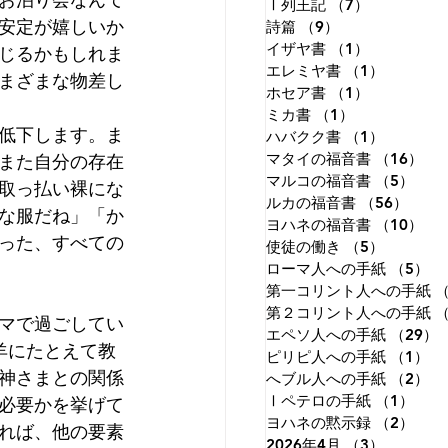
Ⅰ列王記
（7）
7件の記事
安定が嬉しいか
詩篇
（9）
9件の記事
イザヤ書
（1）
1件の記事
じるかもしれま
エレミヤ書
（1）
1件の記
まざまな物差し
ホセア書
（1）
1件の記事
ミカ書
（1）
1件の記事
低下します。ま
ハバクク書
（1）
1件の記
また自分の存在
マタイの福音書
（16）
1
マルコの福音書
（5）
5件
取っ払い裸にな
ルカの福音書
（56）
56件
な服だね」「か
ヨハネの福音書
（10）
1
った、すべての
使徒の働き
（5）
5件の記
ローマ人への手紙
（5）
5
第一コリント人への手紙
（
第２コリント人への手紙
（
マで過ごしてい
エペソ人への手紙
（29）
羊にたとえて教
ピリピ人への手紙
（1）
1
神さまとの関係
へブル人への手紙
（2）
2
Ⅰペテロの手紙
（1）
1件
必要かを挙げて
ヨハネの黙示録
（2）
2件
れば、他の要素
2026年4月
（3）
3件の記