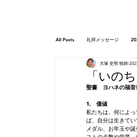
All Posts
礼拝メッセージ
2
大塚 史明 牧師
20
牧師のコラム
2026年牧師
「いのち
聖書　ヨハネの福音書
2023年牧師のコラム
創世記
1.　価値
私たちは、何によっ
エレミヤ書
ホセア書
ば、自分は生きてい
メダル、お年玉や誕
ストの点数や学業、