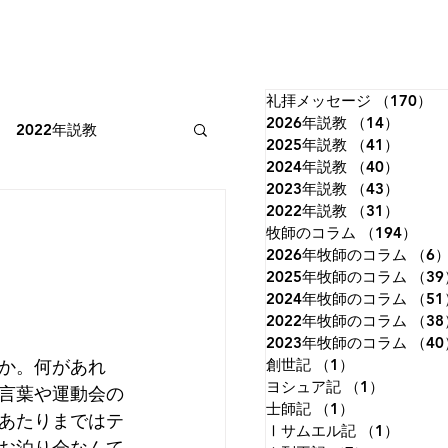
礼拝メッセージ
（170）
1
2026年説教
（14）
14件
2022年説教
2025年説教
（41）
41件
2024年説教
（40）
40件
2023年説教
（43）
43件
2022年牧師のコラム
2022年説教
（31）
31件
牧師のコラム
（194）
19
2026年牧師のコラム
（6
2025年牧師のコラム
（39
詩篇
イザヤ書
2024年牧師のコラム
（51
2022年牧師のコラム
（38
2023年牧師のコラム
（40
か。何があれ
創世記
（1）
1件の記事
ルカの福音書
ヨシュア記
（1）
1件の記
言葉や運動会の
士師記
（1）
1件の記事
あたりまではテ
Ⅰサムエル記
（1）
1件の
お泊り会なんて