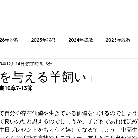
026年説教
2025年説教
2024年説教
2023年説教
25年12月14日
読了時間: 8分
のコラム
2025年牧師のコラム
2024年牧師のコラム
を与える羊飼い」
10章7-13節
ヨシュア記
士師記
Ⅰサムエル記
Ⅰ列王記
て自分の存在価値や生きている価値をつけるのでしょう
ミカ書
ハバクク書
マタイの福音書
マルコの福音書
て良いのだと思えるのでしょうか。子どもであればほめ
生日プレゼントをもらうと嬉しくなるでしょう。中高生
いろんな活動の賞状やトロフィー、友人とのお出かけや