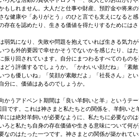
ローマ人への手紙
第一コリント人への手紙
かもしれません。大人だと仕事や財産、預貯金や将来の
さな健康や「ありがとう」のひと言でも支えになると感
の存在を認めたり、生きる価値を得たりするためにはさ
は弱気になり、失敗や問題を抱えていれば生きる気力が
いつも外的要因で幸せかそうでないかを感じたり、はた
に振り回されています。自分にまつわるすべてのものを
はどう評価するでしょうか。「かわいい顔だね」「素敵
いつも優しいね」「笑顔が素敵だよ」「社長さん」とい
自分に、価値はあるのでしょうか。
向かうアドベント期間は「良い羊飼いと羊」というテー
回目です。これは神さまと私たちとの関係を、羊飼いと
羊には絶対羊飼いが必要なように、私たちに必要なのは
いろと私たち自身の存在価値や生きる意味について何が
要なのはたった一つです。神さまとの関係が築かれてい