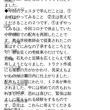
士師記
ました。
Ⅰサムエル記
◆今回のフェスタで学んだことは、①
まずはやってみること　②主は答えて
Ⅰ列王記
くださることの２つです。①まずやっ
詩篇
てみるは、今回コロナで休止していた
イザヤ書
小学校前での配布を再開したことで
す。教会学校教師会で提案されたこの
エレミヤ書
案はすぐにみなの了承するところとな
ホセア書
り、教会近くの壱岐東小だけでなく、
壱岐、石丸小と近隣を広くとらえて配
ミカ書
布しようとなりました。トラクト作成
ハバクク書
にも複数の方がかかわり、見栄えもよ
いものが、期日内に仕上がりました。
マタイの福音書
配布も２日間にわたり、１２名が奉仕
マルコの福音書
されました。中には初めての方もおら
ルカの福音書
れましたが、恐れは喜びに、緊張は励
ましに変えられる経験をするもので
ヨハネの福音書
す。②主は、これらに答えてくださる
使徒の働き