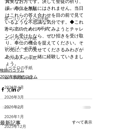
真実なお方です。決して聖徒の祈り、
涙、奉仕を無駄にはされません。当日
ローマ人への手紙
はこれらの答え合わせを目の前で見て
第一コリント人への手紙
いるような不思議な気分です。◆これ
第２コリント人への手紙
から主のためにやってみようとチャレ
ンジを受けたなら、ぜひ招きを受け取
エペソ人への手紙
り、奉仕の機会を捉えてください。そ
ピリピ人への手紙
の先に、主の見せてくださるみわざが
あります。ご一緒に経験していきまし
へブル人への手紙
ょう。
Ⅰペテロの手紙
牧師のコラム
2022年牧師のコラム
ヨハネの黙示録
2026年4月
2026年3月
2026年2月
2026年1月
最新記事
すべて表示
2025年12月