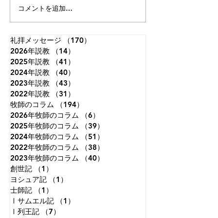
のなのでしょう。あなたが顧
には次の文が刻ま
コメントを追加…
みてくださるとは。」（詩篇
うです。 「まだ
8:4）。 神さまは私たちを神
で、限りない想像
と隣人とを愛して生きるよう
いたころ、私は世
礼拝メッセージ
（170）
170件の記事
2026年説教
に造られました。しかし、私
（14）
14件の記事
ことを夢見ていた
2025年説教
（41）
41件の記事
たちは視線を自分自身にだけ
知恵がつくにつれ
2024年説教
（40）
40件の記事
集中させがちです。本来、人
わることはないだ
2023年説教
（43）
43件の記事
は天を見上げて生きるように
ことが分かり、視
2022年説教
（31）
31件の記事
造られているのに、地上のこ
めて、自分の国だ
牧師のコラム
（194）
194件の記事
とに埋もれて生きてしまうこ
ようと決意した。
2026年牧師のコラム
（6）
6件の記事
とが、苦しみもがく原因の一
れさえも変化のな
2025年牧師のコラム
（39）
39件の記事
つです。天に視線を向けると
えた。晩年になっ
2024年牧師のコラム
（51）
51件の記事
は、す
必死の試み
2022年牧師のコラム
（38）
38件の記事
2023年牧師のコラム
（40）
40件の記事
創世記
（1）
1件の記事
ヨシュア記
（1）
1件の記事
士師記
（1）
1件の記事
Ⅰサムエル記
（1）
1件の記事
Ⅰ列王記
（7）
7件の記事