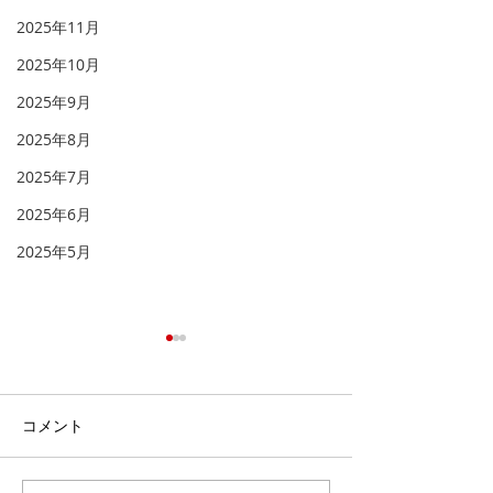
2025年11月
2025年10月
2025年9月
2025年8月
2025年7月
2025年6月
2025年5月
「天へと視線を向け
「福音を聞き、
る」
る」
「 人とは何ものなのでしょ
イギリスのロンド
コメント
う。あなたが心に留められる
トミンスターとい
とは。人のとはいったい何も
ります。その墓地