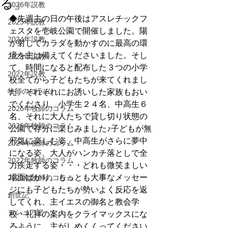
る」
2026年説教
◆先週主の日の午後はアスレチックフ
2025年説教
ェスタを壱岐公園で開催しました。陽
2024年説教
が射してカラダを動かすのに最高の環
境を主は備えてくださいました。そし
2023年説教
て、時間になると配布した３つの小学
2022年説教
校全てから子どもたちが来てくれまし
牧師のコラム
た。それぞれにお誘いした家族もおい
でくださり、小学生２４名、中高生６
2026年牧師のコラム
名、それに大人たちで貸し切り状態の
2025年牧師のコラム
公園で存分に楽しみました♪子どもが無
邪気に楽しむ姿、中高生がさらに夢中
2024年牧師のコラム
になる姿、大人がハンカチ落としで全
2022年牧師のコラム
力疾走する姿・・・どれも微笑ましい
場面ばかり。もっとも大事なメッセー
2023年牧師のコラム
ジにも子どもたちが勢いよく反応を返
創世記
してくれ、主イエスの御名と教会学
ヨシュア記
校・礼拝の案内をクライマックスにな
るように、主がしめくくってください