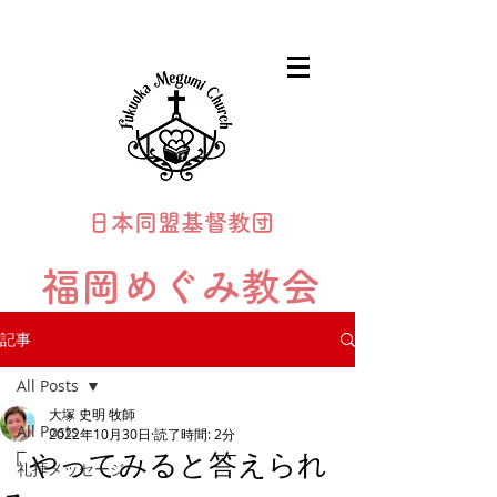
日本同盟基督教団
福岡めぐみ教会
Fukuoka Megumi Church
記事
All Posts
大塚 史明 牧師
All Posts
2022年10月30日
読了時間: 2分
「やってみると答えられ
礼拝メッセージ