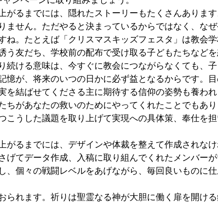
ローマ人への手紙
第一コリント人への手紙
上がるまでには、隠れたストーリーもたくさんあります
りません。ただやると決まっているからではなく、なぜ
すね。たとえば「クリスマスキッズフェスタ」は教会学
誘う友だち、学校前の配布で受け取る子どもたちなどを
り続ける意味は、今すぐに教会につながらなくても、子
記憶が、将来のいつの日かに必ず益となるからです。目
実を結ばせてくださる主に期待する信仰の姿勢も養われ
たちがあなたの救いのためにやってくれたことでもあり
つこうした議題を取り上げて実現への具体策、奉仕を担
上がるまでには、デザインや体裁を整えて作成されなけ
さげてデータ作成、入稿に取り組んでくれたメンバーが
し、個々の戦闘レベルをあげながら、毎回良いものに仕
おられます。祈りは聖霊なる神が大胆に働く扉を開ける