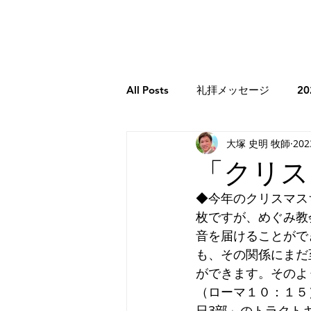
All Posts
礼拝メッセージ
2
大塚 史明 牧師
20
牧師のコラム
2026年牧師
「クリス
◆今年のクリスマス
2023年牧師のコラム
創世記
枚ですが、めぐみ教
音を届けることがで
も、その関係にまだ
エレミヤ書
ホセア書
ができます。そのよ
（ローマ１０：１５
日3部」のトラクト