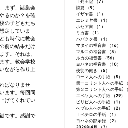
Ⅰ列王記
（7）
7件の記事
。まず、諸集会
詩篇
（9）
9件の記事
イザヤ書
（1）
1件の記事
やるのか？を確
エレミヤ書
（1）
1件の記
校の子どもたち
ホセア書
（1）
1件の記事
想定していま
ミカ書
（1）
1件の記事
ども時代に教会
ハバクク書
（1）
1件の記
の前の結果だけ
マタイの福音書
（16）
1
マルコの福音書
（5）
5件
ます。それは、
ルカの福音書
（56）
56件
ます。教会学校
ヨハネの福音書
（10）
1
いながら作り上
使徒の働き
（5）
5件の記
ローマ人への手紙
（5）
5
第一コリント人への手紙
（
ればなりませ
第２コリント人への手紙
（
います。毎回同
エペソ人への手紙
（29）
上げてくれてい
ピリピ人への手紙
（1）
1
へブル人への手紙
（2）
2
Ⅰペテロの手紙
（1）
1件
鍵です。感謝で
ヨハネの黙示録
（2）
2件
2026年4月
（3）
3件の記