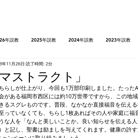
026年説教
2025年説教
2024年説教
2023年説教
23年11月26日
読了時間: 2分
のコラム
2025年牧師のコラム
2024年牧師のコラム
マストラクト」
ちらしが仕上がり、今回も1万部印刷しました。たったA
ヨシュア記
士師記
Ⅰサムエル記
Ⅰ列王記
会がある福岡市西区には約10万世帯ですから、この地域
きるスグレものです。普段、なかなか直接福音を伝える
至っていなくても、ちらし1枚あればその人や家庭に福
ミカ書
ハバクク書
マタイの福音書
マルコの福音書
うな人を「なんと美しいことか。良い知らせを伝える人
）と記し、聖書は励ましを与えてくれます。健康の許す
キャンペーンに取り組みましょう。