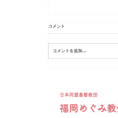
「主の祈りについて」
コメント
本日の礼拝から「主の祈り」を数
回にかけて学びます。イントロダ
クションとして少しこのコラムで
コメントを追加…
も記します。弟子たちが「私たち
にも祈りを教えてください」と尋
ねたとき、イエスさまが教えられ
たのが、「主の祈り」です。この
祈りには、神を敬う心、毎日の生
活への感謝、そして自分の心を守
るための願いなど、大切なものが
日本同盟基督教団
詰まっています。なかなか祈り出
せなかったり、気分がふさぎ疲れ
福岡めぐみ教
たときにの手引きともなります。
日本語