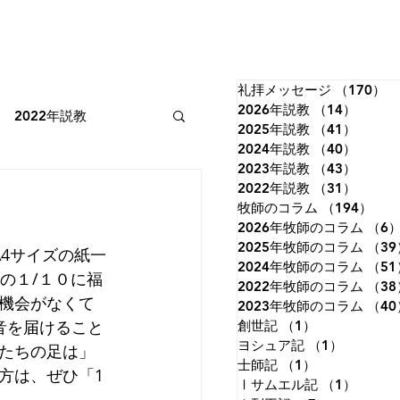
礼拝メッセージ
（170）
1
2026年説教
（14）
14件
2022年説教
2025年説教
（41）
41件
2024年説教
（40）
40件
2023年説教
（43）
43件
2022年牧師のコラム
2022年説教
（31）
31件
牧師のコラム
（194）
19
2026年牧師のコラム
（6
2025年牧師のコラム
（39
4サイズの紙一
詩篇
イザヤ書
2024年牧師のコラム
（51
の１/１０に福
2022年牧師のコラム
（38
機会がなくて
2023年牧師のコラム
（40
音を届けること
創世記
（1）
1件の記事
ルカの福音書
ヨシュア記
（1）
1件の記
たちの足は」
士師記
（1）
1件の記事
方は、ぜひ「1
Ⅰサムエル記
（1）
1件の