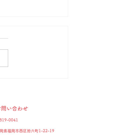
音を聞き、知らせる」
リスのロンドンにウェストミ
ターという教会があります。
墓地にある墓石には次の文が
れているそうです。 「まだ
、自由で、限りない想像力を
ていたころ、私は世界を変え
とを夢見ていた。成功して知
つくにつれ、世界が変わるこ
ないだろうということが分か
視野をやや狭めて、自分の国
お問い合わせ
でも変えようと決意した。し
、それさえも変化のないよう
819-0041
えた。晩年になって、最後の
岡県福岡市西区拾六町1-22-19
の試み