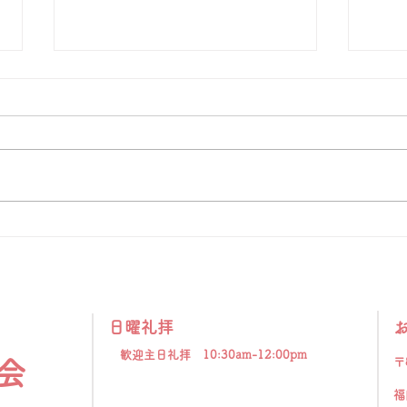
「天へと視線を向ける」
「福
「 人とは何ものなのでしょう。
イギ
あなたが心に留められるとは。人
ンス
のとはいったい何ものなのでしょ
その
う。あなたが顧みてくださると
刻ま
は。」（詩篇8:4）。 神さまは私
若く
たちを神と隣人とを愛して生きる
持っ
ように造られました。しかし、私
るこ
たちは視線を自分自身にだけ集中
恵が
させがちです。本来、人は天を見
とは
上げて生きるように造られている
り、
日曜礼拝
のに、地上のことに埋もれて生き
だけ
てしまうことが、苦しみもがく原
歓迎主日礼拝 10:30am-12:00pm
かし
〒
会
因の一つです。天に視線を向ける
に思
福
とは、す
必死