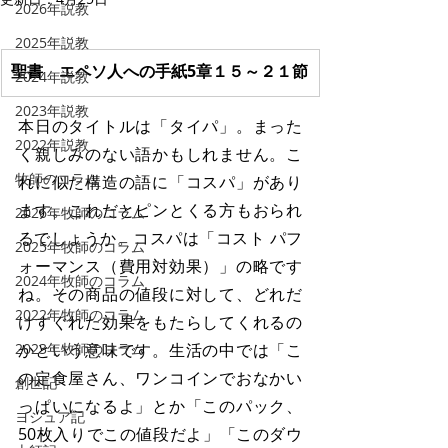
2026年説教
2025年説教
聖書　エペソ人への手紙5章１５～２１節
2024年説教
2023年説教
本日のタイトルは「タイパ」。まった
2022年説教
く親しみのない語かもしれません。こ
牧師のコラム
れに似た構造の語に「コスパ」があり
ます。これだとピンとくる方もおられ
2026年牧師のコラム
るでしょうか。コスパは「コスト パフ
2025年牧師のコラム
ォーマンス（費用対効果）」の略です
2024年牧師のコラム
ね。その商品の値段に対して、どれだ
2022年牧師のコラム
けすぐれた効果をもたらしてくれるの
2023年牧師のコラム
かという意味です。生活の中では「こ
の定食屋さん、ワンコインでおなかい
創世記
っぱいになるよ」とか「このパック、
ヨシュア記
50枚入りでこの値段だよ」「このダウ