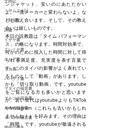
士師記
ンジャケット、安いのにあたたかい
Ⅰサムエル記
よ。一流メーカーと変わらないよ」な
どと教え合います。そして、その教え
Ⅰ列王記
合いは嬉しいものです。
詩篇
本日の説教題は「タイム パフォーマン
イザヤ書
ス」の略になります。時間対効果で、
エレミヤ書
何かのために投入した時間に対して得
ホセア書
られる満足度、充実度を表す言葉で
す。このタイパの影響がよく表れてい
ミカ書
るものとして「動画」があります。し
ハバクク書
かも「切り取り動画」です。youtube
マタイの福音書
をご覧になる方も多いかと思います
マルコの福音書
が、若い世代はyoutubeよりもTikTok
ルカの福音書
やInstagram（これらも古いかもしれ
ませんね！）を好みます。その理由は
ヨハネの福音書
「時間」です。youtubeが敬遠される
使徒の働き