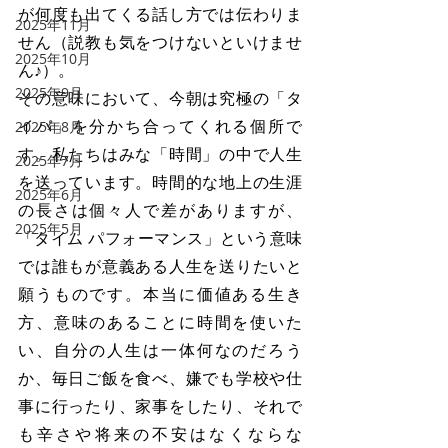
が何度も出てくる話し方では伝わりま
2025年11月
せん（説教も気をつけないといけませ
2025年10月
ん♪）。
2025年9月
その意味において、今朝は究極の「タ
イパ」を分かち合ってくれる個所で
2025年8月
す。私たちはみな「時間」の中で人生
2025年7月
を送っています。時間的な地上の生涯
2025年6月
の長さは個々人で差がありますが、
2025年5月
「タイム パフォーマンス」という意味
では誰もが意義ある人生を送りたいと
願うものです。本当に価値ある生き
方、意味のあることに時間を使いた
い、自分の人生は一体何なのだろう
か、毎日ご飯を食べ、嫌でも学校や仕
事に行ったり、家事をしたり、それで
も辛さや将来の不安はなくならな