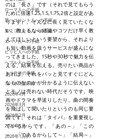
のは「長さ」です（それで見てもらう
ローマ人への手紙
ために倍速1.25,1.5,1.75,2倍と設定があ
第一コリント人への手紙
ります）。そんなに長く見ていたくな
い、教えるなら結論やコツだけ早く教
第２コリント人への手紙
えてほしいという要望から、それより
エペソ人への手紙
も短い動画を扱うサービスが盛んにな
ピリピ人への手紙
ってきました。15秒や30秒で魅力を伝
へブル人への手紙
える、結果を伝える。売りたい商品が
Ⅰペテロの手紙
あれば、それをパッと見てすぐにどん
なものなのかが分かるように伝えない
ヨハネの黙示録
とモノは売れない時代だそうです。映
2026年4月
画やドラマを早送りしたり、曲の間奏
2026年3月
を飛ばして聞いたりというのも同じ要
2026年2月
因です。それは「タイパ」を重要視し
2026年1月
ているからです。「あの～」「この
～」「であるからして～」「結局～」
2025年12月