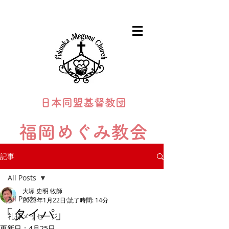
日本同盟基督教団
福岡めぐみ教会
Fukuoka Megumi Church
記事
All Posts
大塚 史明 牧師
All Posts
2023年1月22日
読了時間: 14分
「タイパ」
礼拝メッセージ
更新日：
4月25日