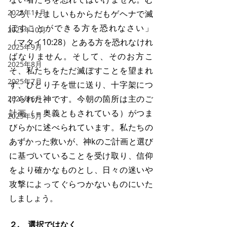
2025年11月
しろ、たましいもからだもゲヘナで滅
ぼすことができる方を恐れなさい」
2025年10月
（マタイ10:28）とある方を恐れなけれ
2025年9月
ばなりません。そして、そのお方こ
2025年8月
そ、私たちをただ滅ぼすことを望まれ
2025年7月
ず、ひとり子を世に送り、十字架につ
けられた神です。今朝の箇所は主のご
2025年6月
計画（＝奥義ともされている）がつま
2025年5月
びらかに述べられています。私たちの
あずかった救いが、神kのご計画と選び
に基づいていることを受け取り、信仰
をより確かなものとし、日々の迷いや
攻撃によってぐらつかないものにいた
しましょう。
２.　選択ではなく