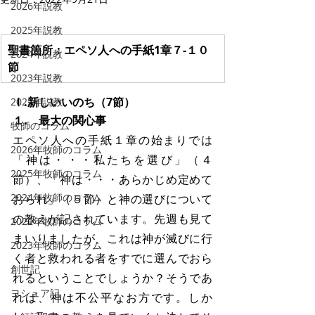
2026年説教
2025年説教
聖書箇所：エペソ人への手紙1章７-１０
2024年説教
節
2023年説教
Ⅰ.新しいいのち（7節）
2022年説教
１.　最大の関心事
牧師のコラム
エペソ人への手紙１章の始まりでは
2026年牧師のコラム
「神は・・・私たちを選び」（４
2025年牧師のコラム
節）、「神は・・・あらかじめ定めて
2024年牧師のコラム
おられ」（５節）と神の選びについて
の教えが記されています。先週も見て
2022年牧師のコラム
まいりましたが、これは神が滅びに行
2023年牧師のコラム
く者と救われる者をすでに選んでおら
創世記
れるということでしょうか？そうであ
ヨシュア記
れば、神は不公平なお方です。しか