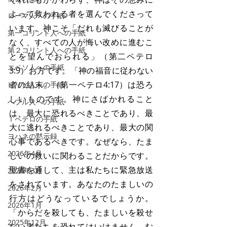
よって救われる者を選んでくださって
ローマ人への手紙
います。神こそ「だれも滅びることが
第一コリント人への手紙
なく、すべての人が悔い改めに進むこ
第２コリント人への手紙
とを望んでおられる」（第二ペテロ
エペソ人への手紙
3:9）お方です。「神の福音に従わない
者の結末」（第一ペテロ4:17）は恐ろ
ピリピ人への手紙
しいものです。神にさばかれること
へブル人への手紙
は、最大に恐れるべきことであり、最
Ⅰペテロの手紙
大に逃れるべきことであり、最大の関
ヨハネの黙示録
心事であるべきです。なぜなら、たま
2026年4月
しいの救いに関わることだからです。
聖書を通して、主は私たちに緊急放送
2026年3月
をされています。あなたのたましいの
2026年2月
行方はどうなっているでしょうか。
2026年1月
「からだを殺しても、たましいを殺せ
2025年12月
ない者たちを恐れてはいけません。む