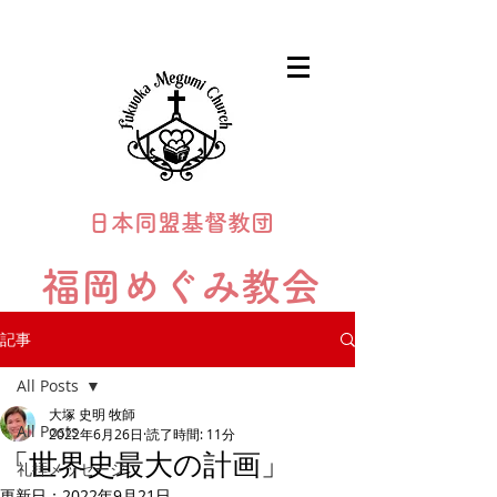
日本同盟基督教団
福岡めぐみ教会
Fukuoka Megumi Church
記事
All Posts
大塚 史明 牧師
All Posts
2022年6月26日
読了時間: 11分
「世界史最大の計画」
礼拝メッセージ
更新日：
2022年9月21日