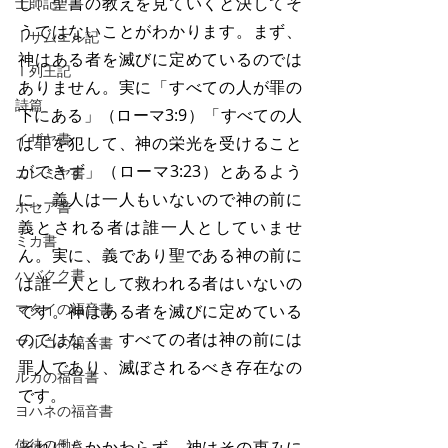
し、聖書の教えを見ていくと決してそ
士師記
うではないことがわかります。まず、
Ⅰサムエル記
神はある者を滅びに定めているのでは
Ⅰ列王記
ありません。実に「すべての人が罪の
詩篇
下にある」（ローマ3:9）「すべての人
イザヤ書
は罪を犯して、神の栄光を受けること
ができず」（ローマ3:23）とあるよう
エレミヤ書
に、義人は一人もいないので神の前に
ホセア書
義とされる者は誰一人としていませ
ミカ書
ん。実に、義であり聖である神の前に
ハバクク書
は誰一人として救われる者はいないの
マタイの福音書
です。神はある者を滅びに定めている
のではなく、すべての者は神の前には
マルコの福音書
罪人であり、滅ぼされるべき存在なの
ルカの福音書
です。
ヨハネの福音書
使徒の働き
それにもかかわらず、神はその恵みに