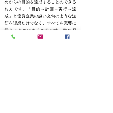
めからの目的を達成することのできる
お方です。「目的→計画→実行→達
成」と優良企業の謳い文句のような道
筋を理想だけでなく、すべてを完璧に
行うことのできるお方です。世の歴
史、時、人、環境・・・すべてにさい
なまれず、妨げられず、神の計画を実
行することのできるお方。この方を知
り、この方に身を任せ、この方に人生
をあずけて行く。私たちを決して滅び
には向かわせない力の神、あなたをど
こまでも捜し出してくださる愛の神、
計画と契約を曲げることのない義なる
神。この方を知っている幸いを表明し
てまいりましょう。「私は　あなたの
幕屋にいつまでも住み　御翼の陰に身