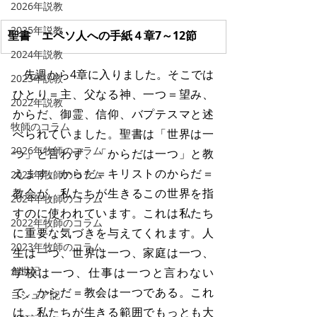
2026年説教
2025年説教
聖書　エペソ人への手紙４章7～12節
2024年説教
　先週から4章に入りました。そこでは
2023年説教
ひとり＝主、父なる神、一つ＝望み、
2022年説教
からだ、御霊、信仰、バプテスマと述
牧師のコラム
べられていました。聖書は「世界は一
2026年牧師のコラム
つ」と言わず、「からだは一つ」と教
えます。からだ＝キリストのからだ＝
2025年牧師のコラム
教会が、私たちが生きるこの世界を指
2024年牧師のコラム
すのに使われています。これは私たち
2022年牧師のコラム
に重要な気づきを与えてくれます。人
2023年牧師のコラム
生は一つ、世界は一つ、家庭は一つ、
創世記
学校は一つ、仕事は一つと言わない
で、からだ＝教会は一つである。これ
ヨシュア記
は、私たちが生きる範囲でもっとも大