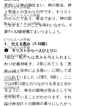
実的には神の御住まい、神の教会、神
ローマ人への手紙
と聖徒との交わりの中です。キリスト
第一コリント人への手紙
のからだであり、教会であり、神の国
第２コリント人への手紙
で生きる。このことを味わいながら、4
章7～12節を見てまいりましょう。
エペソ人への手紙
ピリピ人への手紙
1.　仕える恵み（7-10節）
へブル人への手紙
❶　キリストから一人ひとりに
Ⅰペテロの手紙
7節は「私たちは恵みを与えられまし
た」とあります。2章に出てくる「恵
ヨハネの黙示録
み」は「信仰による救い」に関して述
2026年4月
べられていました（2章5、8節）。ここ
2026年3月
では4章12節とのつながりを見ると分か
2026年2月
るように、奉仕の賜物が恵みとして与
2026年1月
えられていることがわかります。それ
は「キリストの賜物の量りにしたがっ
2025年12月