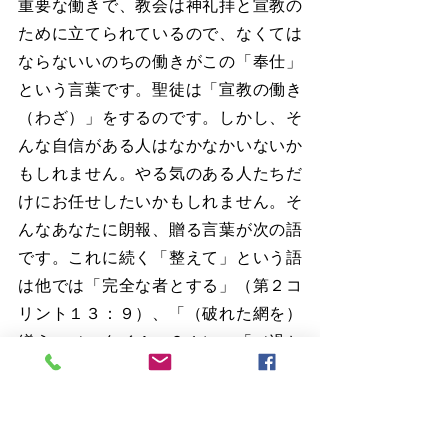
重要な働きで、教会は神礼拝と宣教の
ために立てられているので、なくては
ならないいのちの働きがこの「奉仕」
という言葉です。聖徒は「宣教の働き
（わざ）」をするのです。しかし、そ
んな自信がある人はなかなかいないか
もしれません。やる気のある人たちだ
けにお任せしたいかもしれません。そ
んなあなたに朗報、贈る言葉が次の語
です。これに続く「整えて」という語
は他では「完全な者とする」（第２コ
リント１３：９）、「（破れた網を）
繕う」（マタイ４：２１）、「（過ち
に陥っている人を）正す」（ガラテヤ
６：１）といろいろな訳され方をして
います。これらに共通しているのは、