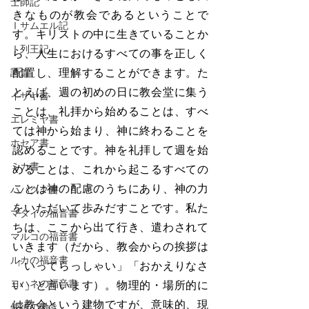
士師記
きなものが教会であるということで
Ⅰサムエル記
す。キリストの中に生きていることか
Ⅰ列王記
ら、人生におけるすべての事を正しく
配置し、理解することができます。た
詩篇
とえば、週の初めの日に教会堂に集う
イザヤ書
ことは、礼拝から始めることは、すべ
エレミヤ書
ては神から始まり、神に終わることを
ホセア書
認めることです。神を礼拝して週を始
ミカ書
めることは、これから起こるすべての
ことは神の配慮のうちにあり、神の力
ハバクク書
をいただいて歩みだすことです。私た
マタイの福音書
ちは、ここから出て行き、遣わされて
マルコの福音書
いきます（だから、教会からの挨拶は
ルカの福音書
「いってらっしゃい」「おかえりなさ
ヨハネの福音書
い」と言います）。物理的・場所的に
は教会という建物ですが、意味的、現
使徒の働き