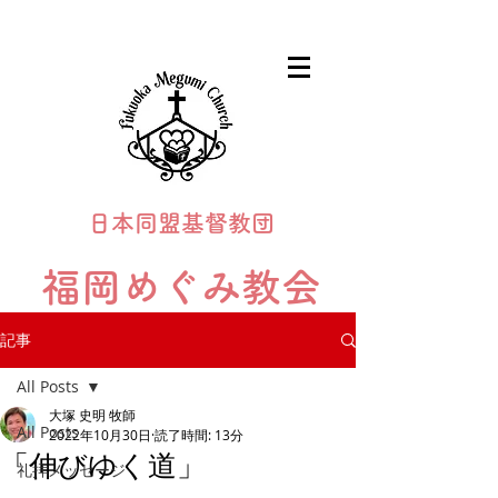
日本同盟基督教団
福岡めぐみ教会
Fukuoka Megumi Church
記事
All Posts
大塚 史明 牧師
All Posts
2022年10月30日
読了時間: 13分
「伸びゆく道」
礼拝メッセージ