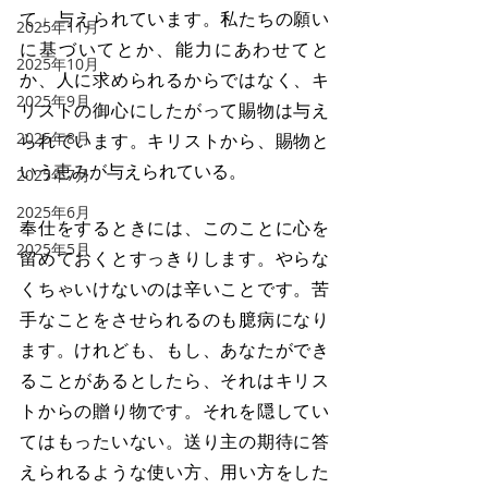
て」与えられています。私たちの願い
2025年11月
に基づいてとか、能力にあわせてと
2025年10月
か、人に求められるからではなく、キ
2025年9月
リストの御心にしたがって賜物は与え
2025年8月
られています。キリストから、賜物と
いう恵みが与えられている。
2025年7月
2025年6月
奉仕をするときには、このことに心を
2025年5月
留めておくとすっきりします。やらな
くちゃいけないのは辛いことです。苦
手なことをさせられるのも臆病になり
ます。けれども、もし、あなたができ
ることがあるとしたら、それはキリス
トからの贈り物です。それを隠してい
てはもったいない。送り主の期待に答
えられるような使い方、用い方をした