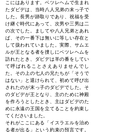
こにはあります。ベツレヘムで生まれ
たダビデは、当時八人兄弟の末っ子で
した。長男が跡取りであり、祝福を受
け継ぐ時代にあって、次男や三男は二
の次でした。ましてや八人兄弟とあれ
ば、その一番下は無いに等しい存在と
して扱われていました。実際、サムエ
ルが王となる者を捜しにベツレヘムを
訪れたとき、ダビデは羊の番をしてい
て呼ばれることさえありませんでし
た。その上の七人の兄たちが「そうで
はない」と退けられて、初めて呼び出
されたのが末っ子のダビデでした。そ
のダビデが王となり、主のために神殿
を作ろうとしたとき、主はダビデのた
めに永遠の王国を立てることを約束し
てくださいました。
それがここにある「イスラエルを治め
る者が出る」という約束の預言です。