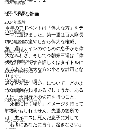
聖書　
ミカ書５：２
2026年説教
2025年説教
１.　小さな計画
2024年説教
今年のアドベントは「偉大な方」をテ
2023年説教
ーマに選びました。第一週は百人隊長
のしもべの癒やしから偉大な権威、　
2022年説教
第二週はナインのやもめの息子から偉
牧師のコラム
大なみわざ、そして今朝第三週は「偉
2026年牧師のコラム
大な計画」です。詳しくはタイトルに
あるように偉大な方の小さな計画とな
2025年牧師のコラム
ります。
2024年牧師のコラム
みなさんは「救い」について、どのよ
うな理解をしているでしょうか。ある
2022年牧師のコラム
人は「天国行きの切符を持つこと」
2023年牧師のコラム
「死後に行く場所」イメージを持って
創世記
いるかもしれません。先週の箇所で
は、主イエスは死んだ息子に対して
ヨシュア記
「若者にあなたに言う。起きなさい」