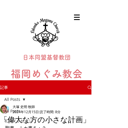
日本同盟基督教団
福岡めぐみ教会
Fukuoka Megumi Church
記事
All Posts
大塚 史明 牧師
All Posts
2024年12月15日
読了時間: 8分
「偉大な方の小さな計画」
礼拝メッセージ