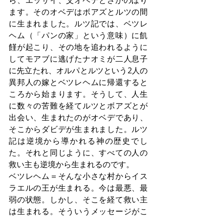
ら、エッサイ、父オベデとさかのぼり
ます。そのオベデはボアズとルツの間
に生まれました。ルツ記では、ベツレ
ヘム（「パンの家」という意味）に飢
饉が起こり、その地を追われるように
してモアブに逃げたナオミが二人息子
に先立たれ、オルパとルツという2人の
異邦人の嫁とベツレヘムに帰還すると
ころから始まります。そうして、人生
に数々の苦難を経てルツとボアズとが
出会い、生まれたのがオベデであり、
そこからダビデが生まれました。ルツ
記は逆境から導かれる神の歴史でし
た。それと同じように、すべての人の
救い主も逆境から生まれるのです。
ベツレヘム＝そんな小さな村からイス
ラエルの王が生まれる。今は最悪、最
弱の状態。しかし、そこを経て救い主
は生まれる。そういうメッセージがこ