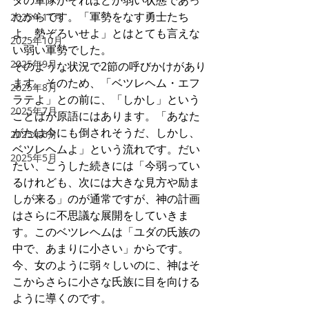
ダの軍隊がそれほどか弱い状態であっ
たからです。「軍勢をなす勇士たち
2025年11月
よ、勢ぞろいせよ」とはとても言えな
2025年10月
い弱い軍勢でした。
2025年9月
そのような状況で2節の呼びかけがあり
ます。そのため、「ベツレヘム・エフ
2025年8月
ラテよ」との前に、「しかし」という
2025年7月
ことばが原語にはあります。「あなた
がたは今にも倒されそうだ、しかし、
2025年6月
ベツレヘムよ」という流れです。だい
2025年5月
たい、こうした続きには「今弱ってい
るけれども、次には大きな見方や励ま
しが来る」のが通常ですが、神の計画
はさらに不思議な展開をしていきま
す。このベツレヘムは「ユダの氏族の
中で、あまりに小さい」からです。
今、女のように弱々しいのに、神はそ
こからさらに小さな氏族に目を向ける
ように導くのです。