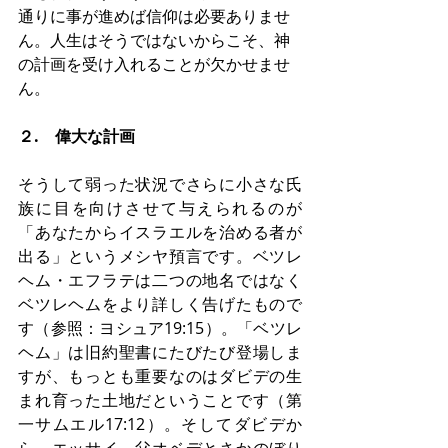
通りに事が進めば信仰は必要ありませ
ん。人生はそうではないからこそ、神
の計画を受け入れることが欠かせませ
ん。
２.　偉大な計画
そうして弱った状況でさらに小さな氏
族に目を向けさせて与えられるのが
「あなたからイスラエルを治める者が
出る」というメシヤ預言です。ベツレ
ヘム・エフラテは二つの地名ではなく
ベツレヘムをより詳しく告げたもので
す（参照：ヨシュア19:15）。「ベツレ
ヘム」は旧約聖書にたびたび登場しま
すが、もっとも重要なのはダビデの生
まれ育った土地だということです（第
一サムエル17:12）。そしてダビデか