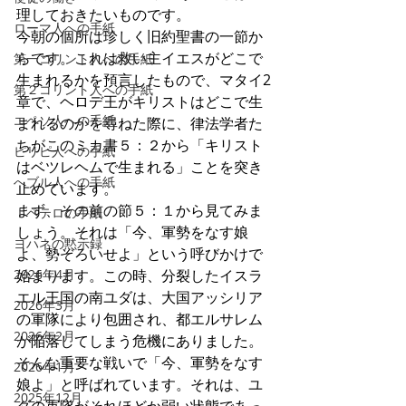
理しておきたいものです。
ローマ人への手紙
今朝の個所は珍しく旧約聖書の一節か
らです。これは救い主イエスがどこで
第一コリント人への手紙
生まれるかを預言したもので、マタイ2
第２コリント人への手紙
章で、ヘロデ王がキリストはどこで生
エペソ人への手紙
まれるのかを尋ねた際に、律法学者た
ちがこのミカ書５：２から「キリスト
ピリピ人への手紙
はベツレヘムで生まれる」ことを突き
へブル人への手紙
止めています。
まず、その前の節５：１から見てみま
Ⅰペテロの手紙
しょう。それは「今、軍勢をなす娘
ヨハネの黙示録
よ、勢ぞろいせよ」という呼びかけで
2026年4月
始まります。この時、分裂したイスラ
エル王国の南ユダは、大国アッシリア
2026年3月
の軍隊により包囲され、都エルサレム
2026年2月
が陥落してしまう危機にありました。
そんな重要な戦いで「今、軍勢をなす
2026年1月
娘よ」と呼ばれています。それは、ユ
2025年12月