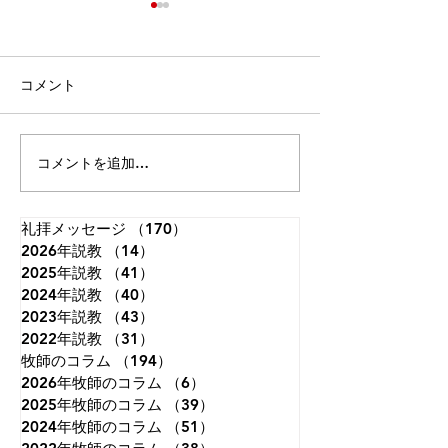
「主の祈り(5)」～日ごと
「死を恐れない
のパンを～
へブル人への手紙2
ルカの福音書11章1-4節 どこ
ろいろな恐怖 今
コメント
から 今朝は「主の祈り」シリ
（受難節）では「
ーズの続きになります。お手
七つのことば」を
元に主の祈りのカードがある
ました。主イエス
コメントを追加…
方はご覧ください。今朝は
たちの身代わりと
「私たちの日ごとの糧を、毎
架につかれたこと
日（今日も）お与えくださ
架の死によってす
礼拝メッセージ
（170）
170件の記事
2026年説教
い」です。これまで「天の
（14）
14件の記事
支払いが完了した
2025年説教
（41）
41件の記事
父」「神」が主題でしたが、
ました。今朝はイ
2024年説教
（40）
40件の記事
ここから「私たち」へと変わ
復活を祝う礼拝で
2023年説教
（43）
43件の記事
ります。そして、私たちのた
トは死んで終わり
2022年説教
（31）
31件の記事
めに祈る最初が「日ごとの糧
ればそれこそ希望
牧師のコラム
（194）
194件の記事
（原語：パン）を、毎日お与
ん。「あの方は立
2026年牧師のコラム
（6）
6件の記事
えください」です。「食事の
った」と歴史上の
2025年牧師のコラム
（39）
39件の記事
ために祈りなさい」というこ
たちと
2024年牧師のコラム
（51）
51件の記事
とです。