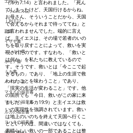
士師記
（ルカ7:14）と言われました。「死ん
でしまったけど、天国行けるからね。
Ⅰサムエル記
お母さん、そういうことだから、天国
Ⅰ列王記
で会えるからそれまで待っててね」と
は言われませんでした。端的に言え
詩篇
ば、主イエスは、その場で若者のいの
イザヤ書
ちを取り戻すことによって、救いを実
エレミヤ書
現されたのです。すなわち、「救いと
は何か」を私たちに教えているので
ホセア書
す。そうです、救いとは「今ここで起
ミカ書
きるもの」であり、「地上の生涯で救
われたことを味わうこと」であり、
ハバクク書
「現実の生活が変わること」です。他
マタイの福音書
の箇所でも「今日、救いがこの家に来
マルコの福音書
ました」（ルカ19:9）と主イエスは救
いの実現性を強調されています。救い
ルカの福音書
は地上のいのちを終えて天国へ行くこ
ヨハネの福音書
とというのは、間違いではなくても、
素晴らしい救いの一部であることは整
使徒の働き