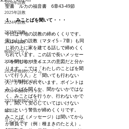
2026年説教
聖書　ルカの福音書　6章43-49節
2025年説教
１.　みことばを聞いて・・・
2024年説教
2023年説教
今日は平地の説教の締めくくりです。
実は山上の説教（マタイ5－7章）も同
2022年説教
じ岩の上に家を建てる話しで締めくく
牧師のコラム
られています。この話で長いメッセー
ジを閉じるが主イエスの意図だと分か
2026年牧師のコラム
ります。こでは「わたしのことばを聞
2025年牧師のコラム
いて行う人」と「聞いても行わない
2024年牧師のコラム
人」が対比されています。ポイントは
みことばを聞くか、聞かないかではな
2022年牧師のコラム
く、みことばを行うか、行わないかで
2023年牧師のコラム
す。聞いて安心していてはいけない
よ、という警告が締めくくりです。
創世記
みことば（メッセージ）は聞いてから
ヨシュア記
が勝負です（例：種まきのたとえ）。