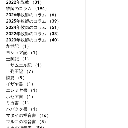
2022年説教
（31）
31件の記事
めに祈る最初が「日ごとの糧
ればそれこそ希望
牧師のコラム
（194）
194件の記事
（原語：パン）を、毎日お与
ん。「あの方は立
2026年牧師のコラム
（6）
6件の記事
えください」です。「食事の
った」と歴史上の
2025年牧師のコラム
（39）
39件の記事
ために祈りなさい」というこ
たちと
2024年牧師のコラム
（51）
51件の記事
とです。
2022年牧師のコラム
（38）
38件の記事
2023年牧師のコラム
（40）
40件の記事
創世記
（1）
1件の記事
ヨシュア記
（1）
1件の記事
士師記
（1）
1件の記事
Ⅰサムエル記
（1）
1件の記事
Ⅰ列王記
（7）
7件の記事
詩篇
（9）
9件の記事
イザヤ書
（1）
1件の記事
エレミヤ書
（1）
1件の記事
ホセア書
（1）
1件の記事
ミカ書
（1）
1件の記事
ハバクク書
（1）
1件の記事
マタイの福音書
（16）
16件の記事
マルコの福音書
（5）
5件の記事
ルカの福音書
（56）
56件の記事