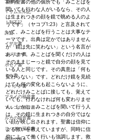
士師記
新約聖書の他の個所でも「みことばを
聞いても行わな人がいるなら、その人
Ⅰサムエル記
は生まれつきの顔を鏡で眺める人のよ
Ⅰ列王記
うです」（ヤコブ1:23）と言及されて
いて、みことばを行うことは大事なテ
詩篇
ーマです。出典は定かではありません
イザヤ書
が「鏡は先に笑わない」という名言が
あります。みことばを聞くだけの人は
エレミヤ書
そのままじーっと鏡で自分の顔を見て
ホセア書
いる人と同じです。その真意は「何も
ミカ書
変わらない」です。どれだけ鏡を見続
けても何の変化も起こらないように、
ハバクク書
どれだけみことばに接しても、覚えて
マタイの福音書
いても、行わなければ何も変わりませ
ん。しかし、みことばを聞いて行う人
マルコの福音書
は、その鏡に生まれつきの自分ではな
ルカの福音書
い顔が映し出されます。聖書は信仰に
ヨハネの福音書
よる救いを教えていますが、同時に信
仰によって働く行いも強調します。救
使徒の働き