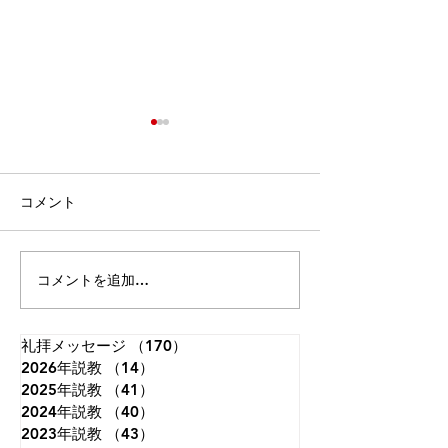
「主の祈り(5)」～日ごと
「死を恐れない
のパンを～
へブル人への手紙2
ルカの福音書11章1-4節 どこ
ろいろな恐怖 今
コメント
から 今朝は「主の祈り」シリ
（受難節）では「
ーズの続きになります。お手
七つのことば」を
元に主の祈りのカードがある
ました。主イエス
コメントを追加…
方はご覧ください。今朝は
たちの身代わりと
「私たちの日ごとの糧を、毎
架につかれたこと
日（今日も）お与えくださ
架の死によってす
礼拝メッセージ
（170）
170件の記事
2026年説教
い」です。これまで「天の
（14）
14件の記事
支払いが完了した
2025年説教
（41）
41件の記事
父」「神」が主題でしたが、
ました。今朝はイ
2024年説教
（40）
40件の記事
ここから「私たち」へと変わ
復活を祝う礼拝で
2023年説教
（43）
43件の記事
ります。そして、私たちのた
トは死んで終わり