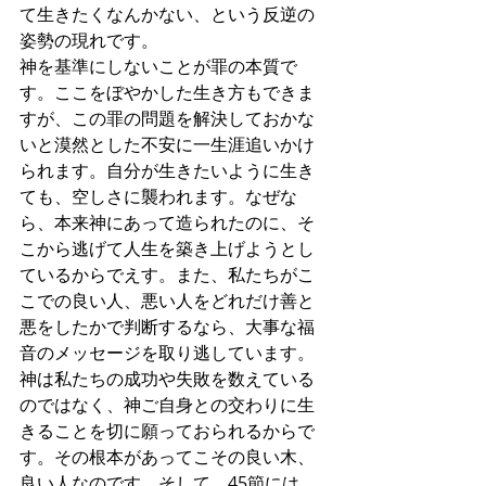
て生きたくなんかない、という反逆の
姿勢の現れです。
神を基準にしないことが罪の本質で
す。ここをぼやかした生き方もできま
すが、この罪の問題を解決しておかな
いと漠然とした不安に一生涯追いかけ
られます。自分が生きたいように生き
ても、空しさに襲われます。なぜな
ら、本来神にあって造られたのに、そ
こから逃げて人生を築き上げようとし
ているからでえす。また、私たちがこ
こでの良い人、悪い人をどれだけ善と
悪をしたかで判断するなら、大事な福
音のメッセージを取り逃しています。
神は私たちの成功や失敗を数えている
のではなく、神ご自身との交わりに生
きることを切に願っておられるからで
す。その根本があってこその良い木、
良い人なのです。そして、45節には