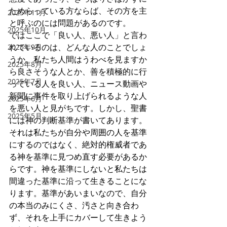
ためらっている方ならば、その方を主
2025年11月
と呼ぶのには問題があるのです。
2025年10月
ではここで「良い人、悪い人」と言わ
れているのは、どんな人のことでしょ
2025年9月
うか。私たち人間はうわべを見ますか
2025年8月
ら良さそうな人とか、善を積極的に行
2025年7月
っている人を良い人、ニュース動画や
新聞に事件を取り上げられるような人
2025年6月
を悪い人と見がちです。しかし、聖書
2025年5月
には神の判断基準が書いてあります。
それは私たちが自分や周囲の人を基準
にするのではなく、絶対的権威者であ
る神を基準に見つめ直す必要があるか
らです。神を基準にしないと私たちは
間違った基準に沿って生きることにな
ります。基準があいまいなので、自分
の本当のみにくさ、汚さと向き合わ
ず、それを上手にカバーして生きよう