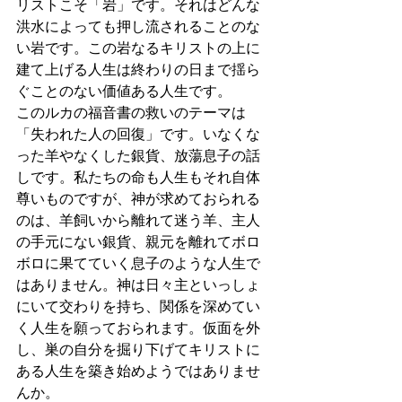
リストこそ「岩」です。それはどんな
洪水によっても押し流されることのな
い岩です。この岩なるキリストの上に
建て上げる人生は終わりの日まで揺ら
ぐことのない価値ある人生です。
このルカの福音書の救いのテーマは
「失われた人の回復」です。いなくな
った羊やなくした銀貨、放蕩息子の話
しです。私たちの命も人生もそれ自体
尊いものですが、神が求めておられる
のは、羊飼いから離れて迷う羊、主人
の手元にない銀貨、親元を離れてボロ
ボロに果てていく息子のような人生で
はありません。神は日々主といっしょ
にいて交わりを持ち、関係を深めてい
く人生を願っておられます。仮面を外
し、巣の自分を掘り下げてキリストに
ある人生を築き始めようではありませ
んか。