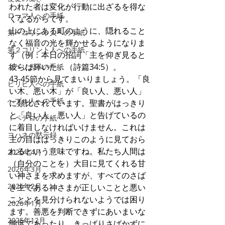
われた者は変化が行動に出ざるを得な
ローマ人への手紙
くなるからです。
山の上にある町のように、隠れること
第一コリント人への手紙
なく福音の光を輝かせるようになりま
第２コリント人への手紙
す（例：本日の招詞「主を仰ぎ見ると
彼らは輝いた」（詩篇34:5）。
エペソ人への手紙
43-45節から見てまいりましょう。「良
ピリピ人への手紙
い木、悪い木」が「良い人、悪い人」
へブル人への手紙
に類比されています。聖書がはっきり
と「良い人、悪い人」と告げているの
Ⅰペテロの手紙
に着目しなければいけません。これは
ヨハネの黙示録
主の目ははっきりこのように見ておら
れるという意味ですね。私たち人間は
2026年4月
（自分のことを）大目に見てくれる甘
2026年3月
い神さまを求めますが、すべてのさば
2026年2月
き主である神さまが正しいことと悪い
こととを見分けられないようでは困り
2026年1月
ます。善悪を判断できずにあいまいな
2025年12月
態度であったり、きっぱりさばかずに