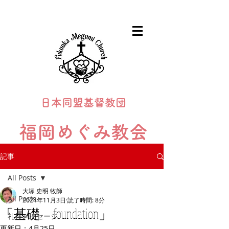
日本同盟基督教団
福岡めぐみ教会
Fukuoka Megumi Church
記事
All Posts
大塚 史明 牧師
All Posts
2024年11月3日
読了時間: 8分
「基礎 foundation」
礼拝メッセージ
更新日：
4月25日