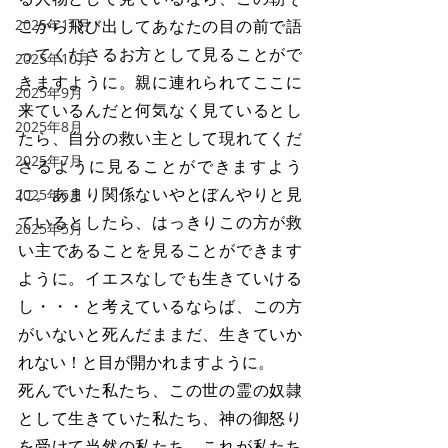
2025年11月
こから飛び出してあなたの目の前で語
ってくださるお方として見ることがで
2025年10月
きますように。親に連れられてここに
2025年9月
来ているんだと何気なく見ているとし
2025年8月
たら、自分の救い主として現れてくだ
2025年7月
さるように見ることができますよう
に。あまり関係ないやとぼんやりと見
2025年6月
ているとしたら、はっきりこの方が救
2025年5月
い主であることを見ることができます
ように。イエスなしでも生きていける
し・・・と考えているならば、この方
がいないと死んだままだ、生きていか
れない！と目が開かれますように。
死んでいた私たち、この世の霊の奴隷
として生きていた私たち、神の御怒り
を受けて当然の私たち。これが私たち