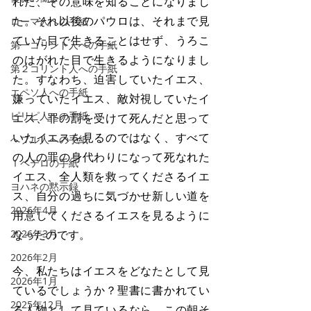
れた、その意味を知ることになりまし
た。それ以後のパウロは、それまで見
ローマ人への手紙
ていた目で生きることはせず、うろこ
第一コリント人への手紙
のはがれた目で生きるようになりまし
第２コリント人への手紙
た。すなわち、迫害していたイエス、
エペソ人への手紙
嫌っていたイエス、敵対視していたイ
ピリピ人への手紙
エス、罪の罰を受けて死んだと思って
いたイエスを見るのではなく、すべて
へブル人への手紙
の人の罪の身代わりになって死なれた
Ⅰペテロの手紙
イエス、全人類を救ってくださるイエ
ヨハネの黙示録
ス、自分の過ちに気づかせ新しい道を
2026年4月
用意してくださるイエスを見るように
2026年3月
なったのです。
2026年2月
今、私たちはイエスをどなたとして見
2026年1月
ているでしょうか？聖書に書かれてい
2025年12月
る人物として見ているなら、この朝そ