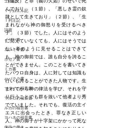
（違反）と罪（義の欠如）のせいで死
士師記
んでおり」（１節）、「悪しき霊の奴
Ⅰサムエル記
隷として生きており」（２節）、「生
Ⅰ列王記
まれながら神の御怒りを受けるべき
詩篇
子」（３節）でした。人にはそのよう
イザヤ書
に見えていなくても、人にはそうでは
ない者のように見せることはできて
エレミヤ書
も、神の御前では、誰も自分を誇るこ
ホセア書
とができません。このことを書いてき
ミカ書
たパウロ自身は、人に対しては知識も
ハバクク書
行いも誇ることができた人物です。生
マタイの福音書
まれてから神の律法を学び、それを守
り行うことでも群を抜いて他者より秀
マルコの福音書
でていました。それでも、復活の主イ
ルカの福音書
エスに出会ったとき、罪なき正しい
ヨハネの福音書
人、神の御子が十字架にかかって死な
使徒の働き