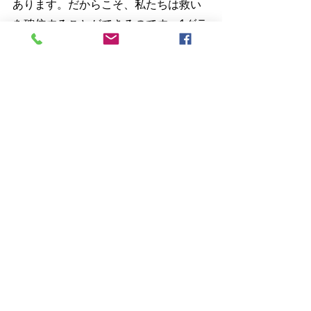
あります。だからこそ、私たちは救い
を確信することができるのです。1グラ
ムも私たちの行いにかかってはいませ
ん。もし、そうであれば救われる人と
救われない人が出てきて、確信のある
日と不安な日とが訪れることになりま
す。しかし、神は完全にご自身によっ
て救いを与えてくださいました。それ
は私たちが救われていることに確信と
平安を持つためです。
神はあわれみ深いお方です。あわれみ
は上から下へと注がれます。力ある者
から弱い者へと注がれます。大きな者
から小さな者へと注がれます。神は私
たちをあわれんでくださるお方です。