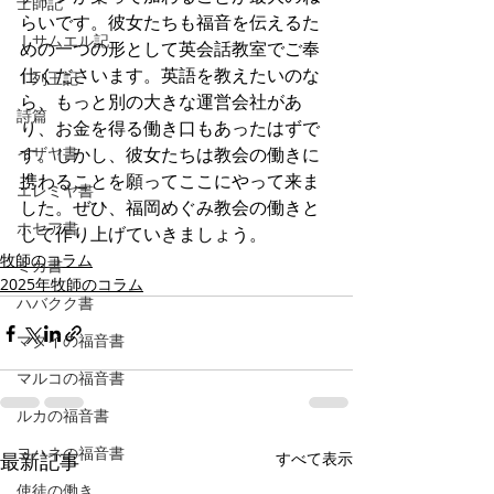
士師記
らいです。彼女たちも福音を伝えるた
Ⅰサムエル記
めの一つの形として英会話教室でご奉
仕くださいます。英語を教えたいのな
Ⅰ列王記
ら、もっと別の大きな運営会社があ
詩篇
り、お金を得る働き口もあったはずで
イザヤ書
す。しかし、彼女たちは教会の働きに
携わることを願ってここにやって来ま
エレミヤ書
した。ぜひ、福岡めぐみ教会の働きと
ホセア書
して作り上げていきましょう。
牧師のコラム
ミカ書
2025年牧師のコラム
ハバクク書
マタイの福音書
マルコの福音書
ルカの福音書
ヨハネの福音書
最新記事
すべて表示
使徒の働き