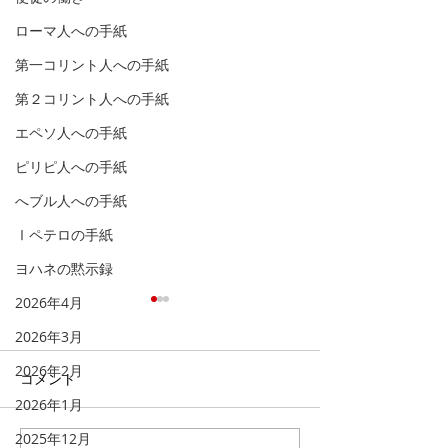
ローマ人への手紙
第一コリント人への手紙
第２コリント人への手紙
エペソ人への手紙
ピリピ人への手紙
へブル人への手紙
Ⅰペテロの手紙
ヨハネの黙示録
2026年4月
「天へと視線を向け
「福音を聞き、
る」
る」
2026年3月
2026年2月
「 人とは何ものなのでしょ
イギリスのロンド
コメント
う。あなたが心に留められる
トミンスターとい
2026年1月
とは。人のとはいったい何も
ります。その墓地
2025年12月