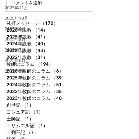
のなのでしょう。あなたが顧
には次の文が刻ま
コメントを追加…
2025年11月
みてくださるとは。」（詩篇
うです。 「まだ
8:4）。 神さまは私たちを神
で、限りない想像
2025年10月
と隣人とを愛して生きるよう
いたころ、私は世
礼拝メッセージ
（170）
170件の記事
2025年9月
2026年説教
に造られました。しかし、私
（14）
14件の記事
ことを夢見ていた
2025年説教
（41）
41件の記事
たちは視線を自分自身にだけ
知恵がつくにつれ
2025年8月
2024年説教
（40）
40件の記事
集中させがちです。本来、人
わることはないだ
2025年7月
2023年説教
（43）
43件の記事
は天を見上げて生きるように
ことが分かり、視
2022年説教
（31）
31件の記事
造られているのに、地上のこ
めて、自分の国だ
2025年6月
牧師のコラム
（194）
194件の記事
とに埋もれて生きてしまうこ
ようと決意した。
2025年5月
2026年牧師のコラム
（6）
6件の記事
とが、苦しみもがく原因の一
れさえも変化のな
2025年牧師のコラム
（39）
39件の記事
つです。天に視線を向けると
えた。晩年になっ
2024年牧師のコラム
（51）
51件の記事
は、す
必死の試み
2022年牧師のコラム
（38）
38件の記事
2023年牧師のコラム
（40）
40件の記事
創世記
（1）
1件の記事
ヨシュア記
（1）
1件の記事
士師記
（1）
1件の記事
Ⅰサムエル記
（1）
1件の記事
Ⅰ列王記
（7）
7件の記事