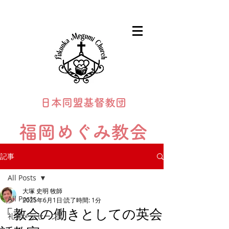
日本同盟基督教団
福岡めぐみ教会
Fukuoka Megumi Church
記事
All Posts
大塚 史明 牧師
All Posts
2025年6月1日
読了時間: 1分
「教会の働きとしての英会
礼拝メッセージ