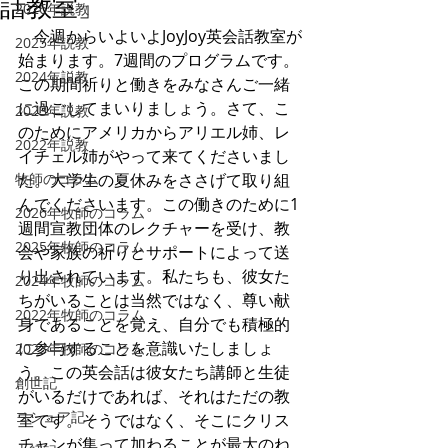
話教室」
2026年説教
　今週からいよいよJoyJoy英会話教室が
2025年説教
始まります。7週間のプログラムです。
2024年説教
この期間祈りと働きをみなさんご一緒
に過ごしてまいりましょう。さて、こ
2023年説教
のためにアメリカからアリエル姉、レ
2022年説教
イチェル姉がやって来てくださいまし
牧師のコラム
た。大学生の夏休みをささげて取り組
んでくださいます。この働きのために1
2026年牧師のコラム
週間宣教団体のレクチャーを受け、教
2025年牧師のコラム
会や家族の祈りとサポートによって送
り出されています。私たちも、彼女た
2024年牧師のコラム
ちがいることは当然ではなく、尊い献
2022年牧師のコラム
身であることを覚え、自分でも積極的
に参与することを意識いたしましょ
2023年牧師のコラム
う。この英会話は彼女たち講師と生徒
創世記
がいるだけであれば、それはただの教
ヨシュア記
室です。そうではなく、そこにクリス
チャンが集って加わることが最大のね