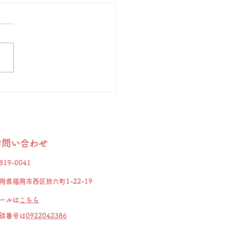
音を聞き、知らせる」
リスのロンドンにウェストミ
ターという教会があります。
墓地にある墓石には次の文が
れているそうです。 「まだ
、自由で、限りない想像力を
ていたころ、私は世界を変え
とを夢見ていた。成功して知
つくにつれ、世界が変わるこ
ないだろうということが分か
視野をやや狭めて、自分の国
お問い合わせ
でも変えようと決意した。し
、それさえも変化のないよう
819-0041
えた。晩年になって、最後の
岡県福岡市西区拾六町1-22-19
の試み
ールは
こちら
電話番号は
0922042386