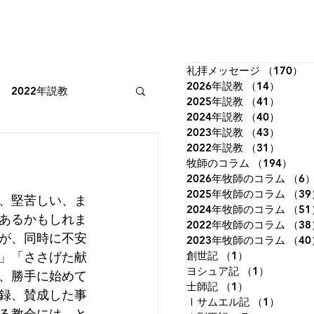
礼拝メッセージ
（170）
1
2026年説教
（14）
14件
2022年説教
2025年説教
（41）
41件
2024年説教
（40）
40件
2023年説教
（43）
43件
2022年牧師のコラム
2022年説教
（31）
31件
牧師のコラム
（194）
19
2026年牧師のコラム
（6
2025年牧師のコラム
（39
、堅苦しい、ま
詩篇
イザヤ書
2024年牧師のコラム
（51
あるかもしれま
2022年牧師のコラム
（38
が、同時に不安
2023年牧師のコラム
（40
」「ささげた献
創世記
（1）
1件の記事
ルカの福音書
ヨシュア記
（1）
1件の記
、勝手に始めて
士師記
（1）
1件の記事
録、賛成した事
Ⅰサムエル記
（1）
1件の
る教会には、と