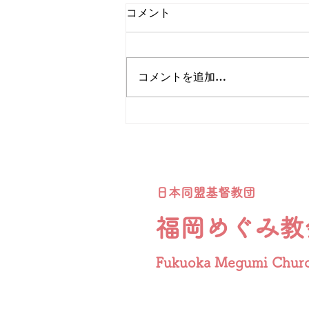
「主の祈りについて」
コメント
本日の礼拝から「主の祈り」を数
回にかけて学びます。イントロダ
クションとして少しこのコラムで
コメントを追加…
も記します。弟子たちが「私たち
にも祈りを教えてください」と尋
ねたとき、イエスさまが教えられ
たのが、「主の祈り」です。この
祈りには、神を敬う心、毎日の生
活への感謝、そして自分の心を守
るための願いなど、大切なものが
日本同盟基督教団
詰まっています。なかなか祈り出
せなかったり、気分がふさぎ疲れ
福岡めぐみ教
たときにの手引きともなります。
日本語
Fukuoka Megumi Chur