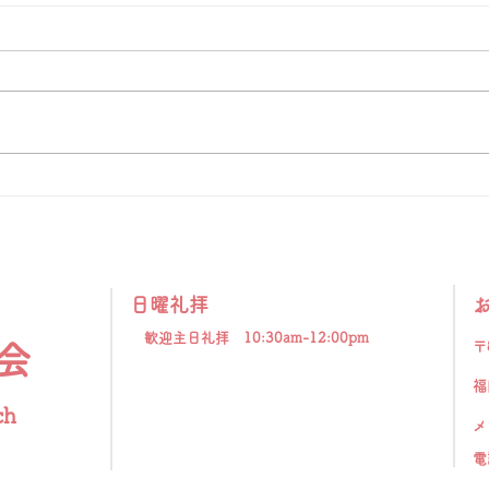
「天へと視線を向ける」
「福
「 人とは何ものなのでしょう。
イギ
あなたが心に留められるとは。人
ンス
のとはいったい何ものなのでしょ
その
う。あなたが顧みてくださると
刻ま
は。」（詩篇8:4）。 神さまは私
若く
たちを神と隣人とを愛して生きる
持っ
ように造られました。しかし、私
るこ
たちは視線を自分自身にだけ集中
恵が
させがちです。本来、人は天を見
とは
上げて生きるように造られている
り、
日曜礼拝
のに、地上のことに埋もれて生き
だけ
てしまうことが、苦しみもがく原
歓迎主日礼拝 10:30am-12:00pm
かし
〒
会
因の一つです。天に視線を向ける
に思
福
とは、す
必死
ch
メ
​