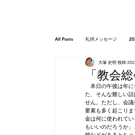
All Posts
礼拝メッセージ
2
大塚 史明 牧師
20
牧師のコラム
2026年牧師
「教会総
　本日の午後は年に
2023年牧師のコラム
創世記
た、そんな難しい話
せん。ただし、会議
要素も多く起こりま
エレミヤ書
ホセア書
金は何に使われてい
もいいのだろうか」
柄などがあるとちゃ