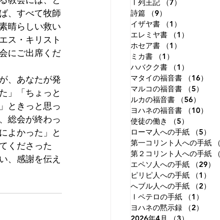
Ⅰ列王記
（7）
7件の記事
ば、すべて牧師
詩篇
（9）
9件の記事
イザヤ書
（1）
1件の記事
素晴らしい救い
エレミヤ書
（1）
1件の記
エス・キリスト
ホセア書
（1）
1件の記事
会にご出席くだ
ミカ書
（1）
1件の記事
ハバクク書
（1）
1件の記
が、あなたが発
マタイの福音書
（16）
1
マルコの福音書
（5）
5件
た」「ちょっと
ルカの福音書
（56）
56件
」ときっと思っ
ヨハネの福音書
（10）
1
、総会が終わっ
使徒の働き
（5）
5件の記
によかった」と
ローマ人への手紙
（5）
5
第一コリント人への手紙
（
てくださった
第２コリント人への手紙
（
い、感謝を伝え
エペソ人への手紙
（29）
ピリピ人への手紙
（1）
1
へブル人への手紙
（2）
2
Ⅰペテロの手紙
（1）
1件
ヨハネの黙示録
（2）
2件
2026年4月
（3）
3件の記