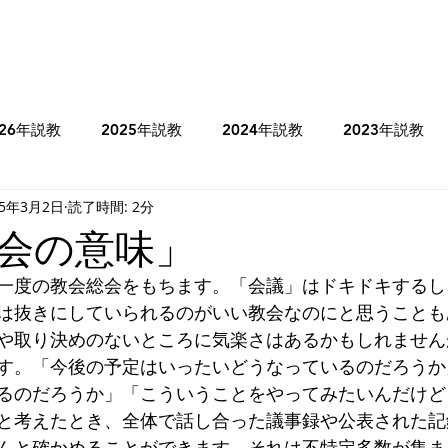
026年説教
2025年説教
2024年説教
2023年説教
25年3月2日
読了時間: 2分
のコラム
2025年牧師のコラム
2024年牧師のコラム
会の意味」
一度の教会総会をもちます。「会議」はドキドキするし
ヨシュア記
士師記
Ⅰサムエル記
Ⅰ列王記
は抜きにしていられるのがいい教会なのにと思うことも
や取り決めのないところに気楽さはあるかもしれません
す。「今後の予定はいったいどうなっているのだろうか
ミカ書
ハバクク書
マタイの福音書
マルコの福音書
るのだろうか」「こういうことをやってみたいんだけど
と考えたとき、全体で話し合った議事録や公表された記
んと確かめることができます。それは不特定多数が集ま