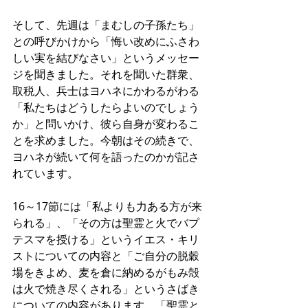
そして、先週は「まむしの子孫たち」
との呼びかけから「悔い改めにふさわ
しい実を結びなさい」というメッセー
ジを聞きました。それを聞いた群衆、
取税人、兵士はヨハネにかわるがわる
「私たちはどうしたらよいのでしょう
か」と問いかけ、彼ら自身が変わるこ
とを求めました。今朝はその続きで、
ヨハネが続いて何を語ったのかが記さ
れています。
16～17節には「私よりも力ある方が来
られる」、「その方は聖霊と火でバプ
テスマを授ける」というイエス・キリ
ストについての内容と「ご自分の脱穀
場をきよめ、麦を倉に納めるがもみ殻
は火で焼き尽くされる」というさばき
についての内容があります。「聖霊と