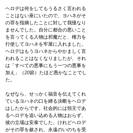
ヘロデは何をしてもうるさく言われる
ことはない座にいたので、ヨハネがそ
の罪を指摘したことに対して我慢なり
ませんでした。自分に都合の悪いこと
を言ってくる人物は邪魔だと、権力を
行使してヨハネを牢屋に入れました。
ヘロデはもうヨハネからやかましく言
われることはなくなりましたが、それ
は「すべての悪事にもう一つの悪事を
加え」（20節）たほど愚かなことでし
た。
なぜなら、せっかく福音を伝えてくれ
ているヨハネの口を縛る決断をヘロデ
はしたからです。社会的には領主であ
るヘロデを追い込める人物はおらず、
彼の立場は安泰でした。けれどヘロデ
がその罪を赦され、永遠のいのちを受