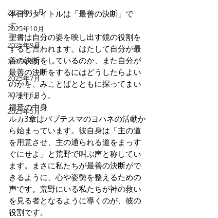
2025年11月
本日のタイトルは「最善の決断」で
す。
2025年10月
聖書は自分の姿を映し出す鏡の役割を
2025年9月
すると言われます。はたして自分が最
善の決断をしているのか、また自分が
2025年8月
最善の決断をするにはどうしたらよい
2025年7月
のかを、みことばとともに探ってまい
2025年6月
りましょう。
福音の中身
2025年5月
ルカ3章はバプテスマのヨハネの活動か
ら始まっています。彼自身は「主の道
を用意させ、主の通られる道をまっす
ぐにせよ」と荒野で叫ぶ声と称してい
ます。まさに私たちが最善の決断がで
きるように、心や姿勢を整えるための
声です。荒野にいる私たちが神の救い
を見る者となるように導くのが、彼の
役割です。