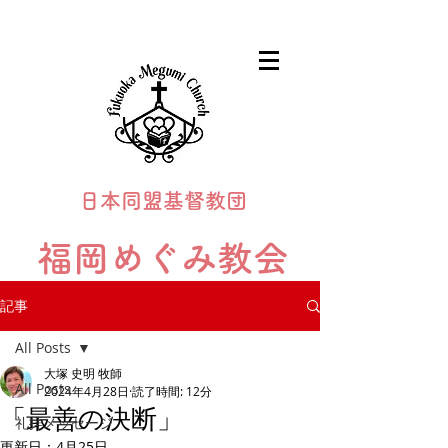
日本同盟基督教団
福岡めぐみ教会
Fukuoka Megumi Church
記事
All Posts
大塚 史明 牧師
All Posts
2024年4月28日
読了時間: 12分
「最善の決断」
礼拝メッセージ
更新日：
4月25日