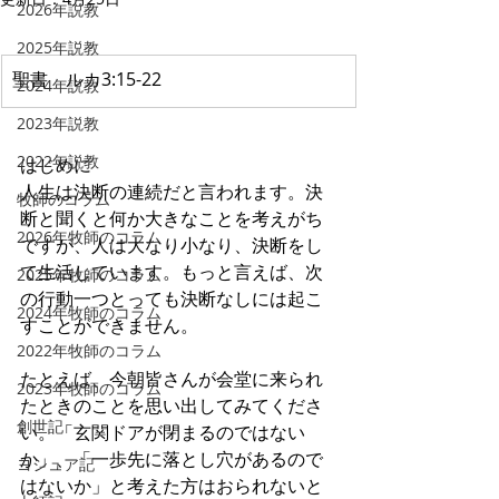
2026年説教
2025年説教
聖書　ルカ3:15-22
2024年説教
2023年説教
2022年説教
はじめに
人生は決断の連続だと言われます。決
牧師のコラム
断と聞くと何か大きなことを考えがち
2026年牧師のコラム
ですが、人は大なり小なり、決断をし
て生活しています。もっと言えば、次
2025年牧師のコラム
の行動一つとっても決断なしには起こ
2024年牧師のコラム
すことができません。
2022年牧師のコラム
たとえば、今朝皆さんが会堂に来られ
2023年牧師のコラム
たときのことを思い出してみてくださ
創世記
い。「玄関ドアが閉まるのではない
か」、「一歩先に落とし穴があるので
ヨシュア記
はないか」と考えた方はおられないと