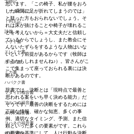
士師記
思います。「この椅子、私が腰をおろ
した瞬間に足が折れてしまうのでは」
Ⅰサムエル記
と疑った方もおられないでしょう。そ
Ⅰ列王記
れは床が抜けることや椅子が壊れるこ
詩篇
とを考えないから＝大丈夫だと信頼し
ているからでしょうし、また教会にそ
イザヤ書
んないたずらをするような人物はいな
エレミヤ書
いという前提があるからです（牧師は
するかもしれませんね♪）。皆さんがこ
ホセア書
こで集まって座っておられる裏には決
ミカ書
断があるのです。
ハバクク書
辞書では、決断とは「現時点で最善と
マタイの福音書
思われる案をいち早く決める能力」だ
マルコの福音書
そうです。最善の決断をするためには
正確な情報、確かな知恵、多くの事
ルカの福音書
例、適切なタイミング、予測、また信
ヨハネの福音書
頼といった多くの要素がです。これら
の要素を基準にして、人は行動を決断
使徒の働き