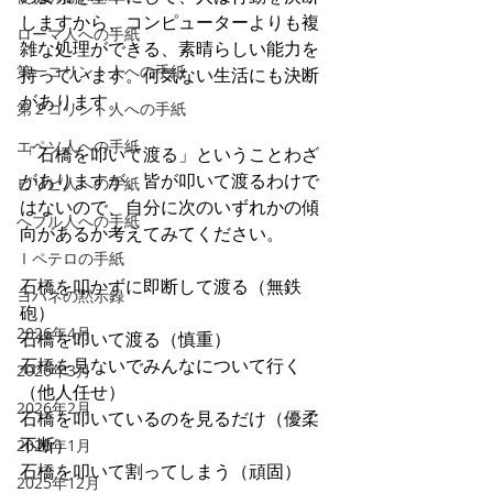
しますから、コンピューターよりも複
ローマ人への手紙
雑な処理ができる、素晴らしい能力を
第一コリント人への手紙
持っています。何気ない生活にも決断
があります。
第２コリント人への手紙
エペソ人への手紙
「石橋を叩いて渡る」ということわざ
がありますが、皆が叩いて渡るわけで
ピリピ人への手紙
はないので、自分に次のいずれかの傾
へブル人への手紙
向があるか考えてみてください。
Ⅰペテロの手紙
石橋を叩かずに即断して渡る（無鉄
ヨハネの黙示録
砲）
2026年4月
石橋を叩いて渡る（慎重）
石橋を見ないでみんなについて行く
2026年3月
（他人任せ）
2026年2月
石橋を叩いているのを見るだけ（優柔
不断）
2026年1月
石橋を叩いて割ってしまう（頑固）
2025年12月