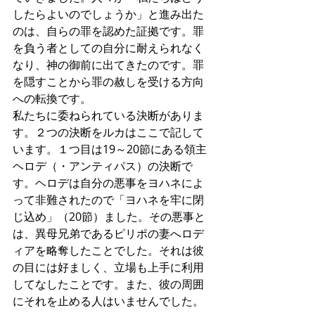
したらよいのでしょうか」と進み出た
のは、自らの罪を認めた証拠です。罪
を負う者としての自分に耐えられなく
なり、神の御前に出てきたのです。罪
を隠すことから罪の赦しを受ける方向
への転換です。
私たちに委ねられている決断がありま
す。２つの決断をルカはここで記して
います。１つ目は19～20節にある領主
ヘロデ（・アンティパス）の決断で
す。ヘロデは自分の悪事をヨハネによ
って非難されたので「ヨハネを牢に閉
じ込め」（20節）ました。その悪事と
は、異母兄弟であるピリポの妻へロデ
ィアを略奪したことでした。それは彼
の目には好ましく、立場も上手に利用
してなしたことです。また、彼の周囲
にそれを止める人はいませんでした。