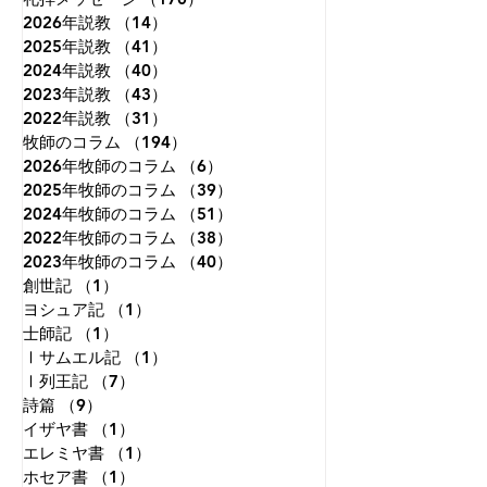
2026年説教
に造られました。しかし、私
（14）
14件の記事
ことを夢見ていた
2025年説教
（41）
41件の記事
たちは視線を自分自身にだけ
知恵がつくにつれ
2024年説教
（40）
40件の記事
集中させがちです。本来、人
わることはないだ
2023年説教
（43）
43件の記事
は天を見上げて生きるように
ことが分かり、視
2022年説教
（31）
31件の記事
造られているのに、地上のこ
めて、自分の国だ
牧師のコラム
（194）
194件の記事
とに埋もれて生きてしまうこ
ようと決意した。
2026年牧師のコラム
（6）
6件の記事
とが、苦しみもがく原因の一
れさえも変化のな
2025年牧師のコラム
（39）
39件の記事
つです。天に視線を向けると
えた。晩年になっ
2024年牧師のコラム
（51）
51件の記事
は、す
必死の試み
2022年牧師のコラム
（38）
38件の記事
2023年牧師のコラム
（40）
40件の記事
創世記
（1）
1件の記事
ヨシュア記
（1）
1件の記事
士師記
（1）
1件の記事
Ⅰサムエル記
（1）
1件の記事
Ⅰ列王記
（7）
7件の記事
詩篇
（9）
9件の記事
イザヤ書
（1）
1件の記事
エレミヤ書
（1）
1件の記事
ホセア書
（1）
1件の記事