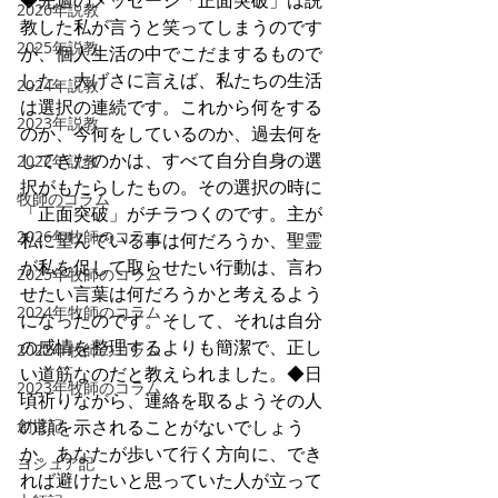
◆先週のメッセージ「正面突破」は説
2026年説教
教した私が言うと笑ってしまうのです
2025年説教
が、個人生活の中でこだまするもので
した。大げさに言えば、私たちの生活
2024年説教
は選択の連続です。これから何をする
2023年説教
のか、今何をしているのか、過去何を
してきたのかは、すべて自分自身の選
2022年説教
択がもたらしたもの。その選択の時に
牧師のコラム
「正面突破」がチラつくのです。主が
2026年牧師のコラム
私に望んでいる事は何だろうか、聖霊
が私を促して取らせたい行動は、言わ
2025年牧師のコラム
せたい言葉は何だろうかと考えるよう
2024年牧師のコラム
になったのです。そして、それは自分
の感情を整理するよりも簡潔で、正し
2022年牧師のコラム
い道筋なのだと教えられました。◆日
2023年牧師のコラム
頃祈りながら、連絡を取るようその人
創世記
の顔を示されることがないでしょう
か。あなたが歩いて行く方向に、でき
ヨシュア記
れば避けたいと思っていた人が立って