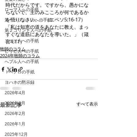
時代だからです。ですから、愚かにな
ローマ人への手紙
らないで、主のみこころが何であるか
を悟りなさい。」（エペソ5:16-17）
第一コリント人への手紙
「私は知恵の道をあなたに教え、まっ
第２コリント人への手紙
すぐな道筋にあなたを導いた。」（箴
エペソ人への手紙
言4:11）
牧師のコラム
ピリピ人への手紙
2024年牧師のコラム
へブル人への手紙
Ⅰペテロの手紙
ヨハネの黙示録
2026年4月
2026年3月
最新記事
すべて表示
2026年2月
2026年1月
2025年12月