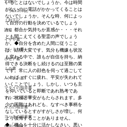
士師記
いることはないでしょうか。今は時間
がないのに電話がかかってくることは
Ⅰサムエル記
ないでしょうか。そんな時、何によっ
Ⅰ列王記
て自分の行動を決めているでしょう
か。都合か気持ちか直感か・・・それ
詩篇
とも聞こえてくる聖霊の声でしょう
イザヤ書
か。◆自分を含めた人間に従うこと
エレミヤ書
は、結構大変です。気分も機嫌も状況
も変わる中で、誰もが自信を持ち、納
ホセア書
得できる決断をし続けるのは至難の業
ミカ書
です。常に人の顔色を伺って過ごして
いれば、すぐに疲れ、平安が失われて
ハバクク書
いくことでしょう。しかし、いつも主
マタイの福音書
を仰いでいると即断であれ熟考であ
マルコの福音書
れ、祝福と平安がもたらされます。多
少の困難はあれども、なすべき事柄を
ルカの福音書
なしているとすがすがしさが増し、何
ヨハネの福音書
より後悔することがありません。
◆「機会を十分に活かしなさい。悪い
使徒の働き