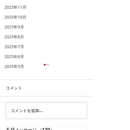
2025年11月
2025年10月
2025年9月
2025年8月
2025年7月
2025年6月
2025年5月
「天へと視線を向け
「福音を聞き、
る」
る」
「 人とは何ものなのでしょ
イギリスのロンド
コメント
う。あなたが心に留められる
トミンスターとい
とは。人のとはいったい何も
ります。その墓地
のなのでしょう。あなたが顧
には次の文が刻ま
コメントを追加…
みてくださるとは。」（詩篇
うです。 「まだ
8:4）。 神さまは私たちを神
で、限りない想像
と隣人とを愛して生きるよう
いたころ、私は世
礼拝メッセージ
（170）
170件の記事