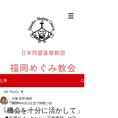
日本同盟基督教団
福岡めぐみ教会
Fukuoka Megumi Church
記事
All Posts
大塚 史明 牧師
All Posts
2024年6月2日
読了時間: 2分
「機会を十分に活かして」
礼拝メッセージ