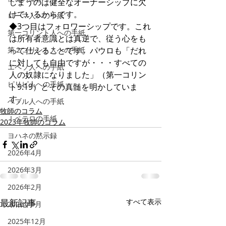
しまうのは健全なオーナーシップに欠
けているからです。
ローマ人への手紙
◆3つ目はフォロワーシップです。これ
第一コリント人への手紙
は所有者意識とは真逆で、従う心をも
第２コリント人への手紙
って仕えることです。パウロも「だれ
に対しても自由ですが・・・すべての
エペソ人への手紙
人の奴隷になりました」（第一コリン
ピリピ人への手紙
ト9:19）とその真髄を明かしていま
す。
へブル人への手紙
牧師のコラム
Ⅰペテロの手紙
2023年牧師のコラム
ヨハネの黙示録
2026年4月
2026年3月
2026年2月
最新記事
すべて表示
2026年1月
2025年12月