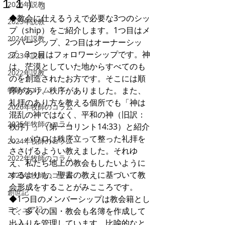
１１）」
2026年説教
◆教会に仕えるうえで必要な3つのシッ
2025年説教
プ（ship）をご紹介します。1つ目はメ
2024年説教
ンバーシップ、2つ目はオーナーシッ
プ、3つ目はフォロワーシップです。神
2023年説教
は、茫漠としていた地からすべてのも
2022年説教
のを創造されたお方です。そこには順
牧師のコラム
序があり、秩序がありました。また、
礼拝のあり方を教える個所でも「神は
2026年牧師のコラム
混乱の神ではなく、平和の神（旧訳：
2025年牧師のコラム
秩序）」（第一コリント14:33）と紹介
し、パウロは秩序立って整った礼拝を
2024年牧師のコラム
ささげるようい教えました。それゆ
2022年牧師のコラム
え、私たち地上の教会もしたいように
するよりも、聖書の教えに基づいて教
2023年牧師のコラム
会形成をすることがみこころです。
創世記
◆1つ目のメンバーシップは教会籍とし
ヨシュア記
て、多くの国・教会も名簿を作成して
出入りを管理しています。比喩的なと