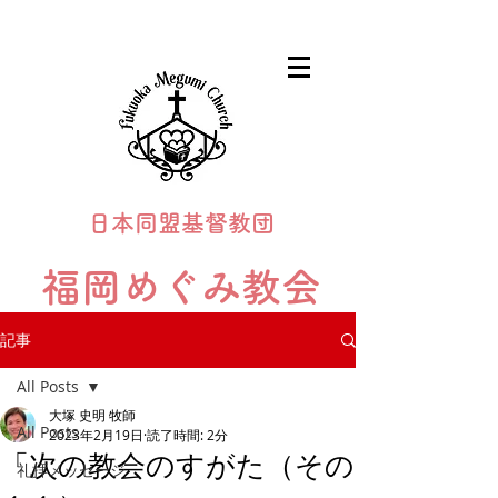
日本同盟基督教団
福岡めぐみ教会
Fukuoka Megumi Church
記事
All Posts
大塚 史明 牧師
All Posts
2023年2月19日
読了時間: 2分
「次の教会のすがた（その
礼拝メッセージ