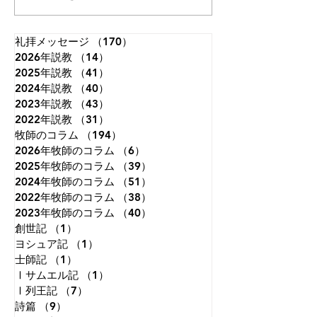
みてくださるとは。」（詩篇
うです。 「まだ
8:4）。 神さまは私たちを神
で、限りない想像
と隣人とを愛して生きるよう
いたころ、私は世
礼拝メッセージ
（170）
170件の記事
2026年説教
に造られました。しかし、私
（14）
14件の記事
ことを夢見ていた
2025年説教
（41）
41件の記事
たちは視線を自分自身にだけ
知恵がつくにつれ
2024年説教
（40）
40件の記事
集中させがちです。本来、人
わることはないだ
2023年説教
（43）
43件の記事
は天を見上げて生きるように
ことが分かり、視
2022年説教
（31）
31件の記事
造られているのに、地上のこ
めて、自分の国だ
牧師のコラム
（194）
194件の記事
とに埋もれて生きてしまうこ
ようと決意した。
2026年牧師のコラム
（6）
6件の記事
とが、苦しみもがく原因の一
れさえも変化のな
2025年牧師のコラム
（39）
39件の記事
つです。天に視線を向けると
えた。晩年になっ
2024年牧師のコラム
（51）
51件の記事
は、す
必死の試み
2022年牧師のコラム
（38）
38件の記事
2023年牧師のコラム
（40）
40件の記事
創世記
（1）
1件の記事
ヨシュア記
（1）
1件の記事
士師記
（1）
1件の記事
Ⅰサムエル記
（1）
1件の記事
Ⅰ列王記
（7）
7件の記事
詩篇
（9）
9件の記事