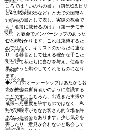
士師記
ころでは「いのちの書」（詩69:28,ピリ
Ⅰサムエル記
ピ4:3,黙示録3:5など）と天での国籍を
いのちの書として表し、実際の教会で
Ⅰ列王記
も「名簿に載せるのは」（第一テモテ
詩篇
5:9）と教会でメンバーシップのあった
イザヤ書
ことが分かります。これは束縛するた
めではなく、キリストのからだに連な
エレミヤ書
り、各器官として仕える確かな手ごた
ホセア書
えとして私たちに喜びを与え、使命を
果たそうと燃やしてくれるものになり
ミカ書
ます。
ハバクク書
◆2つ目のオーナーシップはあたかも各
自が教会の所有者かのように意識する
マタイの福音書
ことです。もちろん、出過ぎた主張や
マルコの福音書
威張った態度を許すものではなく、私
ルカの福音書
たちが取りがちなお客さん的立場を許
さないものでもあります。少し気分を
ヨハネの福音書
害したり、意見が合わないと退会して
使徒の働き