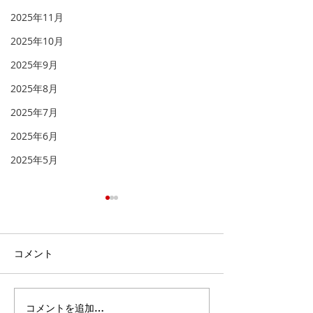
2025年11月
2025年10月
2025年9月
2025年8月
2025年7月
2025年6月
2025年5月
「天へと視線を向け
「福音を聞き、
る」
る」
「 人とは何ものなのでしょ
イギリスのロンド
コメント
う。あなたが心に留められる
トミンスターとい
とは。人のとはいったい何も
ります。その墓地
のなのでしょう。あなたが顧
には次の文が刻ま
コメントを追加…