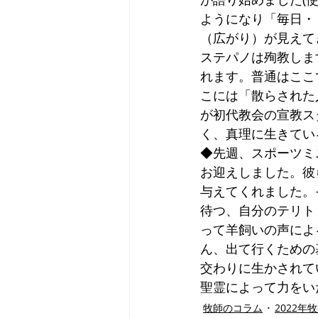
ヨハネの福音書
使徒の働き
ようになり「毎日・・
（広がり）が見えて
ステパノは殉教しま
れます。普通はここ
こには「散らされた
が初代教会の宣教ス
く、真理に生きてい
◆先週、スポーツミ
お迎えしました。彼
与えてくれました。
待つ、自分のテリト
って羊飼いの声によ
ん、出て行くための
交わりに生かされて
聖霊によって力をい
牧師のコラム
2022年