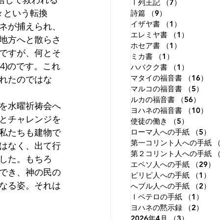
Ⅰ列王記
（7）
7件の記事
々という転換
詩篇
（9）
9件の記事
イザヤ書
（1）
1件の記事
ネが捕えられ、
エレミヤ書
（1）
1件の記
地方へと散らさ
ホセア書
（1）
1件の記事
ですが、何とそ
ミカ書
（1）
1件の記事
4)のです。これ
ハバクク書
（1）
1件の記
れたのではな
マタイの福音書
（16）
1
マルコの福音書
（5）
5件
ルカの福音書
（56）
56件
を水曜祈祷会へ
ヨハネの福音書
（10）
1
とチャレンジを
使徒の働き
（5）
5件の記
私たちも建物で
ローマ人への手紙
（5）
5
第一コリント人への手紙
（
はなく、出て行
第２コリント人への手紙
（
した。もちろ
エペソ人への手紙
（29）
でき、神の民の
ピリピ人への手紙
（1）
1
なる姿。それは
へブル人への手紙
（2）
2
Ⅰペテロの手紙
（1）
1件
ヨハネの黙示録
（2）
2件
2026年4月
（3）
3件の記