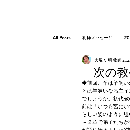
All Posts
礼拝メッセージ
2
大塚 史明 牧師
20
牧師のコラム
2026年牧師
「次の教
◆前回、羊は羊飼い
2023年牧師のコラム
創世記
とは羊飼いなる主イ
でしょうか。初代教
前は「いつも宮にい
エレミヤ書
ホセア書
らしい姿のように思
～２章で弟子たちが
が語り始めました(