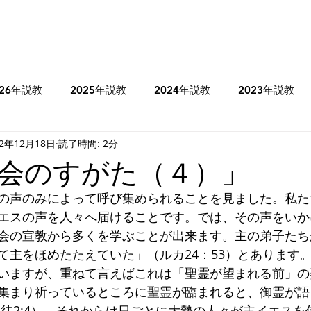
026年説教
2025年説教
2024年説教
2023年説教
22年12月18日
読了時間: 2分
のコラム
2025年牧師のコラム
2024年牧師のコラム
会のすがた（４）」
の声のみによって呼び集められることを見ました。私た
ヨシュア記
士師記
Ⅰサムエル記
Ⅰ列王記
エスの声を人々へ届けることです。では、その声をいか
会の宣教から多くを学ぶことが出来ます。主の弟子たち
て主をほめたたえていた」（ルカ24：53）とあります
ミカ書
ハバクク書
マタイの福音書
マルコの福音書
いますが、重ねて言えばこれは「聖霊が望まれる前」の
集まり祈っているところに聖霊が臨まれると、御霊が語
使徒2:4）。それからは日ごとに大勢の人々が主イエスを