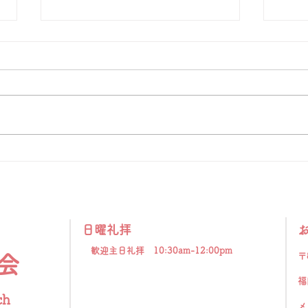
「天へと視線を向ける」
「福
「 人とは何ものなのでしょう。
イギ
あなたが心に留められるとは。人
ンス
のとはいったい何ものなのでしょ
その
う。あなたが顧みてくださると
刻ま
は。」（詩篇8:4）。 神さまは私
若く
たちを神と隣人とを愛して生きる
持っ
ように造られました。しかし、私
るこ
たちは視線を自分自身にだけ集中
恵が
させがちです。本来、人は天を見
とは
上げて生きるように造られている
り、
日曜礼拝
のに、地上のことに埋もれて生き
だけ
てしまうことが、苦しみもがく原
歓迎主日礼拝 10:30am-12:00pm
かし
〒
会
因の一つです。天に視線を向ける
に思
福
とは、す
必死
ch
メ