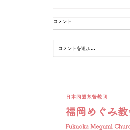
「主の祈りについて」
コメント
本日の礼拝から「主の祈り」を数
回にかけて学びます。イントロダ
クションとして少しこのコラムで
コメントを追加…
も記します。弟子たちが「私たち
にも祈りを教えてください」と尋
ねたとき、イエスさまが教えられ
たのが、「主の祈り」です。この
祈りには、神を敬う心、毎日の生
活への感謝、そして自分の心を守
るための願いなど、大切なものが
日本同盟基督教団
詰まっています。なかなか祈り出
せなかったり、気分がふさぎ疲れ
福岡めぐみ教
たときにの手引きともなります。
日本語
Fukuoka Megumi Chur