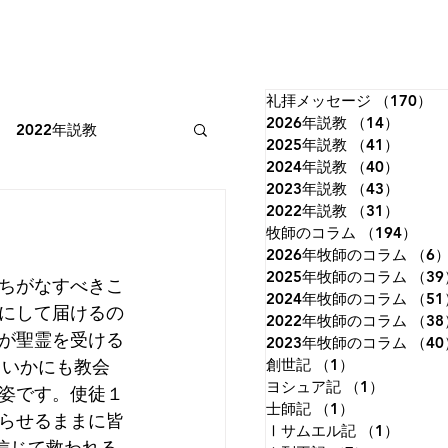
礼拝メッセージ
（170）
1
2026年説教
（14）
14件
2022年説教
2025年説教
（41）
41件
2024年説教
（40）
40件
2023年説教
（43）
43件
2022年牧師のコラム
2022年説教
（31）
31件
牧師のコラム
（194）
19
2026年牧師のコラム
（6
2025年牧師のコラム
（39
ちがなすべきこ
詩篇
イザヤ書
2024年牧師のコラム
（51
にして届けるの
2022年牧師のコラム
（38
が聖霊を受ける
2023年牧師のコラム
（40
。いかにも教会
創世記
（1）
1件の記事
ルカの福音書
ヨシュア記
（1）
1件の記
姿です。使徒１
士師記
（1）
1件の記事
らせるままに皆
Ⅰサムエル記
（1）
1件の
信じて救われる