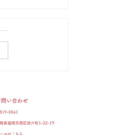
音を聞き、知らせる」
リスのロンドンにウェストミ
ターという教会があります。
墓地にある墓石には次の文が
れているそうです。 「まだ
、自由で、限りない想像力を
ていたころ、私は世界を変え
とを夢見ていた。成功して知
つくにつれ、世界が変わるこ
ないだろうということが分か
視野をやや狭めて、自分の国
お問い合わせ
でも変えようと決意した。し
、それさえも変化のないよう
819-0041
えた。晩年になって、最後の
岡県福岡市西区拾六町1-22-19
の試み
ールは
こちら