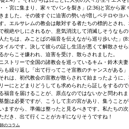
ローマ人への手紙
第一コリント人への手紙
・宮に集まり、家々でパンを裂き」(2:36)と宮から家
きました。その後すぐに迫害の勢いが増しペテロやヨハ
す。エルサレムの教会は敵対する者たちの標的とされ、
で根絶やしにされるか、意気消沈して消滅しそうなもの
人たちは、みことばの福音を伝えながら巡り歩いた」(8:
タイルです。決して彼らの証し生活が悪くて解散させら
るからこそ嫌われ、迫害を受け、散らされました。
ニストリーで全国の諸教会を巡っているキム・鈴木夫妻
らも繰り返し「出て行ってこそ宣教のチャンスがある」
それは、初代教会の宣教が散らされて始まったように、
リーにとどまりどうしても求められたら証しをするので
る福音を届けることが、原点なのではないかと問われま
基盤は必要ですが、こうして主の宮があり、集うことが
いますから、準備は整ったと見るべきです。私たちの次
ただき、出て行くことがカギになりそうですね！
牧師のコラム