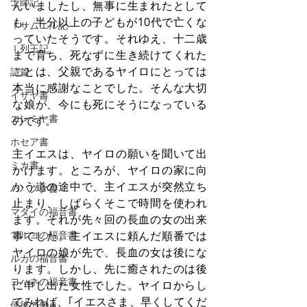
士師記
んいましたし、無事に生まれたとして
も、半分以上の子どもが10代で亡くな
Ⅰサムエル記
っていたそうです。それゆえ、十二歳
Ⅰ列王記
まで育ち、死なずに生き続けてくれた
ことは、父親であるヤイロにとっては
詩篇
本当に感謝なことでした。そんな大切
イザヤ書
な娘が、今にも死にそうになっている
エレミヤ書
のです。
ホセア書
主イエスは、ヤイロの願いを聞いて出
ミカ書
かけます。ところが、ヤイロの家に向
かう道の途中で、主イエスが突然立ち
ハバクク書
止まり、しばらくそこで時間を使われ
マタイの福音書
ます。それが先々回の長血の女の出来
マルコの福音書
事でした。主イエスに頼んだ順番では
ヤイロの娘が先で、長血の女は後にな
ルカの福音書
ります。しかし、先に癒されたのは後
ヨハネの福音書
に申し出た女性でした。ヤイロからし
てみれば、｢イエスさま、早くしてくだ
使徒の働き