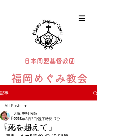
日本同盟基督教団
福岡めぐみ教会
Fukuoka Megumi Church
記事
All Posts
大塚 史明 牧師
All Posts
2025年8月3日
読了時間: 7分
「死を超えて」
礼拝メッセージ