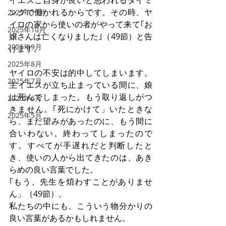
イエスご自身が良いと思われるタイミ
ングで働かれるからです。その時、ヤ
2025年11月
イロの家から使いの者がやって来て｢お
2025年10月
嬢さんは亡くなりました｣（49節）と告
2025年9月
げます。
2025年8月
ヤイロの不安は的中してしまいます。
2025年7月
主イエスが立ち止まっている間に、娘
は死んでしまった。もう取り返しがつ
2025年6月
きません。｢死にかけて」いたときな
2025年5月
ら、まだ望みがあったのに、もう間に
合いわない。終わってしまったので
す。すべてが手遅れだと判断したと
き、使いの人から出てきたのは、あき
らめの良い言葉でした。
｢もう、先生を煩わすことがありませ
ん」（49節）。
私たちの中にも、こういう物分かりの
良い言葉があるかもしれません。