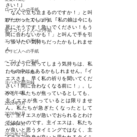
さい！｣
ローマ人への手紙
「なんで立ち止まるのですか！」と叫
びたかったでしょう。｢私の娘は今にも
第一コリント人への手紙
死にそうです！急いでください！もう
第２コリント人への手紙
間に合わないかも！」と叫んで手を引
エペソ人への手紙
っ張りたい気持ちだったかもしれませ
ん。
ピリピ人への手紙
へブル人への手紙
このように焦ってしまう気持ちは、私
たちの中にもあるかもしれません。｢イ
Ⅰペテロの手紙
エスさま、早く私の祈りを聞いてくだ
ヨハネの黙示録
さい！間に合わなくなる前に！」。し
2026年4月
かし、私たちが焦っているとしても、
主イエスが焦っているとは限りませ
2026年3月
ん。私たちが急ぎたくなったとして
2026年2月
も、主イエスが急いでおられるとわけ
ではないのです。主イエスは、私たち
2026年1月
が良いと思うタイミングではなく、主
2025年12月