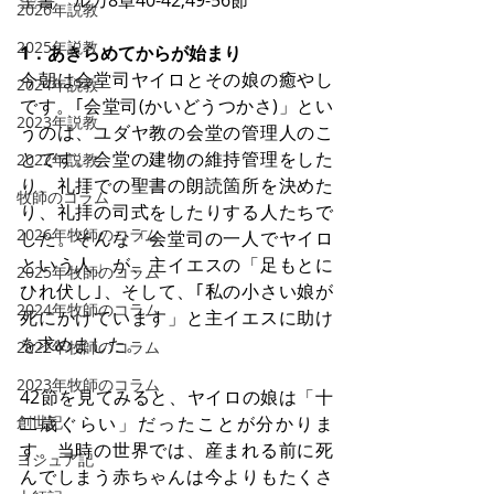
聖書　ルカ8章40-42,49-56節
2026年説教
2025年説教
1．あきらめてからが始まり
今朝は会堂司ヤイロとその娘の癒やし
2024年説教
です。｢会堂司(かいどうつかさ)」とい
2023年説教
うのは、ユダヤ教の会堂の管理人のこ
とです。会堂の建物の維持管理をした
2022年説教
り、礼拝での聖書の朗読箇所を決めた
牧師のコラム
り、礼拝の司式をしたりする人たちで
2026年牧師のコラム
した。そんな「会堂司の一人でヤイロ
という人」が、主イエスの「足もとに
2025年牧師のコラム
ひれ伏し｣、そして、｢私の小さい娘が
2024年牧師のコラム
死にかけています」と主イエスに助け
を求めました。
2022年牧師のコラム
2023年牧師のコラム
42節を見てみると、ヤイロの娘は「十
創世記
二歳ぐらい」だったことが分かりま
す。当時の世界では、産まれる前に死
ヨシュア記
んでしまう赤ちゃんは今よりもたくさ