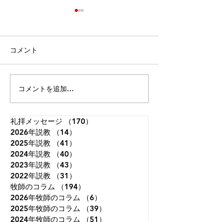
「主の祈り(5)」～日ごと
「死を恐れない
のパンを～
へブル人への手紙2
ルカの福音書11章1-4節 どこ
ろいろな恐怖 今
コメント
から 今朝は「主の祈り」シリ
（受難節）では「
ーズの続きになります。お手
七つのことば」を
元に主の祈りのカードがある
ました。主イエス
コメントを追加…
方はご覧ください。今朝は
たちの身代わりと
「私たちの日ごとの糧を、毎
架につかれたこと
日（今日も）お与えくださ
架の死によってす
礼拝メッセージ
（170）
170件の記事
2026年説教
い」です。これまで「天の
（14）
14件の記事
支払いが完了した
2025年説教
（41）
41件の記事
父」「神」が主題でしたが、
ました。今朝はイ
2024年説教
（40）
40件の記事
ここから「私たち」へと変わ
復活を祝う礼拝で
2023年説教
（43）
43件の記事
ります。そして、私たちのた
トは死んで終わり
2022年説教
（31）
31件の記事
めに祈る最初が「日ごとの糧
ればそれこそ希望
牧師のコラム
（194）
194件の記事
（原語：パン）を、毎日お与
ん。「あの方は立
2026年牧師のコラム
（6）
6件の記事
えください」です。「食事の
った」と歴史上の
2025年牧師のコラム
（39）
39件の記事
ために祈りなさい」というこ
たちと
2024年牧師のコラム
（51）
51件の記事