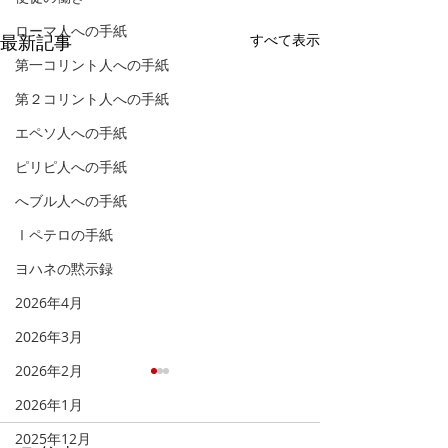
ローマ人への手紙
最新記事
すべて表示
第一コリント人への手紙
第２コリント人への手紙
エペソ人への手紙
ピリピ人への手紙
へブル人への手紙
Ⅰペテロの手紙
ヨハネの黙示録
2026年4月
2026年3月
2026年2月
「天へと視線を向け
「福音を聞き、
2026年1月
る」
る」
2025年12月