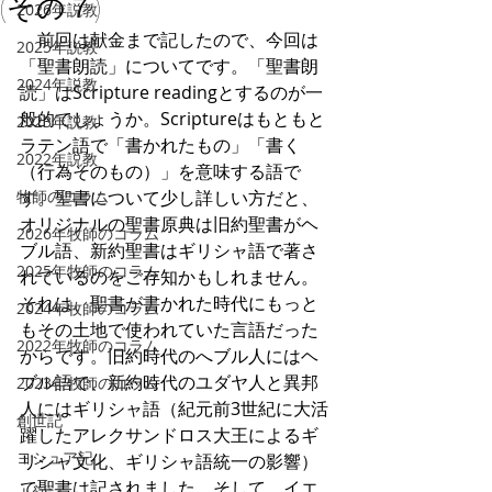
(その７)
2026年説教
　前回は献金まで記したので、今回は
2025年説教
「聖書朗読」についてです。「聖書朗
2024年説教
読」はScripture readingとするのが一
般的でしょうか。Scriptureはもともと
2023年説教
ラテン語で「書かれたもの」「書く
2022年説教
（行為そのもの）」を意味する語で
牧師のコラム
す。聖書について少し詳しい方だと、
オリジナルの聖書原典は旧約聖書がヘ
2026年牧師のコラム
ブル語、新約聖書はギリシャ語で著さ
2025年牧師のコラム
れているのをご存知かもしれません。
それは、聖書が書かれた時代にもっと
2024年牧師のコラム
もその土地で使われていた言語だった
2022年牧師のコラム
からです。旧約時代のへブル人にはヘ
ブル語で、新約時代のユダヤ人と異邦
2023年牧師のコラム
人にはギリシャ語（紀元前3世紀に大活
創世記
躍したアレクサンドロス大王によるギ
ヨシュア記
リシャ文化、ギリシャ語統一の影響）
で聖書は記されました。そして、イエ