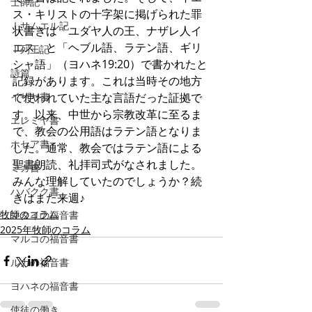
士師記
ス・キリストの十字架に掲げられた罪
Ⅰサムエル記
状書きは「ユダヤ人の王、ナザレ人イ
エス」と「ヘブル語、ラテン語、ギリ
Ⅰ列王記
シャ語」（ヨハネ19:20）で書かれたと
詩篇
記録があります。これは当時その地方
イザヤ書
で使われていた主な言語だった証拠で
す。以来、中世から宗教改革に至るま
エレミヤ書
で、教会の公用語はラテン語となりま
ホセア書
した。通常、教会ではラテン語による
聖書朗読、礼拝司式がなされました。
ミカ書
みんな理解していたのでしょうか？続
ハバクク書
きはまた来週♪
牧師のコラム
マタイの福音書
2025年牧師のコラム
マルコの福音書
ルカの福音書
ヨハネの福音書
使徒の働き