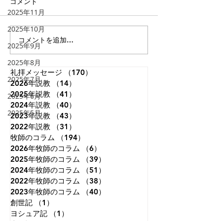
「 人とは何ものなのでしょ
イギリスのロンド
コメント
2025年11月
う。あなたが心に留められる
トミンスターとい
とは。人のとはいったい何も
ります。その墓地
2025年10月
のなのでしょう。あなたが顧
には次の文が刻ま
コメントを追加…
2025年9月
みてくださるとは。」（詩篇
うです。 「まだ
8:4）。 神さまは私たちを神
で、限りない想像
2025年8月
と隣人とを愛して生きるよう
いたころ、私は世
礼拝メッセージ
（170）
170件の記事
2025年7月
2026年説教
に造られました。しかし、私
（14）
14件の記事
ことを夢見ていた
2025年説教
（41）
41件の記事
たちは視線を自分自身にだけ
知恵がつくにつれ
2025年6月
2024年説教
（40）
40件の記事
集中させがちです。本来、人
わることはないだ
2025年5月
2023年説教
（43）
43件の記事
は天を見上げて生きるように
ことが分かり、視
2022年説教
（31）
31件の記事
造られているのに、地上のこ
めて、自分の国だ
牧師のコラム
（194）
194件の記事
とに埋もれて生きてしまうこ
ようと決意した。
2026年牧師のコラム
（6）
6件の記事
とが、苦しみもがく原因の一
れさえも変化のな
2025年牧師のコラム
（39）
39件の記事
つです。天に視線を向けると
えた。晩年になっ
2024年牧師のコラム
（51）
51件の記事
は、す
必死の試み
2022年牧師のコラム
（38）
38件の記事
2023年牧師のコラム
（40）
40件の記事
創世記
（1）
1件の記事
ヨシュア記
（1）
1件の記事