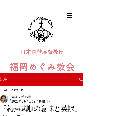
日本同盟基督教団
福岡めぐみ教会
Fukuoka Megumi Church
記事
All Posts
大塚 史明 牧師
All Posts
2025年5月4日
読了時間: 1分
「礼拝式順の意味と英訳」
礼拝メッセージ