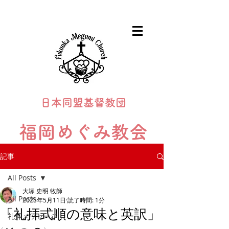
日本同盟基督教団
福岡めぐみ教会
Fukuoka Megumi Church
記事
All Posts
大塚 史明 牧師
All Posts
2025年5月11日
読了時間: 1分
「礼拝式順の意味と英訳」
礼拝メッセージ