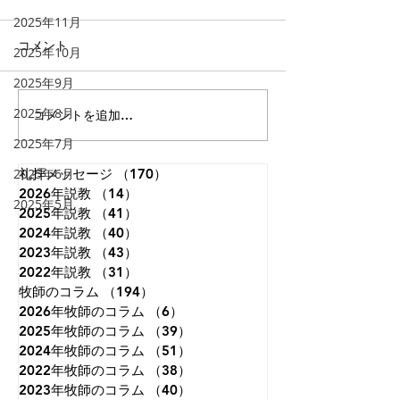
る」
る」
2025年11月
「 人とは何ものなのでしょ
イギリスのロンド
コメント
2025年10月
う。あなたが心に留められる
トミンスターとい
2025年9月
とは。人のとはいったい何も
ります。その墓地
のなのでしょう。あなたが顧
には次の文が刻ま
2025年8月
コメントを追加…
みてくださるとは。」（詩篇
うです。 「まだ
2025年7月
8:4）。 神さまは私たちを神
で、限りない想像
と隣人とを愛して生きるよう
いたころ、私は世
2025年6月
礼拝メッセージ
（170）
170件の記事
2026年説教
に造られました。しかし、私
（14）
14件の記事
ことを夢見ていた
2025年5月
2025年説教
（41）
41件の記事
たちは視線を自分自身にだけ
知恵がつくにつれ
2024年説教
（40）
40件の記事
集中させがちです。本来、人
わることはないだ
2023年説教
（43）
43件の記事
は天を見上げて生きるように
ことが分かり、視
2022年説教
（31）
31件の記事
造られているのに、地上のこ
めて、自分の国だ
牧師のコラム
（194）
194件の記事
とに埋もれて生きてしまうこ
ようと決意した。
2026年牧師のコラム
（6）
6件の記事
とが、苦しみもがく原因の一
れさえも変化のな
2025年牧師のコラム
（39）
39件の記事
つです。天に視線を向けると
えた。晩年になっ
2024年牧師のコラム
（51）
51件の記事
は、す
必死の試み
2022年牧師のコラム
（38）
38件の記事
2023年牧師のコラム
（40）
40件の記事