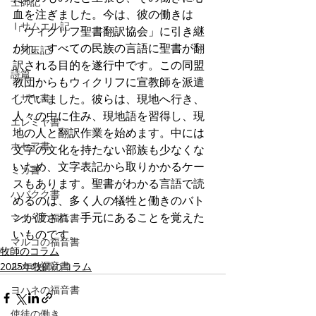
士師記
血を注ぎました。今は、彼の働きは
Ⅰサムエル記
「ウィクリフ聖書翻訳協会」に引き継
がれ、すべての民族の言語に聖書が翻
Ⅰ列王記
訳される目的を遂行中です。この同盟
詩篇
教団からもウィクリフに宣教師を派遣
イザヤ書
していました。彼らは、現地へ行き、
人々の中に住み、現地語を習得し、現
エレミヤ書
地の人と翻訳作業を始めます。中には
ホセア書
文字の文化を持たない部族も少なくな
いため、文字表記から取りかかるケー
ミカ書
スもあります。聖書がわかる言語で読
ハバクク書
めるのは、多く人の犠牲と働きのバト
ンが渡され、手元にあることを覚えた
マタイの福音書
いものです。
マルコの福音書
牧師のコラム
ルカの福音書
2025年牧師のコラム
ヨハネの福音書
使徒の働き