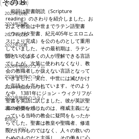
(その８)
2026年説教
　前回は聖書朗読（Scripture 
2025年説教
reading）のさわりを紹介しました。お
2024年説教
およそ教会は中世までラテン語聖書
（ウルガタ聖書、紀元405年ヒエロニム
2023年説教
スにより完成）を公のものとして重用
2022年説教
していました。その最初期は、ラテン
牧師のコラム
語といえば多くの人が理解できる言語
でしたが、次第に使われなくなり、教
2026年牧師のコラム
会の教職者しか扱えない言語となって
2025年牧師のコラム
いきました。実に、中世には滅びかけ
た言語とも言われています。そのよう
2024年牧師のコラム
な中、1381年にジョン・ウィクリフが
2022年牧師のコラム
聖書を英語に訳しました。彼が英訳聖
書の必要を感じたのは、権威主義にな
2023年牧師のコラム
っている当時の教会に疑問をもったか
創世記
らでした。聖書は教皇や聖職者、修道
ヨシュア記
院だけのものではなく、人々の救いの
ためのものだと主張し、その働きに心