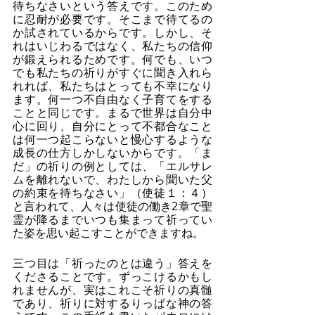
待ちなさいという答えです。このため
に忍耐が必要です。そこまで待てるの
か試されているからです。しかし、そ
れはいじわるではなく、私たちの信仰
が鍛えられるためです。何でも、いつ
でも私たちの祈りがすぐに聞き入れら
れれば、私たちはとっても不幸になり
ます。何一つ不自由なく子育てをする
ことと同じです。まるで世界は自分中
心に回り、自分にとって不都合なこと
は何一つ起こらないと慢心するような
成長の仕方しかしないからです。「ま
だ」の祈りの例としては、「エルサレ
ムを離れないで、わたしから聞いた父
の約束を待ちなさい」（使徒１：４）
と言われて、人々は使徒の働き2章で聖
霊が降るまでいつも集まって祈ってい
た姿を思い起こすことができますね。
三つ目は「祈ったのとは違う」答えを
くださることです。ずっこけるかもし
れませんが、実はこれこそ祈りの真髄
であり、祈りに対するりっぱな神の答