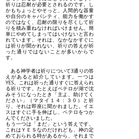
祈りは忍耐が必要とされるのです。し
かもちょっとやそっと、人間的な器量
や自分のキャパシティ、能力を働かす
のではなく、忍耐の限りを尽くして祈
りを積み重ねなければいけません。簡
単にやめてしまってはいけないと言わ
れています。それは、なかなかすぐに
は祈りが聞かれない、祈りの答えが祈
った通りではないことが多いからで
す。
　ある神学者は祈りについて3通りの答
えがあると紹介しています。一つは
YES。これは祈った通りすぐに答えられ
る祈りです。たとえばペテロが湖で沈
みそうになったとき「主よ、助けてく
ださい」（マタイ１４：３０）と祈
り、それは即座に聞かれました。イエ
スはすぐに手を伸ばし、ペテロをつか
んでくださいました。
もう一つは「まだ」という答えです。
これはＹＥＳなのだけれども、神の定
めておられる時があるから、それまで