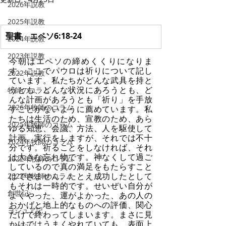
2026年説教
2025年説教
聖書　エペソ6:18-24
2024年説教
2023年説教
今朝はエペソの締めくくりになりま
す。ここでパウロは祈りについて記し
2022年説教
ています。私たちがどんな武具を持と
うとも、どんな状況にあろうとも、ど
牧師のコラム
んな計画があろうとも「祈り」を手放
2026年牧師のコラム
すことがないように薦めています。私
たちは生活のため、宣教のため、あら
2025年牧師のコラム
ゆる知恵、会議、方法、人を駆使して
計画、実行をしますが、それでは不十
2024年牧師のコラム
分です。祈ることをしなければ、それ
は大きな忘れ物です。神なくして過ご
2022年牧師のコラム
しているので真の満足をもたらすこと
はできません。たとえ成功したとして
2023年牧師のコラム
もそれは一時的です。せいぜい自分が
創世記
よくやった、運がよかった、あの人の
おかげと地上的なものへの評価、関心
ヨシュア記
だけで終わってしまいます。まさに見
かけではうまくやれていても、表面上