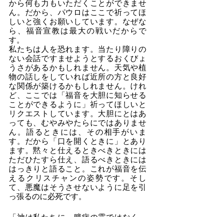
から何も力もいただくことができませ
ん。だから、パウロはここで祈ってほ
しいと強くお願いしています。なぜな
ら、福音宣教は最大の戦いだからで
す。
私たちは人を恐れます。当たり障りの
ない会話ですませようとするおくびょ
うさがあるかもしれません。天気や植
物の話しをしていれば近所の方と良好
な関係が築けるかもしれません。けれ
ど、ここでは「福音を大胆に知らせる
ことができるように」祈ってほしいと
リクエストしています。大胆にとはあ
っても、むやみやたらにではありませ
ん。語るときには、その相手がいま
す。だから「口を開くときに」とあり
ます。黙々と仕えるときべきときには
ただひたすら仕え、語るべきときには
はっきりと語ること。これが福音を伝
えるクリスチャンの姿勢です。そし
て、悪魔はそうさせないように足を引
っ張るのに必死です。