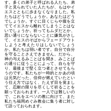
す。多くの弟子と呼ばれる人たち、弟
子と見られていた人たちが、もはやイ
エスとともに歩まなくなりました。私
たちはどうでしょうか。あなたはどう
でしょうか。すぐに目くじらや腹を立
ててイエスから離れてしまうことはな
いでしょうか。祈ってもムダだとか、
思い通りにならないことに嫌気がさし
て、イエスのそばからフェードアウト
しようと考えたりはしないでしょう
か。私たちは弱い者です。自分で自分
を守ることさえできません。だから、
神の与えるみことばを聞き、みことば
の通りに従うことによって、自らを守
り、最後まで堅く立つ者とさせてもら
うのです。私たちが一時的とかあの頃
は元気だった、信仰が燃えていたとい
う仕え方ではなく、たえず目を覚まし
て、忍耐の限りを尽くして祈ることを
願っておられます。一人では難しいの
で、これをエペソの教に向けて、また
私たち福岡めぐみ教会に集う者に対し
て語っておられます。