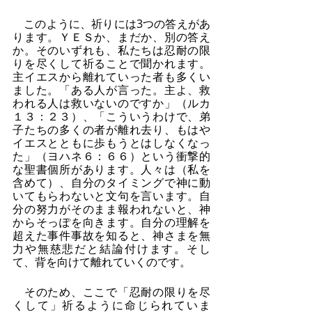
　このように、祈りには3つの答えがあ
ります。ＹＥＳか、まだか、別の答え
か。そのいずれも、私たちは忍耐の限
りを尽くして祈ることで聞かれます。
主イエスから離れていった者も多くい
ました。「ある人が言った。主よ、救
われる人は救いないのですか」（ルカ
１３：２３）、「こういうわけで、弟
子たちの多くの者が離れ去り、もはや
イエスとともに歩もうとはしなくなっ
た」（ヨハネ６：６６）という衝撃的
な聖書個所があります。人々は（私を
含めて）、自分のタイミングで神に動
いてもらわないと文句を言います。自
分の努力がそのまま報われないと、神
からそっぽを向きます。自分の理解を
超えた事件事故を知ると、神さまを無
力や無慈悲だと結論付けます。そし
て、背を向けて離れていくのです。
　そのため、ここで「忍耐の限りを尽
くして」祈るように命じられていま