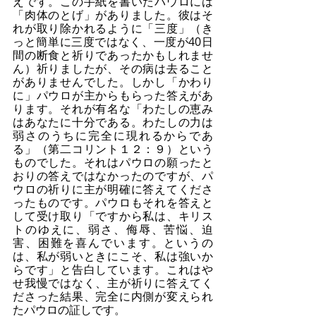
えです。この手紙を書いたパウロには
「肉体のとげ」がありました。彼はそ
れが取り除かれるように「三度」（き
っと簡単に三度ではなく、一度が40日
間の断食と祈りであったかもしれませ
ん）祈りましたが、その病は去ること
がありませんでした。しかし「かわり
に」パウロが主からもらった答えがあ
ります。それが有名な「わたしの恵み
はあなたに十分である。わたしの力は
弱さのうちに完全に現れるからであ
る」（第二コリント１２：９）という
ものでした。それはパウロの願ったと
おりの答えではなかったのですが、パ
ウロの祈りに主が明確に答えてくださ
ったものです。パウロもそれを答えと
して受け取り「ですから私は、キリス
トのゆえに、弱さ、侮辱、苦悩、迫
害、困難を喜んでいます。というの
は、私が弱いときにこそ、私は強いか
らです」と告白しています。これはや
せ我慢ではなく、主が祈りに答えてく
ださった結果、完全に内側が変えられ
たパウロの証しです。