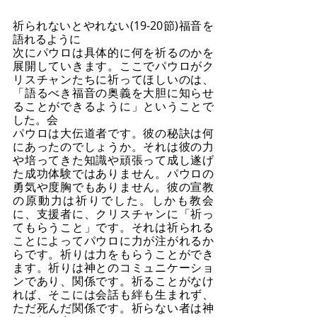
祈られないとやれない(19-20節)福音を
語れるように
次にパウロは具体的に何を祈るのかを
展開していきます。ここでパウロがク
リスチャンたちに祈ってほしいのは、
「語るべき福音の奥義を大胆に知らせ
ることができるように」ということで
した。会
パウロは大伝道者です。彼の秘訣は何
にあったのでしょうか。それは彼の力
や培ってきた知識や頑張って成し遂げ
た成功体験ではありません。パウロの
勇気や度胸でもありません。彼の宣教
の原動力は祈りでした。しかも教会
に、支援者に、クリスチャンに「祈っ
てもらうこと」です。それは祈られる
ことによってパウロに力が注がれるか
らです。祈りは力をもらうことができ
ます。祈りは神とのコミュニケーショ
ンであり、関係です。祈ることがなけ
れば、そこには会話も絆も生まれず、
ただ死んだ関係です。祈らない者は神