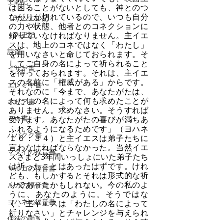
士師記
は困ることがないとしても、神とのつ
ながりが切れているので、いつも自分
Ⅰサムエル記
の力や状態、他者とのコネクションに
Ⅰ列王記
頼っていなければなりません。主イエ
スは、地上のコネではなく「わたし」
詩篇
を用いなさいと命じておられます。そ
してご自身の名によって祈られること
イザヤ書
を待っておられます。それは、主イエ
スの名前に「権威がある」からです。
エレミヤ書
それなのに「今まで、あなたがたは、
わたしの名によって何も求めたことが
ホセア書
ありません。求めなさい。そうすれば
ミカ書
受けます。あなたがたの喜びが満ちあ
ふれるようになるためです」（ヨハネ
ハバクク書
１６：３４）と主イエスは弟子たちに
言わなければならなかった。当然イエ
マタイの福音書
スさまと3年間いっしょにいた弟子たち
は祈ったことはあったはずです。けれ
マルコの福音書
ども、もしかするとそれは形式的な祈
りであったかもしれない。今の私のよ
ルカの福音書
うに、あなたのように。そうではな
ヨハネの福音書
く、主イエスは「わたしの名によって
祈りなさい」とチャレンジを与えられ
使徒の働き