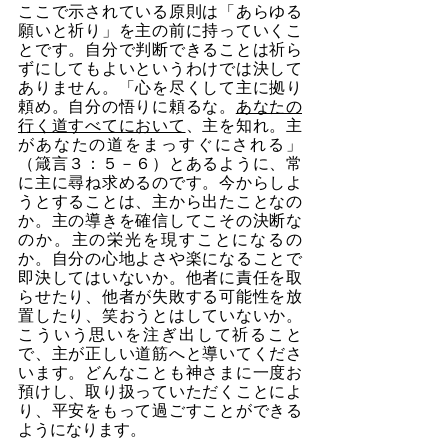
ここで示されている原則は「あらゆる
願いと祈り」を主の前に持っていくこ
とです。自分で判断できることは祈ら
ずにしてもよいというわけでは決して
ありません。「心を尽くして主に拠り
頼め。自分の悟りに頼るな。
あなたの
行く道すべてにおいて
、主を知れ。主
があなたの道をまっすぐにされる」
（箴言３：５－６）とあるように、常
に主に尋ね求めるのです。今からしよ
うとすることは、主から出たことなの
か。主の導きを確信してこその決断な
のか。主の栄光を現すことになるの
か。自分の心地よさや楽になることで
即決してはいないか。他者に責任を取
らせたり、他者が失敗する可能性を放
置したり、笑おうとはしていないか。
こういう思いを注ぎ出して祈ること
で、主が正しい道筋へと導いてくださ
います。どんなことも神さまに一度お
預けし、取り扱っていただくことによ
り、平安をもって過ごすことができる
ようになります。