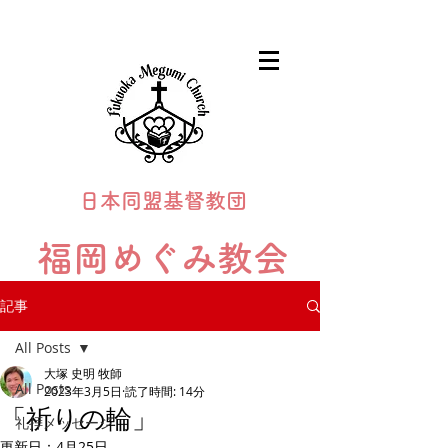
日本同盟基督教団
福岡めぐみ教会
Fukuoka Megumi Church
記事
All Posts
大塚 史明 牧師
All Posts
2023年3月5日
読了時間: 14分
「祈りの輪」
礼拝メッセージ
更新日：
4月25日