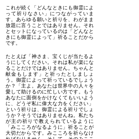
これが続く「どんなときにも御霊によ
って祈りなさい」につながっていま
す。あらゆる願いと祈りを、わがまま
放題に言うことではありません。それ
とセットになっているのは「どんなと
きにも御霊によって」祈ることだから
です。
たとえば「神さま、宝くじが当たるよ
うにしてください。それは私が楽にな
ることだけではありません。ちゃんと
献金もします」と祈ったとしましょ
う。御霊によって祈っているでしょう
か？「主よ。あなたは世界中の人々を
愛して助けるのに忙しい方です。もう
あなたに面倒をかけなくてもいいよう
に、どうぞ私に偉大な力をください」
という祈りは、御霊による祈りでしょ
うか？そうではありませんね。私たち
が主の祈りで教えられているように
「みこころがなるように」祈ることが
大切だからです。みこころを祈らなけ
ればなりません。そして、そのみここ