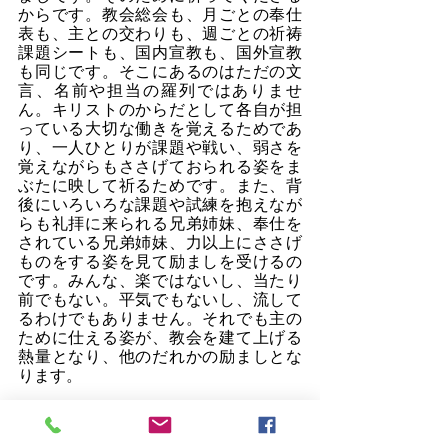
からです。教会総会も、月ごとの奉仕
表も、主との交わりも、週ごとの祈祷
課題シートも、国内宣教も、国外宣教
も同じです。そこにあるのはただの文
言、名前や担当の羅列ではありませ
ん。キリストのからだとして各自が担
っている大切な働きを覚えるためであ
り、一人ひとりが課題や戦い、弱さを
覚えながらもささげておられる姿をま
ぶたに映して祈るためです。また、背
後にいろいろな課題や試練を抱えなが
らも礼拝に来られる兄弟姉妹、奉仕を
されている兄弟姉妹、力以上にささげ
ものをする姿を見て励ましを受けるの
です。みんな、楽ではないし、当たり
前でもない。平気でもないし、流して
るわけでもありません。それでも主の
ために仕える姿が、教会を建て上げる
熱量となり、他のだれかの励ましとな
ります。
2.　主の愛と恵み