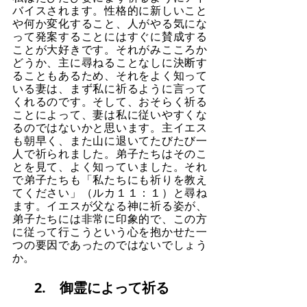
バイスされます。性格的に新しいこと
や何か変化すること、人がやる気にな
って発案することにはすぐに賛成する
ことが大好きです。それがみこころか
どうか、主に尋ねることなしに決断す
ることもあるため、それをよく知って
いる妻は、まず私に祈るように言って
くれるのです。そして、おそらく祈る
ことによって、妻は私に従いやすくな
るのではないかと思います。主イエス
も朝早く、また山に退いてたびたび一
人で祈られました。弟子たちはそのこ
とを見て、よく知っていました。それ
で弟子たちも「私たちにも祈りを教え
てください」（ルカ１１：１）と尋ね
ます。イエスが父なる神に祈る姿が、
弟子たちには非常に印象的で、この方
に従って行こうという心を抱かせた一
つの要因であったのではないでしょう
か。
2.　御霊によって祈る