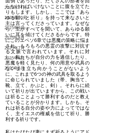
面倒であったり、たくさんの部署を回
らなければいけないことに腹を立てた
2025年11月
りもします。しかし、ここでは「あら
ゆる願いと祈り」を持って来なさいと
2025年10月
主は言ってくださっています。なぜな
2025年9月
ら、主がすべてを聞いて、あらゆる願
いに耳を傾けてくださるからです。特
2025年8月
にこのエペソ6章では悪魔の策略に悩ま
され、もろもろの悪霊の攻撃に対抗す
2025年7月
る文脈で言われています。それに対
し、私たちが自分の力を過信したり、
2025年6月
悪魔を軽く見たり、何の用意や武具の
2025年5月
ないまま立ち向かうことがないよう
に、これまで6つの神の武具を取るよう
に命じられていました（帯、胸当て、
靴、立て、かぶと、剣）。それらに続
いて祈りが出ていますから、この戦い
は祈ることよって勝利するのだと教え
ていることが分かります。しかも、そ
れは祈る自分の姿や力によってではな
く、主イエスの権威を信じて祈り、勝
利する祈りです。
私はたびたび妻にまず祈るようにアド