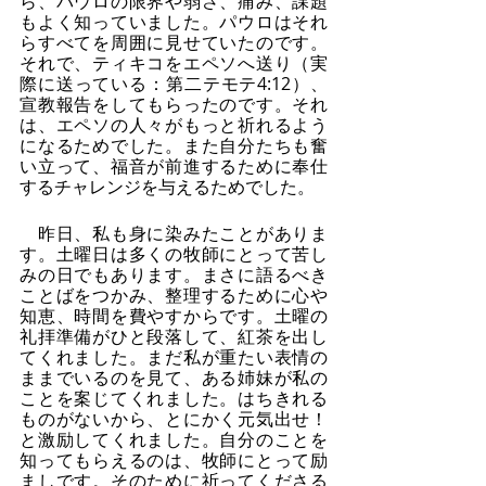
ら、パウロの限界や弱さ、痛み、課題
もよく知っていました。パウロはそれ
らすべてを周囲に見せていたのです。
それで、ティキコをエペソへ送り（実
際に送っている：第二テモテ4:12）、
宣教報告をしてもらったのです。それ
は、エペソの人々がもっと祈れるよう
になるためでした。また自分たちも奮
い立って、福音が前進するために奉仕
するチャレンジを与えるためでした。
　昨日、私も身に染みたことがありま
す。土曜日は多くの牧師にとって苦し
みの日でもあります。まさに語るべき
ことばをつかみ、整理するために心や
知恵、時間を費やすからです。土曜の
礼拝準備がひと段落して、紅茶を出し
てくれました。まだ私が重たい表情の
ままでいるのを見て、ある姉妹が私の
ことを案じてくれました。はちきれる
ものがないから、とにかく元気出せ！
と激励してくれました。自分のことを
知ってもらえるのは、牧師にとって励
ましです。そのために祈ってくださる