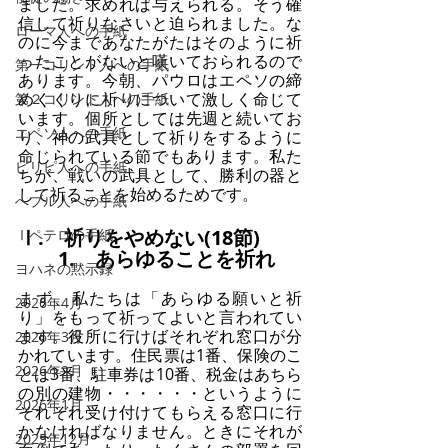
ました。求めれば与えられる。そう確
信して祈りなさいと迫られました。な
ローマ人への手紙
のに今まであなたがたはそのように祈
ったことがないと嘆いておられるので
第一コリント人への手紙
あります。今朝、パウロはエペソの締
めくくりに祈りについて激しく命じて
第２コリント人への手紙
います。個所としては先週と続いてお
エペソ人への手紙
り、神の武具として祈りをするように
命じられている節でもあります。私た
ピリピ人への手紙
ちが、戦いの武具として、勝利の器と
して祈ることを始めるためです。
へブル人への手紙
Ⅰ.　祈りをやめない(18節)
Ⅰペテロの手紙
　　1.　あらゆることを祈れ
ヨハネの黙示録
まず、私たちは「あらゆる願いと祈
2026年4月
り」をもって祈ってよいと言われてい
ます。役所に行けばそれぞれ窓口が分
2026年3月
かれています。住民票は1番、保険のこ
2026年2月
とは3番、駐車券は10番、税金はあちら
の別の建物・・・・・・というように
2026年1月
それぞれ受け付けてもらえる窓口に行
かなければなりません。ときにそれが
2025年12月