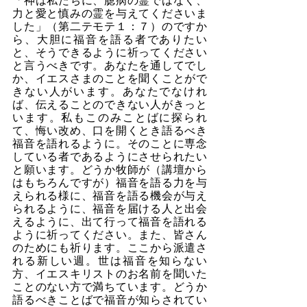
「神は私たちに、臆病の霊ではなく、
力と愛と慎みの霊を与えてくださいま
した」（第二テモテ１：７）のですか
ら、大胆に福音を語る者でありたい
と、そうできるように祈ってください
と言うべきです。あなたを通してでし
か、イエスさまのことを聞くことがで
きない人がいます。あなたでなけれ
ば、伝えることのできない人がきっと
います。私もこのみことばに探られ
て、悔い改め、口を開くとき語るべき
福音を語れるように。そのことに専念
している者であるようにさせられたい
と願います。どうか牧師が（講壇から
はもちろんですが）福音を語る力を与
えられる様に、福音を語る機会が与え
られるように、福音を届ける人と出会
えるように、出て行って福音を語れる
ように祈ってください。また、皆さん
のためにも祈ります。ここから派遣さ
れる新しい週。世は福音を知らない
方、イエスキリストのお名前を聞いた
ことのない方で満ちています。どうか
語るべきことばで福音が知らされてい