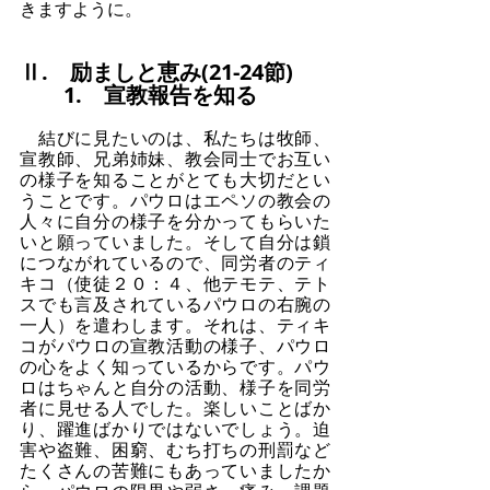
きますように。
Ⅱ.　励ましと恵み(21-24節)
　　1.　宣教報告を知る
　結びに見たいのは、私たちは牧師、
宣教師、兄弟姉妹、教会同士でお互い
の様子を知ることがとても大切だとい
うことです。パウロはエペソの教会の
人々に自分の様子を分かってもらいた
いと願っていました。そして自分は鎖
につながれているので、同労者のティ
キコ（使徒２０：４、他テモテ、テト
スでも言及されているパウロの右腕の
一人）を遣わします。それは、ティキ
コがパウロの宣教活動の様子、パウロ
の心をよく知っているからです。パウ
ロはちゃんと自分の活動、様子を同労
者に見せる人でした。楽しいことばか
り、躍進ばかりではないでしょう。迫
害や盗難、困窮、むち打ちの刑罰など
たくさんの苦難にもあっていましたか