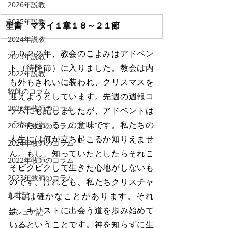
2026年説教
2025年説教
聖書　マタイ１章１８～２１節
2024年説教
２０２２年、教会のこよみはアドベン
2023年説教
ト（待降節）に入りました。教会は内
2022年説教
も外もきれいに装われ、クリスマスを
牧師のコラム
迎えようとしています。先週の週報コ
2026年牧師のコラム
ラムにも記しましたが、アドベントは
「立ち起こる」の意味です。私たちの
2025年牧師のコラム
人生には何が立ち起こるか知りえませ
2024年牧師のコラム
ん。もし、知っていたとしたらそれこ
2022年牧師のコラム
そビクビクして生きた心地がしないも
2023年牧師のコラム
のです。けれども、私たちクリスチャ
創世記
ンには確かなことがあります。それ
は、キリストに出会う道を歩み始めて
ヨシュア記
いるということです。神を知らずに生