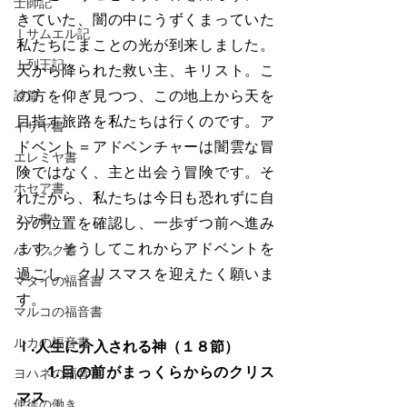
士師記
きていた、闇の中にうずくまっていた
Ⅰサムエル記
私たちにまことの光が到来しました。
Ⅰ列王記
天から降られた救い主、キリスト。こ
の方を仰ぎ見つつ、この地上から天を
詩篇
目指す旅路を私たちは行くのです。ア
イザヤ書
ドベント＝アドベンチャーは闇雲な冒
エレミヤ書
険ではなく、主と出会う冒険です。そ
ホセア書
れだから、私たちは今日も恐れずに自
ミカ書
分の位置を確認し、一歩ずつ前へ進み
ます。そうしてこれからアドベントを
ハバクク書
過ごし、クリスマスを迎えたく願いま
マタイの福音書
す。
マルコの福音書
ルカの福音書
Ⅰ.人生に介入される神（１８節）
　　1.目の前がまっくらからのクリス
ヨハネの福音書
マス
使徒の働き