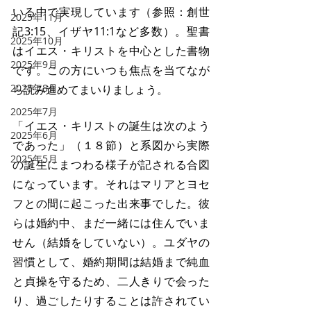
いる中で実現しています（参照：創世
2025年11月
記3:15、イザヤ11:1など多数）。聖書
2025年10月
はイエス・キリストを中心とした書物
2025年9月
です。この方にいつも焦点を当てなが
2025年8月
ら読み進めてまいりましょう。
2025年7月
「イエス・キリストの誕生は次のよう
2025年6月
であった」（１８節）と系図から実際
2025年5月
の誕生にまつわる様子が記される合図
になっています。それはマリアとヨセ
フとの間に起こった出来事でした。彼
らは婚約中、まだ一緒には住んでいま
せん（結婚をしていない）。ユダヤの
習慣として、婚約期間は結婚まで純血
と貞操を守るため、二人きりで会った
り、過ごしたりすることは許されてい