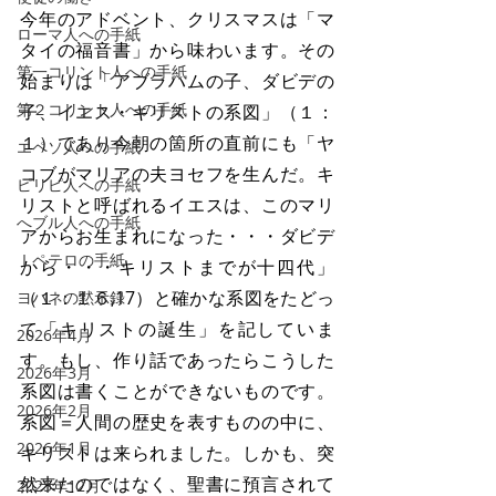
今年のアドベント、クリスマスは「マ
ローマ人への手紙
タイの福音書」から味わいます。その
第一コリント人への手紙
始まりは「アブラハムの子、ダビデの
第２コリント人への手紙
子、イエス・キリストの系図」（１：
１）であり今朝の箇所の直前にも「ヤ
エペソ人への手紙
コブがマリアの夫ヨセフを生んだ。キ
ピリピ人への手紙
リストと呼ばれるイエスは、このマリ
へブル人への手紙
アからお生まれになった・・・ダビデ
Ⅰペテロの手紙
から・・・キリストまでが十四代」
（１：１６,17）と確かな系図をたどっ
ヨハネの黙示録
て「キリストの誕生」を記していま
2026年4月
す。もし、作り話であったらこうした
2026年3月
系図は書くことができないものです。
2026年2月
系図＝人間の歴史を表すものの中に、
2026年1月
キリストは来られました。しかも、突
然来たのではなく、聖書に預言されて
2025年12月