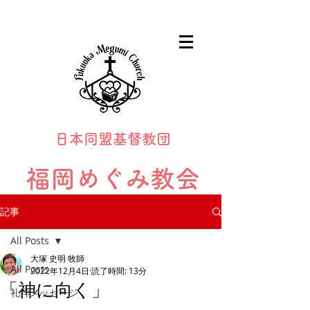
日本同盟基督教団
福岡めぐみ教会
Fukuoka Megumi Church
記事
All Posts
大塚 史明 牧師
All Posts
2022年12月4日
読了時間: 13分
「神に向く」
礼拝メッセージ