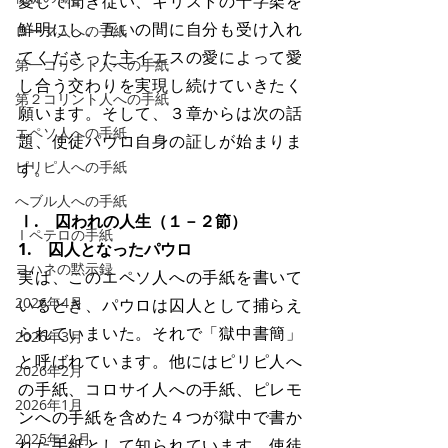
愛して聞き従い、キリストの十字架を
鮮明にし、互いの間に自分も受け入れ
ローマ人への手紙
てくださった主イエスの愛によって愛
第一コリント人への手紙
し合う交わりを実現し続けていきたく
第２コリント人への手紙
願います。そして、３章からは次の話
エペソ人への手紙
題、使徒パウロ自身の証しが始まりま
ピリピ人への手紙
す。
へブル人への手紙
Ⅰ.　囚われの人生（１－２節）
Ⅰペテロの手紙
1.　囚人となったパウロ
ヨハネの黙示録
実は、このエペソ人への手紙を書いて
2026年4月
いるとき、パウロは囚人として捕らえ
られていまいた。それで「獄中書簡」
2026年3月
と呼ばれています。他にはピリピ人へ
2026年2月
の手紙、コロサイ人への手紙、ピレモ
2026年1月
ンへの手紙を含めた４つが獄中で書か
2025年12月
れた手紙として知られています。使徒