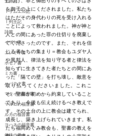
につけ、罪と御怒りのすべてのさばき
士師記
を御子の上にくだされました。私たち
Ⅰサムエル記
はただその身代わりの死を受け入れる
Ⅰ列王記
ことによって救われました。神が神と
詩篇
人との間にあった罪の仕切りを廃棄し
イザヤ書
てくださったのです。また、それを信
じる者たちの集まり＝教会もユダヤ人
エレミヤ書
や異邦人、律法を知り守る者と律法を
ホセア書
知らずに生きてきた者たちとの間にあ
ミカ書
った「隔ての壁」を打ち壊し、敵意を
ハバクク書
取り払ってくださいました。これこ
そ、聖書が初めから約束していること
マタイの福音書
であり、今後も伝え続けるべき教えで
マルコの福音書
す。その土台の上に教会は建てられ、
ルカの福音書
成長し、築き上げられていきます。私
ヨハネの福音書
たち福岡めぐみ教会も、聖書の教えを
使徒の働き