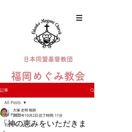
日本同盟基督教団
福岡めぐみ教会
Fukuoka Megumi Church
記事
All Posts
大塚 史明 牧師
All Posts
2022年10月2日
読了時間: 11分
「神の恵みをいただきま
礼拝メッセージ