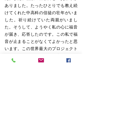
ありました。たったひとりでも教え続
けてくれた中高科の信徒の壮年がいま
した。祈り続けていた両親がいまし
た。そうして、ようやく私の心に福音
が届き、応答したのです。この私で福
音が止まることがなくてよかったと思
います。この世界最大のプロジェクト
に関わることができて、人生まことに
良かったなと思います。
2.　祝福が３連チャン
その福音がなせるわざは、ユダヤ人も
異邦人も「共同の相続人」「ともに同
じからだ」「ともに約束にあずかる
者」（３：６）になるということで
す。これはすべて接頭辞（単語の頭）