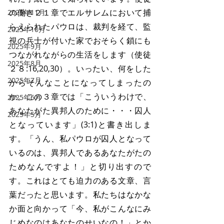
の働き２１章でエルサレムにおいて捕
2025年11月
らえられたパウロは、裁判を経て、監
2025年10月
視の兵士が付いた家でおそらく鎖にも
2025年9月
つながれながらの生活をします（使徒
2025年8月
２８:16,20,30）。いったい、何をした
2025年7月
からそんなことになってしまったの
か。この３章では「こういうわけで、
2025年6月
あなたがた異邦人のために・・・囚人
2025年5月
となっています」(3:1)と書き出しま
す。「うん、私パウロが囚人となって
いるのは、異邦人であるあなたがたの
ためなんですよ！」と切り出すので
す。これはとても迫力のある文章、言
葉だったと思います。私たちはなかな
か面と向かって「今、私がこんなにみ
じめなのはあなたのせいなの！」とか