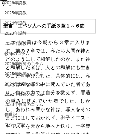
す」
2026年説教
2025年説教
2024年説教
聖書　エペソ人への手紙３章１～６節
2023年説教
　エペソ書は今朝から３章に入りま
2022年説教
す。前の２章では、私たち人間が神と
牧師のコラム
どのようにして和解したのか、また神
2026年牧師のコラム
と和解した者は、人との和解にも生き
2025年牧師のコラム
ることを学びました。具体的には、私
たちはみな罪の中に死んでいた者であ
2024年牧師のコラム
り、自らの力では自分を救えず、罪過
2022年牧師のコラム
の重みに沈んでいた者でした。しか
2023年牧師のコラム
し、あわれみ豊かな神は、罪人をその
創世記
ままにはしておかれず、御子イエス・
ヨシュア記
キリストを天から地へと送り、十字架