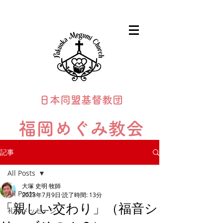
日本同盟基督教団
福岡めぐみ教会
Fukuoka Megumi Church
記事
All Posts
大塚 史明 牧師
All Posts
2023年7月9日
読了時間: 13分
「親しい交わり」（福音シ
礼拝メッセージ