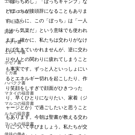
士師記
「ぼっちめし」「ぼっちキャンプ」な
どぼっちが接頭辞になることもありま
Ⅰサムエル記
す。さらに、この「ぼっち」は「一人
Ⅰ列王記
だから気楽だ」という意味でも使われ
詩篇
ます。確かに、私たちは交わりがなけ
イザヤ書
れば生きていかれませんが、逆に交わ
エレミヤ書
りや人との関わりに疲れてしまうこと
ホセア書
も事実です。ずっと人といっしょにい
ミカ書
るとエネルギー切れを起こしたり、作
ハバクク書
り笑顔をしすぎで顔面がひきつった
マタイの福音書
り、早くひとりになりたい、家着（ジ
マルコの福音書
ャージとか）で過ごしたいと思うこと
ルカの福音書
もあります。今朝は聖書が教える交わ
ヨハネの福音書
りについて学びましょう。私たちが交
使徒の働き