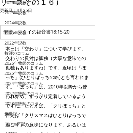
リーズその１６）
2026年説教
更新日：
4月25日
2025年説教
2024年説教
​聖書：マタイの福音書18:15-20
2023年説教
2022年説教
本日は「交わり」について学びます。
牧師のコラム
交わりの反対は孤独（大事な意味での
2026年牧師のコラム
孤独もありますね）です。近頃は「ぼ
2025年牧師のコラム
っち」(ひとりぼっちの略)とも言われま
2024年牧師のコラム
す。「ぼっち」は、2010年以降から使
2022年牧師のコラム
われ始め、すっかり定着しているよう
2023年牧師のコラム
ですね。たとえば、「クリぼっち」と
創世記
言えば「クリスマスはひとりぼっちで
ヨシュア記
過ごす」の意味になります。あるいは