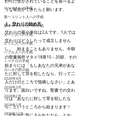
わりに生かされていることを喜べるよ
ローマ人への手紙
うな発見ができたらと願います。
第一コリント人への手紙
１.  交わりの始め方
第２コリント人への手紙
交わりの最小単位は2人です。1人では
エペソ人への手紙
交わりはどうしたって成立しません
ピリピ人への手紙
し、　始まることもありません。今朝
へブル人への手紙
の聖書個所マタイ18章15－20節、その
Ⅰペテロの手紙
始まりには「もしあなたの兄弟があな
ヨハネの黙示録
たに対して罪を犯したなら、行って二
2026年4月
人だけのところで指摘しなさい」とあ
2026年3月
ります。面白いですね、聖書での交わ
2026年2月
りは「あなたに対して罪を犯したな
2026年1月
ら」というところから始まります！
2025年12月
「だれかに気に入られたなら」とか