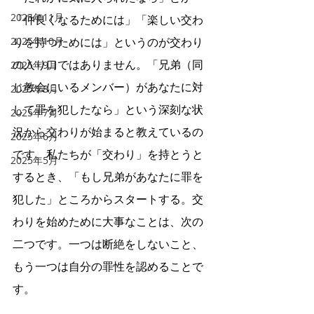
2025年11月
「仲良くなるためには」「楽しい交わ
2025年10月
りを持つためには」というのが交わり
の入り口ではありません。「兄弟（同
2025年9月
じ教会にいるメンバー）があなたに対
2025年8月
して罪を犯したなら」という深刻な状
2025年7月
況から交わりが始まると教えているの
2025年6月
です。私たちが「交わり」を持とうと
2025年5月
するとき、「もし兄弟があなたに罪を
犯した」ところからスタートする。交
わりを始めために大事なことは、次の
二つです。一つは断絶をしないこと、
もう一つは自分の罪性を認めることで
す。