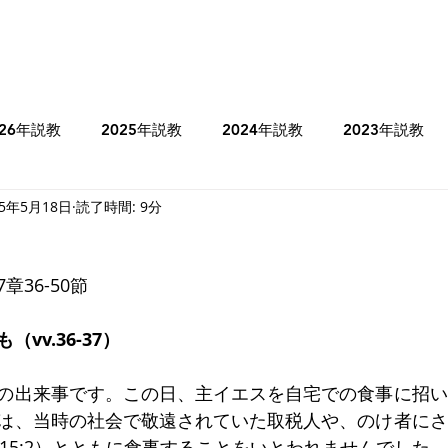
026年説教
2025年説教
2024年説教
2023年説教
25年5月18日
読了時間: 9分
のコラム
2025年牧師のコラム
2024年牧師のコラム
36-50節
ヨシュア記
士師記
Ⅰサムエル記
Ⅰ列王記
vv.36-37）
ミカ書
ハバクク書
マタイの福音書
マルコの福音書
の出来事です。この日、主イエスを自宅での食事に招い
は、当時の社会で敬遠されていた取税人や、のけ者にさ
9,15:2）とともに食事することをいとわれませんでした