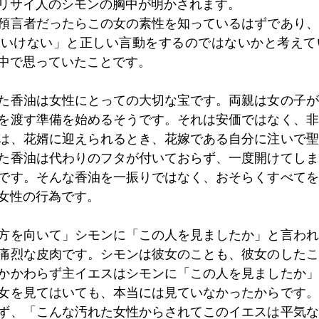
リサイ人のシモンの胸中が明かされます。
預言者だったらこの女の素性を知っているはずであり、
はいけない」と正しい言動をするのではないかと考えて
中で思っていたことです。
た香油は女性にとっての大切な宝です。両親は女の子が
を渡す準備を始めるそうです。それは安価ではなく、非
は、花婿に迎えられるとき、花嫁である自分に注いで聖
た香油は代わりのフタが付いておらず、一度開けてしま
です。そんな香油を一振りではなく、おそらくすべてを
女性の行為です。
方を向いて」シモンに「この人を見ましたか」と言われ
痛烈な皮肉です。シモンは彼女のことも、彼女のしたこ
かかわらず主イエスはシモンに「この人を見ましたか」
女を見てはいても、本当には見ていなかったからです。
ず、「こんな汚れた女性からされてこのイエスは平気な