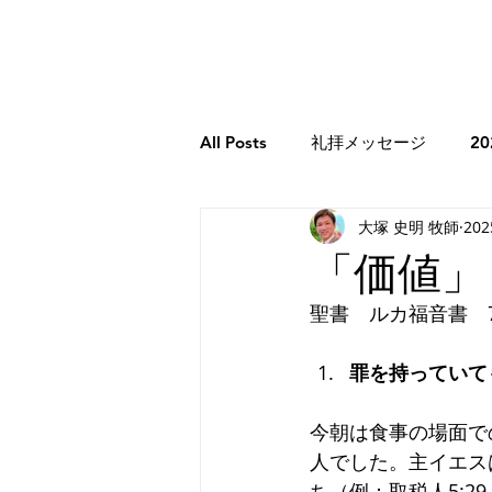
All Posts
礼拝メッセージ
2
大塚 史明 牧師
20
牧師のコラム
2026年牧師
「価値」
聖書　ルカ福音書　7章
2023年牧師のコラム
創世記
罪を持っていても（
エレミヤ書
ホセア書
今朝は食事の場面で
人でした。主イエス
ち（例：取税人5:2