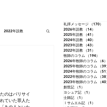
礼拝メッセージ
（170）
1
2026年説教
（14）
14件
2022年説教
2025年説教
（41）
41件
2024年説教
（40）
40件
2023年説教
（43）
43件
2022年牧師のコラム
2022年説教
（31）
31件
牧師のコラム
（194）
19
2026年牧師のコラム
（6
2025年牧師のコラム
（39
詩篇
イザヤ書
2024年牧師のコラム
（51
2022年牧師のコラム
（38
2023年牧師のコラム
（40
創世記
（1）
1件の記事
ルカの福音書
ヨシュア記
（1）
1件の記
たのはパリサイ
士師記
（1）
1件の記事
れていた罪人た
Ⅰサムエル記
（1）
1件の
。「あの人といた