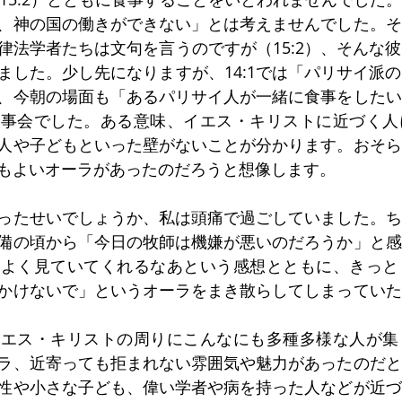
ローマ人への手紙
第一コリント人への手紙
、神の国の働きができない」とは考えませんでした。そ
律法学者たちは文句を言うのですが（15:2）、そんな
ました。少し先になりますが、14:1では「パリサイ派
、今朝の場面も「あるパリサイ人が一緒に食事をしたい
食事会でした。ある意味、イエス・キリストに近づく人
人や子どもといった壁がないことが分かります。おそら
もよいオーラがあったのだろうと想像します。
ったせいでしょうか、私は頭痛で過ごしていました。ち
備の頃から「今日の牧師は機嫌が悪いのだろうか」と感
。よく見ていてくれるなあという感想とともに、きっと
かけないで」というオーラをまき散らしてしまっていた
イエス・キリストの周りにこんなにも多種多様な人が集
ラ、近寄っても拒まれない雰囲気や魅力があったのだと
性や小さな子ども、偉い学者や病を持った人などが近づ