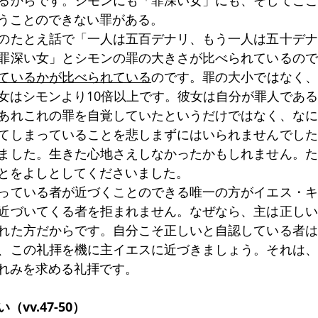
るからです。シモンにも「罪深い女」にも、そしてここ
うことのできない罪がある。
のたとえ話で「一人は五百デナリ、もう一人は五十デナ
罪深い女」とシモンの罪の大きさが比べられているので
ているかが比べられている
のです。罪の大小ではなく、
女はシモンより10倍以上です。彼女は自分が罪人であ
あれこれの罪を自覚していたというだけではなく、なに
てしまっていることを悲しまずにはいられませんでした
ました。生きた心地さえしなかったかもしれません。た
とをよしとしてくださいました。
っている者が近づくことのできる唯一の方がイエス・キ
近づいてくる者を拒まれません。なぜなら、主は正しい
れた方だからです。自分こそ正しいと自認している者は
、この礼拝を機に主イエスに近づきましょう。それは、
れみを求める礼拝です。
vv.47-50）