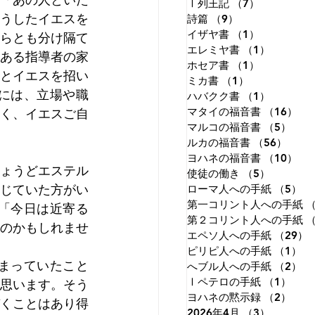
Ⅰ列王記
（7）
7件の記事
うしたイエスを
詩篇
（9）
9件の記事
イザヤ書
（1）
1件の記事
彼らとも分け隔て
エレミヤ書
（1）
1件の記
のある指導者の家
ホセア書
（1）
1件の記事
とイエスを招い
ミカ書
（1）
1件の記事
には、立場や職
ハバクク書
（1）
1件の記
く、イエスご自
マタイの福音書
（16）
1
マルコの福音書
（5）
5件
ルカの福音書
（56）
56件
ヨハネの福音書
（10）
1
ょうどエステル
使徒の働き
（5）
5件の記
じていた方がい
ローマ人への手紙
（5）
5
第一コリント人への手紙
（
「今日は近寄る
第２コリント人への手紙
（
のかもしれませ
エペソ人への手紙
（29）
ピリピ人への手紙
（1）
1
まっていたこと
へブル人への手紙
（2）
2
Ⅰペテロの手紙
（1）
1件
思います。そう
ヨハネの黙示録
（2）
2件
くことはあり得
2026年4月
（3）
3件の記