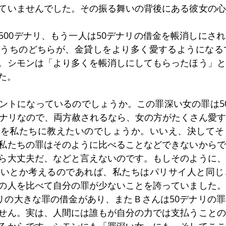
ていませんでした。その振る舞いの背後にある彼女の心
500デナリ、もう一人は50デナリの借金を帳消しにさ
うちのどちらが、金貸しをより多く愛するようになるで
。シモンは「より多くを帳消しにしてもらったほう」と
た。
ントになっているのでしょうか。この罪深い女の罪は5
デナリなので、両方赦されるなら、女の方がたくさん愛
とを私たちに教えたいのでしょうか。いいえ、決してそ
私たちの罪はそのように比べることなどできないからで
ら大丈夫だ、などと言えないのです。もしそのように、
ないとか考えるのであれば、私たちはパリサイ人と同じ
の人を比べて自分の罪が少ないことを誇っていました。
ナリの大きな罪の借金があり、またＢさんは50デナリの
せん。実は、人間には誰もが自分の力では支払うことの