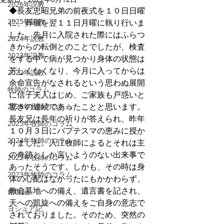
2026年説教
◆長友忠昭兄弟の前夜式を１０日日曜
2025年説教
に、葬儀を翌１１日月曜に執り行いま
した。先月に入院された際にはふらつ
2024年説教
きからの転倒とのことでしたが、検査
2023年説教
をする中で病が見つかり身体の状態は
芳しくなくなり、今月に入ってからは
2022年説教
余命宣告がなされるという思わぬ展開
牧師のコラム
に信子夫人はじめ、ご家族も戸惑いと
驚きの連続であったことと思います。
2026年牧師のコラム
長友兄は長年の祈りが答えられ、昨年
2025年牧師のコラム
１０月３日にバプテスマの恵みに授か
2024年牧師のコラム
りました。入江牧師によるとそれは主
の奇跡としか言いようのない出来事で
2022年牧師のコラム
あったそうです。しかも、その時は身
2023年牧師のコラム
体の心配はなかったにもかかわらず、
教会墓地への備え、遺言書を記され、
創世記
天への凱旋への備えをご自身の意志で
ヨシュア記
されておりました。そのため、突然の