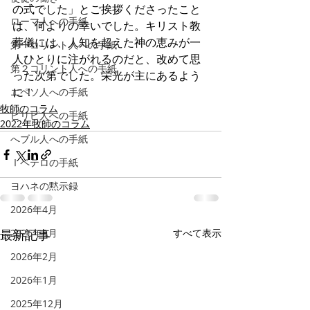
の式でした」とご挨拶くださったこと
ローマ人への手紙
は、何よりの幸いでした。キリスト教
葬儀には、人知を超えた神の恵みが一
第一コリント人への手紙
人ひとりに注がれるのだと、改めて思
第２コリント人への手紙
った次第でした。栄光が主にあるよう
に！
エペソ人への手紙
牧師のコラム
ピリピ人への手紙
2022年牧師のコラム
へブル人への手紙
Ⅰペテロの手紙
ヨハネの黙示録
2026年4月
最新記事
2026年3月
すべて表示
2026年2月
2026年1月
2025年12月