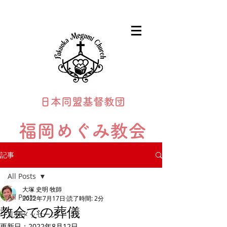
日本同盟基督教団
福岡めぐみ教会
Fukuoka Megumi Church
記事
All Posts
大塚 史明 牧師
All Posts
2022年7月17日
読了時間: 2分
教会での葬儀
礼拝メッセージ
更新日：
2022年8月12日