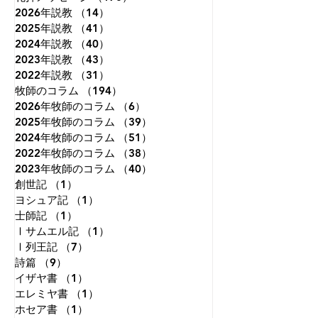
2026年説教
に造られました。しかし、私
（14）
14件の記事
ことを夢見ていた
2025年説教
（41）
41件の記事
たちは視線を自分自身にだけ
知恵がつくにつれ
2024年説教
（40）
40件の記事
集中させがちです。本来、人
わることはないだ
2023年説教
（43）
43件の記事
は天を見上げて生きるように
ことが分かり、視
2022年説教
（31）
31件の記事
造られているのに、地上のこ
めて、自分の国だ
牧師のコラム
（194）
194件の記事
とに埋もれて生きてしまうこ
ようと決意した。
2026年牧師のコラム
（6）
6件の記事
とが、苦しみもがく原因の一
れさえも変化のな
2025年牧師のコラム
（39）
39件の記事
つです。天に視線を向けると
えた。晩年になっ
2024年牧師のコラム
（51）
51件の記事
は、す
必死の試み
2022年牧師のコラム
（38）
38件の記事
2023年牧師のコラム
（40）
40件の記事
創世記
（1）
1件の記事
ヨシュア記
（1）
1件の記事
士師記
（1）
1件の記事
Ⅰサムエル記
（1）
1件の記事
Ⅰ列王記
（7）
7件の記事
詩篇
（9）
9件の記事
イザヤ書
（1）
1件の記事
エレミヤ書
（1）
1件の記事
ホセア書
（1）
1件の記事