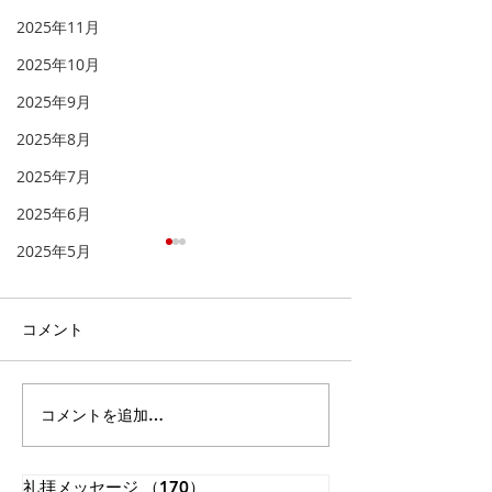
2025年11月
2025年10月
2025年9月
2025年8月
2025年7月
2025年6月
2025年5月
「天へと視線を向け
「福音を聞き、
る」
る」
「 人とは何ものなのでしょ
イギリスのロンド
コメント
う。あなたが心に留められる
トミンスターとい
とは。人のとはいったい何も
ります。その墓地
のなのでしょう。あなたが顧
には次の文が刻ま
コメントを追加…
みてくださるとは。」（詩篇
うです。 「まだ
8:4）。 神さまは私たちを神
で、限りない想像
と隣人とを愛して生きるよう
いたころ、私は世
礼拝メッセージ
（170）
170件の記事