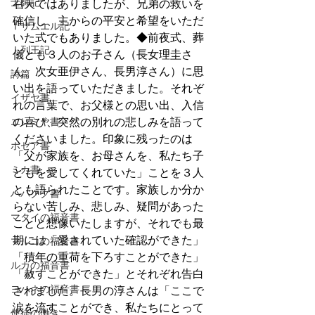
士師記
召天ではありましたが、兄弟の救いを
確信し、主からの平安と希望をいただ
Ⅰサムエル記
いた式でもありました。◆前夜式、葬
Ⅰ列王記
儀とも３人のお子さん（長女理圭さ
ん、次女亜伊さん、長男淳さん）に思
詩篇
い出を語っていただきました。それぞ
イザヤ書
れの言葉で、お父様との思い出、入信
の喜び、突然の別れの悲しみを語って
エレミヤ書
くださいました。印象に残ったのは
ホセア書
「父が家族を、お母さんを、私たち子
ミカ書
どもを愛してくれていた」ことを３人
とも語られたことです。家族しか分か
ハバクク書
らない苦しみ、悲しみ、疑問があった
マタイの福音書
ことと想像いたしますが、それでも最
期には「愛されていた確認ができた」
マルコの福音書
「積年の重荷を下ろすことができた」
ルカの福音書
「赦すことができた」とそれぞれ告白
ヨハネの福音書
されました。長男の淳さんは「ここで
涙を流すことができ、私たちにとって
使徒の働き