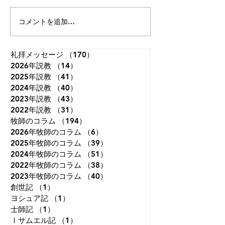
とは。人のとはいったい何も
ります。その墓地
のなのでしょう。あなたが顧
には次の文が刻ま
コメントを追加…
みてくださるとは。」（詩篇
うです。 「まだ
8:4）。 神さまは私たちを神
で、限りない想像
と隣人とを愛して生きるよう
いたころ、私は世
礼拝メッセージ
（170）
170件の記事
2026年説教
に造られました。しかし、私
（14）
14件の記事
ことを夢見ていた
2025年説教
（41）
41件の記事
たちは視線を自分自身にだけ
知恵がつくにつれ
2024年説教
（40）
40件の記事
集中させがちです。本来、人
わることはないだ
2023年説教
（43）
43件の記事
は天を見上げて生きるように
ことが分かり、視
2022年説教
（31）
31件の記事
造られているのに、地上のこ
めて、自分の国だ
牧師のコラム
（194）
194件の記事
とに埋もれて生きてしまうこ
ようと決意した。
2026年牧師のコラム
（6）
6件の記事
とが、苦しみもがく原因の一
れさえも変化のな
2025年牧師のコラム
（39）
39件の記事
つです。天に視線を向けると
えた。晩年になっ
2024年牧師のコラム
（51）
51件の記事
は、す
必死の試み
2022年牧師のコラム
（38）
38件の記事
2023年牧師のコラム
（40）
40件の記事
創世記
（1）
1件の記事
ヨシュア記
（1）
1件の記事
士師記
（1）
1件の記事
Ⅰサムエル記
（1）
1件の記事