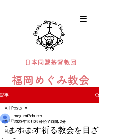
日本同盟基督教団
福岡めぐみ教会
Fukuoka Megumi Church
記事
All Posts
megumi7church
All Posts
2023年10月29日
読了時間: 2分
「ますます祈る教会を目ざ
礼拝メッセージ