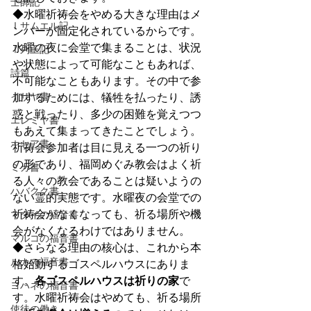
士師記
◆水曜祈祷会をやめる大きな理由はメ
Ⅰサムエル記
ンバーが固定化されているからです。
水曜の夜に会堂で集まることは、状況
Ⅰ列王記
や状態によって可能なこともあれば、
詩篇
不可能なこともあります。その中で参
イザヤ書
加するためには、犠牲を払ったり、誘
惑と戦ったり、多少の困難を覚えつつ
エレミヤ書
もあえて集まってきたことでしょう。
ホセア書
祈祷会参加者は目に見える一つの祈り
の形であり、福岡めぐみ教会はよく祈
ミカ書
る人々の教会であることは疑いようの
ハバクク書
ない霊的実態です。水曜夜の会堂での
祈祷会がなくなっても、祈る場所や機
マタイの福音書
会がなくなるわけではありません。
マルコの福音書
◆さらなる理由の核心は、これから本
ルカの福音書
格始動するゴスペルハウスにありま
す。
各ゴスペルハウスは祈りの家
で
ヨハネの福音書
す。水曜祈祷会はやめても、祈る場所
使徒の働き