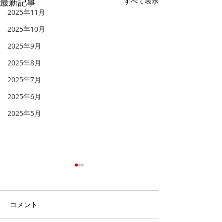
最新記事
すべて表示
2025年11月
2025年10月
2025年9月
2025年8月
2025年7月
2025年6月
2025年5月
「天へと視線を向け
「福音を聞き、
る」
る」
「 人とは何ものなのでしょ
イギリスのロンド
コメント
う。あなたが心に留められる
トミンスターとい