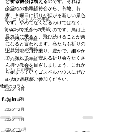
と
祈る機会は増える
のです。それは、
会堂での水曜祈祷会から、各地、各
ローマ人への手紙
家、各曜日に祈りが拡がる新しい景色
第一コリント人への手紙
です。やめてなくなるわけではなく、
第２コリント人への手紙
かえって拡がっていくのです。鳥は上
昇気流に乗ると、飛び続けることが楽
エペソ人への手紙
になると言われます。私たちも祈りの
ピリピ人への手紙
上昇気流に飛び乗り、豊かで、細やか
で、頼れて、平安ある祈り会をたくさ
へブル人への手紙
ん持つ教会を目ざしましょう。これか
Ⅰペテロの手紙
ら始まっていくゴスペルハウスにぜひ
一人ひとりがご参加ください。
ヨハネの黙示録
牧師のコラム
2026年4月
2026年3月
2026年2月
2026年1月
2025年12月