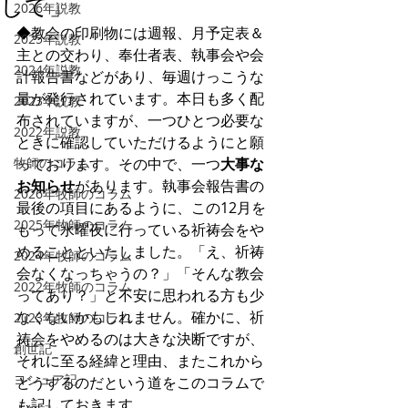
して」
2026年説教
◆教会の印刷物には週報、月予定表＆
2025年説教
主との交わり、奉仕者表、執事会や会
2024年説教
計報告書などがあり、毎週けっこうな
量が発行されています。本日も多く配
2023年説教
布されていますが、一つひとつ必要な
2022年説教
ときに確認していただけるようにと願
牧師のコラム
っております。その中で、一つ
大事な
お知らせ
があります。執事会報告書の
2026年牧師のコラム
最後の項目にあるように、この12月を
2025年牧師のコラム
もって水曜夜に行っている祈祷会をや
めることといたしました。「え、祈祷
2024年牧師のコラム
会なくなっちゃうの？」「そんな教会
2022年牧師のコラム
ってあり？」と不安に思われる方も少
なくないかもしれません。確かに、祈
2023年牧師のコラム
祷会をやめるのは大きな決断ですが、
創世記
それに至る経緯と理由、またこれから
ヨシュア記
どうするのだという道をこのコラムで
も記しておきます。