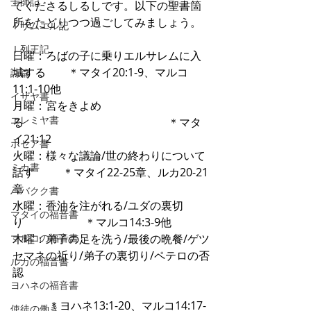
士師記
てくださるしるしです。以下の聖書箇
所をたどりつつ過ごしてみましょう。
Ⅰサムエル記
Ⅰ列王記
日曜：ろばの子に乗りエルサレムに入
城する　　＊マタイ20:1-9、マルコ
詩篇
11:1-10他
イザヤ書
月曜：宮をきよめ
エレミヤ書
る　　　　　　　　　　　　　＊マタ
イ21:12
ホセア書
火曜：様々な議論/世の終わりについて
ミカ書
話す　　  ＊マタイ22-25章、ルカ20-21
章
ハバクク書
水曜：香油を注がれる/ユダの裏切
マタイの福音書
り　　　　　  ＊マルコ14:3-9他
マルコの福音書
木曜：弟子の足を洗う/最後の晩餐/ゲツ
セマネの祈り/弟子の裏切り/ペテロの否
ルカの福音書
認　
ヨハネの福音書
             ＊ヨハネ13:1-20、マルコ14:17-
使徒の働き