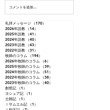
のなのでしょう。あなたが顧
には次の文が刻ま
コメントを追加…
みてくださるとは。」（詩篇
うです。 「まだ
8:4）。 神さまは私たちを神
で、限りない想像
と隣人とを愛して生きるよう
いたころ、私は世
礼拝メッセージ
（170）
170件の記事
2026年説教
に造られました。しかし、私
（14）
14件の記事
ことを夢見ていた
2025年説教
（41）
41件の記事
たちは視線を自分自身にだけ
知恵がつくにつれ
2024年説教
（40）
40件の記事
集中させがちです。本来、人
わることはないだ
2023年説教
（43）
43件の記事
は天を見上げて生きるように
ことが分かり、視
2022年説教
（31）
31件の記事
造られているのに、地上のこ
めて、自分の国だ
牧師のコラム
（194）
194件の記事
とに埋もれて生きてしまうこ
ようと決意した。
2026年牧師のコラム
（6）
6件の記事
とが、苦しみもがく原因の一
れさえも変化のな
2025年牧師のコラム
（39）
39件の記事
つです。天に視線を向けると
えた。晩年になっ
2024年牧師のコラム
（51）
51件の記事
は、す
必死の試み
2022年牧師のコラム
（38）
38件の記事
2023年牧師のコラム
（40）
40件の記事
創世記
（1）
1件の記事
ヨシュア記
（1）
1件の記事
士師記
（1）
1件の記事
Ⅰサムエル記
（1）
1件の記事
Ⅰ列王記
（7）
7件の記事