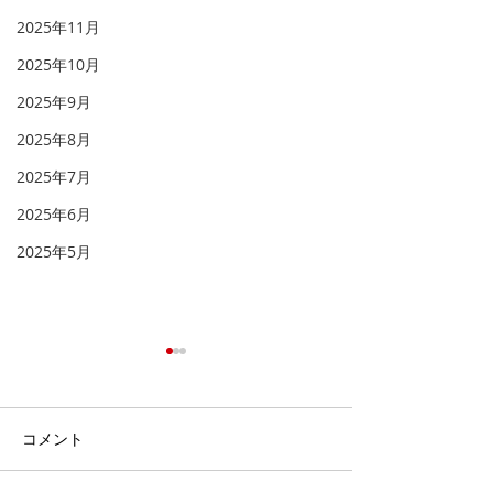
2025年11月
2025年10月
2025年9月
2025年8月
2025年7月
2025年6月
2025年5月
「天へと視線を向け
「福音を聞き、
る」
る」
「 人とは何ものなのでしょ
イギリスのロンド
コメント
う。あなたが心に留められる
トミンスターとい
とは。人のとはいったい何も
ります。その墓地