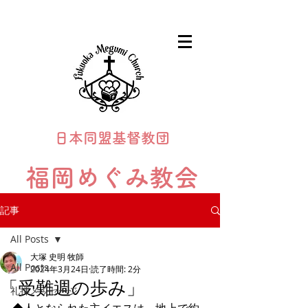
日本同盟基督教団
福岡めぐみ教会
Fukuoka Megumi Church
記事
All Posts
大塚 史明 牧師
All Posts
2024年3月24日
読了時間: 2分
「受難週の歩み」
礼拝メッセージ