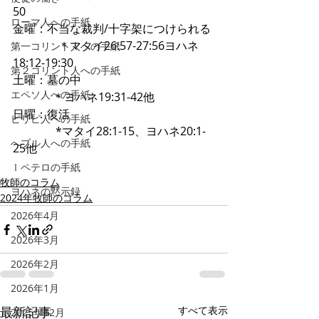
50
ローマ人への手紙
金曜：不当な裁判/十字架につけられる 
                ＊マタイ26:57-27:56ヨハネ
第一コリント人への手紙
18:12-19:30
第２コリント人への手紙
土曜：墓の中                                               
エペソ人への手紙
              ＊ヨハネ19:31-42他
日曜：復活                                                   
ピリピ人への手紙
               *マタイ28:1-15、ヨハネ20:1-
へブル人への手紙
25他
Ⅰペテロの手紙
牧師のコラム
ヨハネの黙示録
2024年牧師のコラム
2026年4月
2026年3月
2026年2月
2026年1月
最新記事
すべて表示
2025年12月