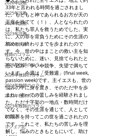
◆人となられた主イエスは、地上で約
2026年説教
33年と言われる時間を過ごされまし
2025年説教
た。もともと神であられるお方が天の
王座を捨てて（！）、人となられたの
2024年説教
は、私たち罪人を救うためでした。実
2023年説教
に、人の罪を背負うためにその生涯の
初めから終わりまでを歩まれたので
2022年説教
す。今、世の中はまことの救い主を知
牧師のコラム
らないために、迷い、見捨てられたと
2026年牧師のコラム
思い込み、争いや競争、失望で満ちて
います。今週は「受難週」(final week, 
2025年牧師のコラム
passion week)です。主イエスも、世の
2024年牧師のコラム
悩みの中に身を置き、そのただ中を歩
まれ、すべての苦しみを経験されまし
2022年牧師のコラム
た。ただ十字架の一地点・数時間だけ
2023年牧師のコラム
でなく、その生涯を通じて、人として
創世記
の限界を持ってこの世を過ごされたの
です。これこそ、私たちの苦しみを理
ヨシュア記
解し、悩みのときもともにいて、助け