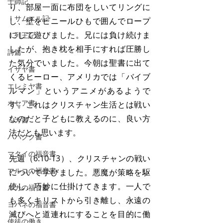
士師記
り、部屋一面に布団をしいてリングに
Ⅰサムエル記
し、壁をビニールひもで囲んでロープ
にして遊びました。兄には負け続けま
Ⅰ列王記
したが、抱き枕を相手にすれば圧勝し
詩篇
た気分でいました。今朝は聖書に出て
イザヤ書
くるヒーロー、アメリカでは「バイブ
エレミヤ書
ルマン」というアニメがあるようで
ホセア書
す。これはクリスチャン生活とは戦い
なのだと子どもに教えるのに、良い方
ミカ書
法だとも思います。
ハバクク書
マタイの福音書
先週（6:10-13）、クリスチャンの戦い
マルコの福音書
について学びました。悪魔が策略を駆
使し、巧妙に仕掛けてきます。一人で
ルカの福音書
も多くキリストから引き離し、永遠の
ヨハネの福音書
滅びへと道連れにすることを目的に働
使徒の働き