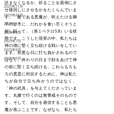
読まなくなるか、祈ることを面倒にさ
2025年11月
せ後回しにさせるかをたくらんでいま
2025年10月
す。「敵である悪魔が、吠えたける獅
2025年9月
子のように、だれかを食い尽くそうと
探し回って」（第１ペテロ5:8）いる状
2025年8月
態です。こうした現実の中、私たちは
2025年7月
神の側に堅く立ち続ける戦いをしてい
2025年6月
ます。邪悪な日に打ち負かされるので
2025年5月
はなく、終わりの日まで顔をあげて神
の前に堅く立ち続ける。これらもろも
ろの悪霊に対抗するために、神は私た
ちが自分で立ち向かうのではなく、
「神の武具」を与えてくださっていま
す。丸腰で行くのは無警戒そのもので
す。そして、自分を過信することも悪
魔が喜ぶことです。なぜなら、私たち