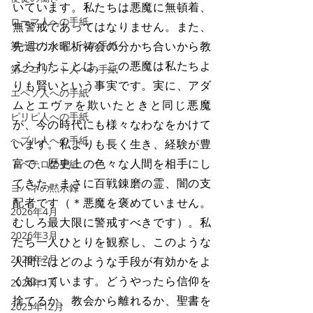
いています。私たちは悪魔に無頓着、
ローマ人への手紙
無警戒であってはなりません。また、
第一コリント人への手紙
先週の水曜祈祷会の分かち合いから教
えられたことは、この悪魔は私たちよ
第２コリント人への手紙
りも賢いという事実です。実に、アダ
エペソ人への手紙
ムとエヴァを欺いたときと同じ悪魔
ピリピ人への手紙
が、今の時代にも様々なわなをかけて
へブル人への手紙
います。私よりも長く生き、経験が豊
富で、歴史上の色々な人間を相手にし
Ⅰペテロの手紙
てきた、まさに百戦錬磨の霊、闇の支
ヨハネの黙示録
配者です（＊悪魔を褒めていません。
2026年4月
むしろ最大限に警戒すべきです）。私
2026年3月
たち一人ひとりを観察し、このような
2026年2月
人間にはどのような手段が有効かをよ
く知っています。どうやったら信仰を
2026年1月
捨てるか、教会から離れるか、聖書を
2025年12月