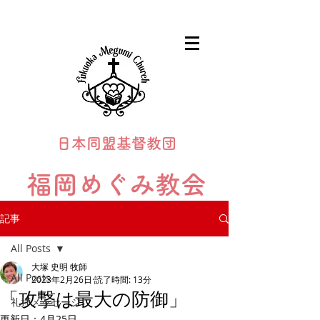
日本同盟基督教団
福岡めぐみ教会
Fukuoka Megumi Church
記事
All Posts
大塚 史明 牧師
All Posts
2023年2月26日
読了時間: 13分
「攻撃は最大の防御」
礼拝メッセージ
更新日：
4月25日