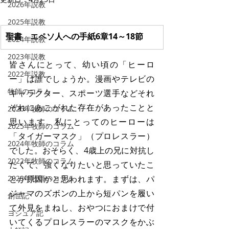
2026年説教
2025年説教
聖書　エペソ人への手紙6章14～18節
2024年説教
2023年説教
皆さんにとって、幼い頃の「ヒーロ
2022年説教
ー」は誰でしょうか。漫画やテレビの
牧師のコラム
キャラクター、スポーツ選手などそれ
ぞれにあこがれた存在があったことと
2026年牧師のコラム
思います。私にとってのヒーローは
2025年牧師のコラム
「タイガーマスク」（プロレスラー）
2024年牧師のコラム
でした。おそらく、4歳上の兄に対抗し
2022年牧師のコラム
たくて、強くなりたいと思っていたこ
2023年牧師のコラム
とが原因かと思われます。まずは、パ
ジャマのズボンの上から短パンを履い
創世記
て外見をまねし、おやつにおまけで付
ヨシュア記
いてくるプロレスラーのマスクをかぶ